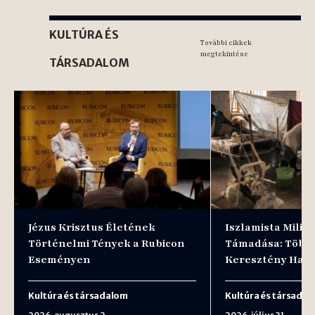
KULTÚRA ÉS
További cikkek
megtekintése
TÁRSADALOM
Jézus Krisztus Életének
Iszlamista Milit
Történelmi Tények a Rubicon
Támadása: Több
Eseményen
Keresztény Hal
Kultúra és társadalom
Kultúra és társada