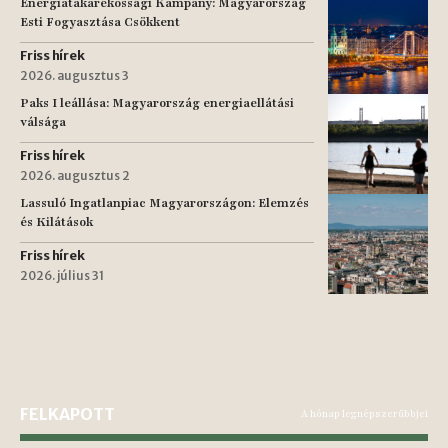
Energiatakarékossági Kampány: Magyarország
Esti Fogyasztása Csökkent
Friss hírek
2026. augusztus 3
Paks I leállása: Magyarország energiaellátási
válsága
Friss hírek
2026. augusztus 2
Lassuló Ingatlanpiac Magyarországon: Elemzés
és Kilátások
Friss hírek
2026. július 31
FELKAPOTT
A hónap legnépszerűbbjei