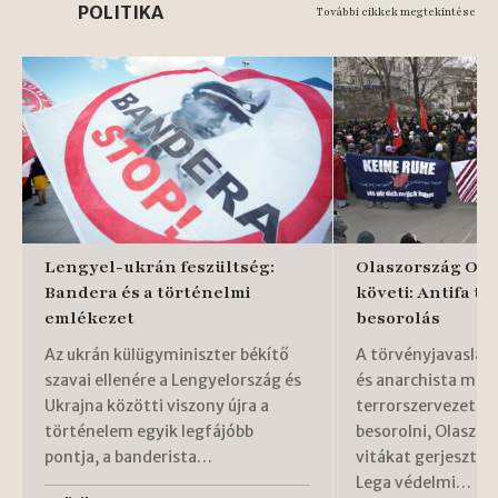
POLITIKA
További cikkek megtekintése
Lengyel-ukrán feszültség:
Olaszország Orb
Bandera és a történelmi
követi: Antifa te
emlékezet
besorolás
Az ukrán külügyminiszter békítő
A törvényjavaslat,
szavai ellenére a Lengyelország és
és anarchista mo
Ukrajna közötti viszony újra a
terrorszervezetek
történelem egyik legfájóbb
besorolni, Olaszo
pontja, a banderista…
vitákat gerjeszt. E
Lega védelmi…