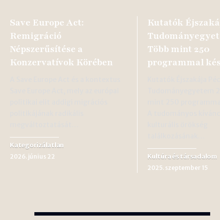
Save Europe Act:
Kutatók Éjszaká
Remigráció
Tudományegyet
Népszerűsítése a
Több mint 250
Konzervatívok Körében
programmal kés
A Save Europe Act és a kontextus
Kutatók Éjszakája Péc
Save Europe Act, mely az európai
Tudományegyetem 2
politikai elit addigi migrációs
mint 250 programmal
politikájának radikális
A tudományos kíváncs
megváltoztatását…
kulturális örökség
találkozásának…
Kategorizálatlan
Kultúra és társadalom
2026. június 22
2025. szeptember 15