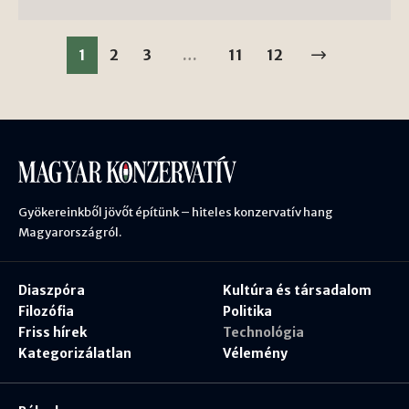
1
2
3
…
11
12
Gyökereinkből jövőt építünk – hiteles konzervatív hang
Magyarországról.
Diaszpóra
Kultúra és társadalom
Filozófia
Politika
Friss hírek
Technológia
Kategorizálatlan
Vélemény