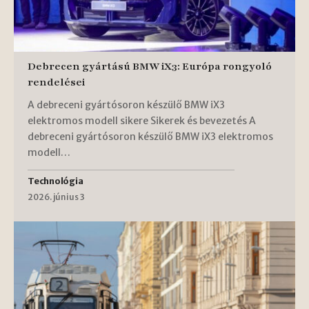
Debrecen gyártású BMW iX3: Európa rongyoló
rendelései
A debreceni gyártósoron készülő BMW iX3
elektromos modell sikere Sikerek és bevezetés A
debreceni gyártósoron készülő BMW iX3 elektromos
modell…
Technológia
2026. június 3