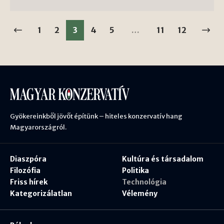
1
2
3
4
5
…
11
12
Gyökereinkből jövőt építünk – hiteles konzervatív hang
Magyarországról.
Diaszpóra
Kultúra és társadalom
Filozófia
Politika
Friss hírek
Technológia
Kategorizálatlan
Vélemény