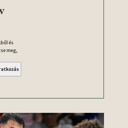
v
ből és
tse meg,