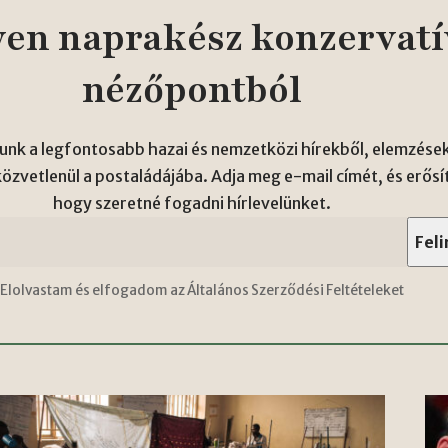
en naprakész konzervatí
nézőpontból
unk a legfontosabb hazai és nemzetközi hírekből, elemzések
zvetlenül a postaládájába. Adja meg e-mail címét, és erősí
hogy szeretné fogadni hírlevelünket.
Elolvastam és elfogadom az Általános Szerződési Feltételeket