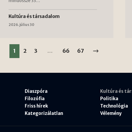
mindössze 33…
Kultúra és társadalom
2026. július 30
1
2
3
…
66
67
Diaszpóra
Kultúra és tá
Filozófia
Politika
Friss hírek
Technológia
Kategorizálatlan
Vélemény