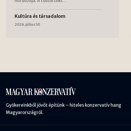
hordozója. A csütörtöki…
Kultúra és társadalom
2026. július 30
Gyökereinkből jövőt építünk – hiteles konzervatív hang
Magyarországról.