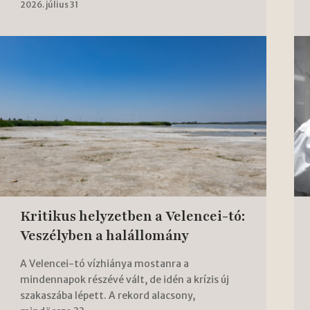
2026. július 31
Kritikus helyzetben a Velencei-tó:
Veszélyben a halállomány
A Velencei-tó vízhiánya mostanra a
mindennapok részévé vált, de idén a krízis új
szakaszába lépett. A rekord alacsony,