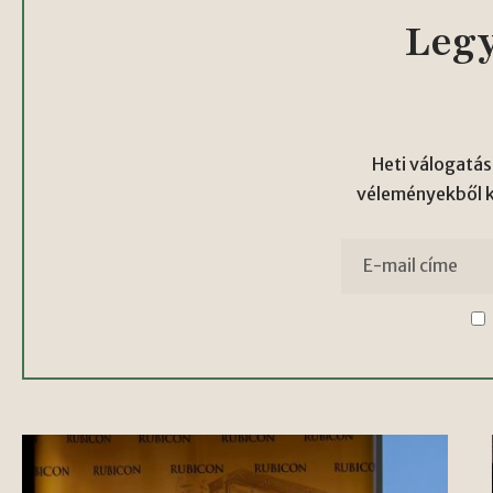
Legy
Heti válogatás
véleményekből kö