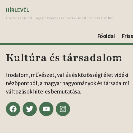
HÍRLEVÉL
Iratkozzon fel, hogy olvashassa heti e-mail hírlevelünket.
Főoldal
Fris
Kultúra és társadalom
Irodalom, művészet, vallás és közösségi élet vidéki
nézőpontból; a magyar hagyományok és társadalmi
változások hiteles bemutatása.