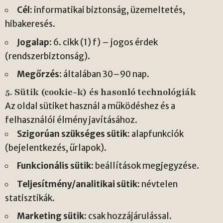
Cél:
informatikai biztonság, üzemeltetés,
hibakeresés.
Jogalap:
6. cikk (1) f) – jogos érdek
(rendszerbiztonság).
Megőrzés:
általában 30–90 nap.
5. Sütik (cookie-k) és hasonló technológiák
Az oldal sütiket használ a működéshez és a
felhasználói élmény javításához.
Szigorúan szükséges sütik:
alapfunkciók
(bejelentkezés, űrlapok).
Funkcionális sütik:
beállítások megjegyzése.
Teljesítmény/analitikai sütik:
névtelen
statisztikák.
Marketing sütik:
csak hozzájárulással.