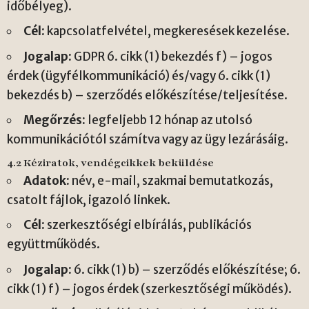
időbélyeg).
Cél:
kapcsolatfelvétel, megkeresések kezelése.
Jogalap:
GDPR 6. cikk (1) bekezdés f) – jogos
érdek (ügyfélkommunikáció) és/vagy 6. cikk (1)
bekezdés b) – szerződés előkészítése/teljesítése.
Megőrzés:
legfeljebb 12 hónap az utolsó
kommunikációtól számítva vagy az ügy lezárásáig.
4.2 Kéziratok, vendégcikkek beküldése
Adatok:
név, e-mail, szakmai bemutatkozás,
csatolt fájlok, igazoló linkek.
Cél:
szerkesztőségi elbírálás, publikációs
együttműködés.
Jogalap:
6. cikk (1) b) – szerződés előkészítése; 6.
cikk (1) f) – jogos érdek (szerkesztőségi működés).