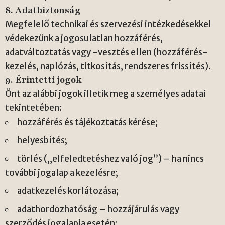
8. Adatbiztonság
Megfelelő technikai és szervezési intézkedésekkel
védekezünk a jogosulatlan hozzáférés,
adatváltoztatás vagy -vesztés ellen (hozzáférés-
kezelés, naplózás, titkosítás, rendszeres frissítés).
9. Érintetti jogok
Önt az alábbi jogok illetik meg a személyes adatai
tekintetében:
hozzáférés és tájékoztatás kérése;
helyesbítés;
törlés („elfeledtetéshez való jog”) – ha nincs
további jogalap a kezelésre;
adatkezelés korlátozása;
adathordozhatóság – hozzájárulás vagy
szerződés jogalapja esetén;