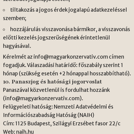
tiltakozás a jogos érdek jogalapú adatkezeléssel
szemben;
hozzájárulás visszavonása bármikor, a visszavonás
előtti kezelés jogszerűségének érintetlenül
hagyásával.
Kérelmét az
info@magyarkonzervativ.com
címen
fogadjuk. Válaszadási határidő: főszabály szerint 1
hónap (szükség esetén +2 hónappal hosszabbítható).
10. Panaszjog és hatósági jogorvoslat
Panaszával közvetlenül is fordulhat hozzánk
(
info@magyarkonzervativ.com
).
Felügyeleti hatóság: Nemzeti Adatvédelmi és
Információszabadság Hatóság (NAIH)
Cím: 1125 Budapest, Szilágyi Erzsébet fasor 22/c
Web: naih.hu