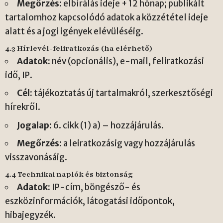
Megőrzés:
elbírálás ideje + 12 hónap; publikált
tartalomhoz kapcsolódó adatok a közzététel ideje
alatt és a jogi igények elévüléséig.
4.3 Hírlevél-feliratkozás (ha elérhető)
Adatok:
név (opcionális), e-mail, feliratkozási
idő, IP.
Cél:
tájékoztatás új tartalmakról, szerkesztőségi
hírekről.
Jogalap:
6. cikk (1) a) – hozzájárulás.
Megőrzés:
a leiratkozásig vagy hozzájárulás
visszavonásáig.
4.4 Technikai naplók és biztonság
Adatok:
IP-cím, böngésző- és
eszközinformációk, látogatási időpontok,
hibajegyzék.