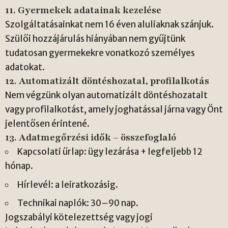
11. Gyermekek adatainak kezelése
Szolgáltatásainkat nem 16 éven aluliaknak szánjuk.
Szülői hozzájárulás hiányában nem gyűjtünk
tudatosan gyermekekre vonatkozó személyes
adatokat.
12. Automatizált döntéshozatal, profilalkotás
Nem végzünk olyan automatizált döntéshozatalt
vagy profilalkotást, amely joghatással járna vagy Önt
jelentősen érintené.
13. Adatmegőrzési idők – összefoglaló
Kapcsolati űrlap: ügy lezárása + legfeljebb 12
hónap.
Hírlevél: a leiratkozásig.
Technikai naplók: 30–90 nap.
Jogszabályi kötelezettség vagy jogi