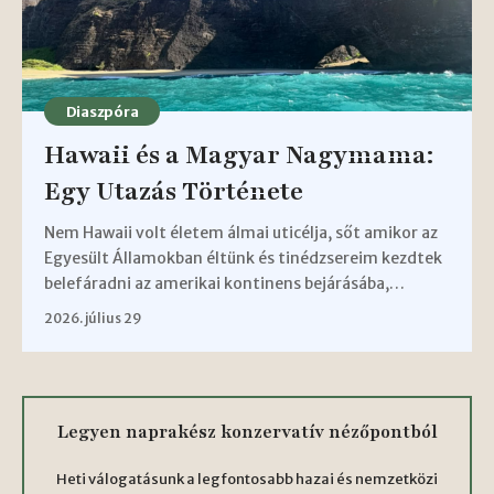
Diaszpóra
Hawaii és a Magyar Nagymama:
Egy Utazás Története
Nem Hawaii volt életem álmai uticélja, sőt amikor az
Egyesült Államokban éltünk és tinédzsereim kezdtek
belefáradni az amerikai kontinens bejárásába,…
2026. július 29
Legyen naprakész konzervatív nézőpontból
Heti válogatásunk a legfontosabb hazai és nemzetközi