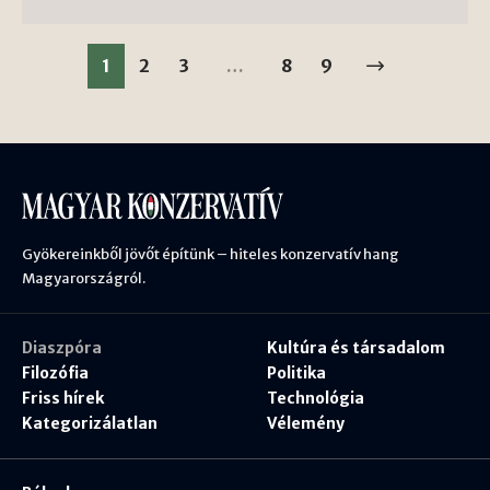
1
2
3
…
8
9
Gyökereinkből jövőt építünk – hiteles konzervatív hang
Magyarországról.
Diaszpóra
Kultúra és társadalom
Filozófia
Politika
Friss hírek
Technológia
Kategorizálatlan
Vélemény