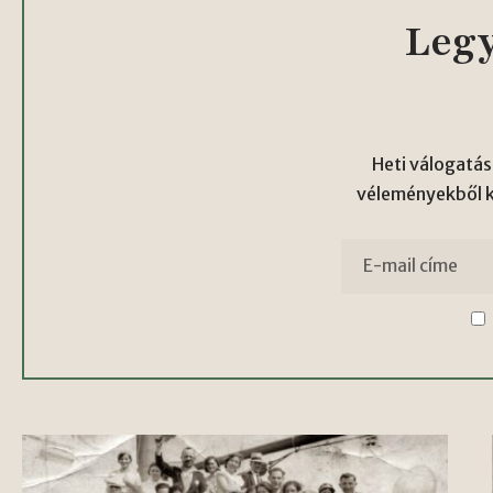
Legy
Heti válogatás
véleményekből kö