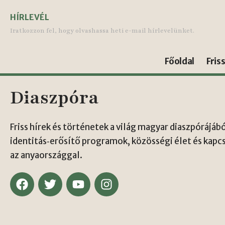
HÍRLEVÉL
Iratkozzon fel, hogy olvashassa heti e-mail hírlevelünket.
Főoldal
Fris
Diaszpóra
Friss hírek és történetek a világ magyar diaszpórájábó
identitás‑erősítő programok, közösségi élet és kapc
az anyaországgal.