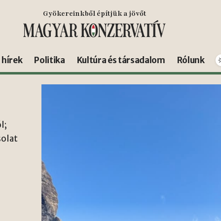
Gyökereinkből építjük a jövőt
s hírek
Politika
Kultúra és társadalom
Rólunk
l;
solat