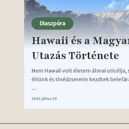
Diaszpóra
Hawaii és a Magy
Utazás Története
Nem Hawaii volt életem álmai uticélja,
éltünk és tinédzsereim kezdtek belefár
…
2026. július 29