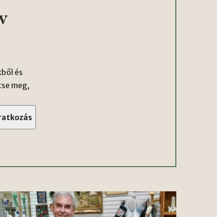
v
ből és
tse meg,