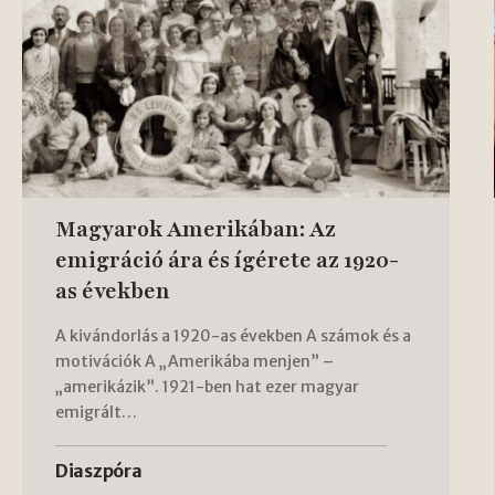
Magyarok Amerikában: Az
emigráció ára és ígérete az 1920-
as években
A kivándorlás a 1920-as években A számok és a
motivációk A „Amerikába menjen” –
„amerikázik”. 1921-ben hat ezer magyar
emigrált…
Diaszpóra