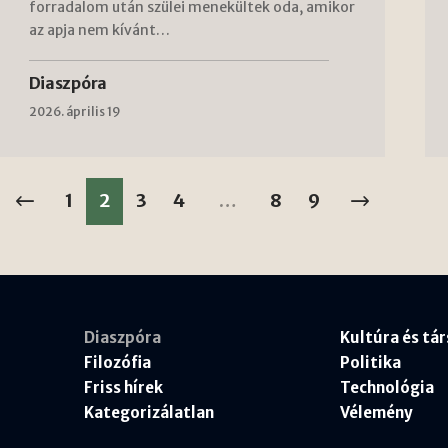
forradalom után szülei menekültek oda, amikor
az apja nem kívánt…
Diaszpóra
2026. április 19
1
2
3
4
…
8
9
Diaszpóra
Kultúra és tá
Filozófia
Politika
Friss hírek
Technológia
Kategorizálatlan
Vélemény