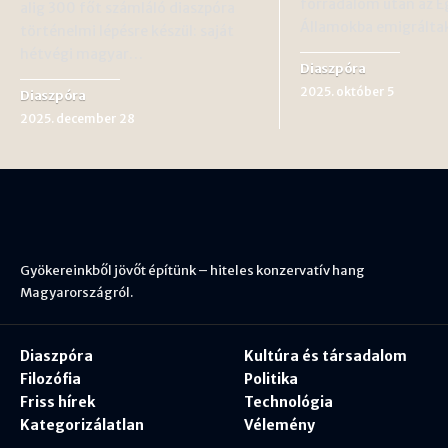
forradalom után az E
alig 300 főt számláló diaszpóra
Államokba emigrálta
történelmi lépésre készül: saját
hétvégi magyar…
Diaszpóra
2025. október 5
Diaszpóra
2025. december 28
Gyökereinkből jövőt építünk – hiteles konzervatív hang
Magyarországról.
Diaszpóra
Kultúra és társadalom
Filozófia
Politika
Friss hírek
Technológia
Kategorizálatlan
Vélemény