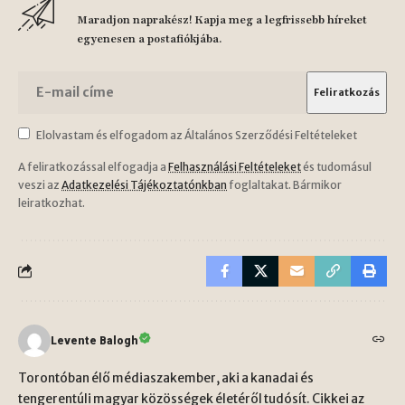
Maradjon naprakész! Kapja meg a legfrissebb híreket
egyenesen a postafiókjába.
Elolvastam és elfogadom az Általános Szerződési Feltételeket
A feliratkozással elfogadja a
Felhasználási Feltételeket
és tudomásul
veszi az
Adatkezelési Tájékoztatónkban
foglaltakat. Bármikor
leiratkozhat.
Levente Balogh
Torontóban élő médiaszakember, aki a kanadai és
tengerentúli magyar közösségek életéről tudósít. Cikkei az