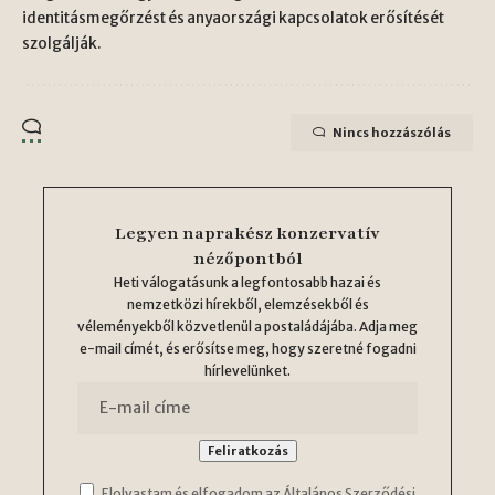
identitásmegőrzést és anyaországi kapcsolatok erősítését
szolgálják.
Nincs hozzászólás
Legyen naprakész konzervatív
nézőpontból
Heti válogatásunk a legfontosabb hazai és
nemzetközi hírekből, elemzésekből és
véleményekből közvetlenül a postaládájába. Adja meg
e-mail címét, és erősítse meg, hogy szeretné fogadni
hírlevelünket.
Elolvastam és elfogadom az Általános Szerződési