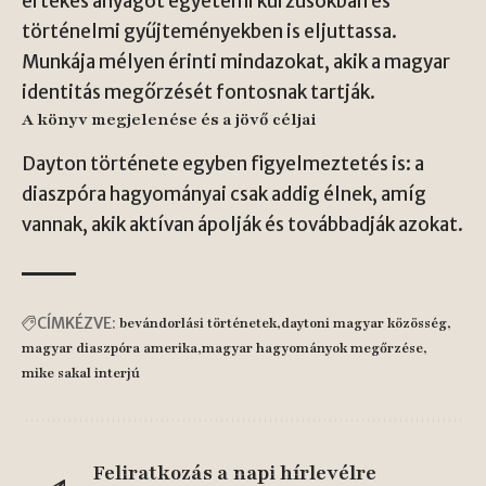
értékes anyagot egyetemi kurzusokban és
történelmi gyűjteményekben is eljuttassa.
Munkája mélyen érinti mindazokat, akik a magyar
identitás megőrzését fontosnak tartják.
A könyv megjelenése és a jövő céljai
Dayton története egyben figyelmeztetés is: a
diaszpóra hagyományai csak addig élnek, amíg
vannak, akik aktívan ápolják és továbbadják azokat.
CÍMKÉZVE:
bevándorlási történetek
daytoni magyar közösség
magyar diaszpóra amerika
magyar hagyományok megőrzése
mike sakal interjú
Feliratkozás a napi hírlevélre