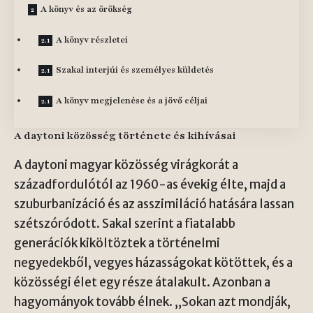
A könyv és az örökség
A könyv részletei
Szakal interjúi és személyes küldetés
A könyv megjelenése és a jövő céljai
A daytoni közösség története és kihívásai
A daytoni magyar közösség virágkorát a
századfordulótól az 1960-as évekig élte, majd a
szuburbanizáció és az asszimiláció hatására lassan
szétszóródott. Sakal szerint a fiatalabb
generációk kiköltöztek a történelmi
negyedekből, vegyes házasságokat kötöttek, és a
közösségi élet egy része átalakult. Azonban a
hagyományok tovább élnek. „Sokan azt mondják,