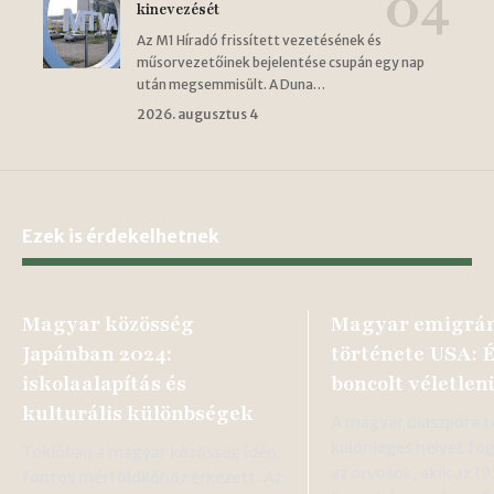
kinevezését
Az M1 Híradó frissített vezetésének és
műsorvezetőinek bejelentése csupán egy nap
után megsemmisült. A Duna…
2026. augusztus 4
Ezek is érdekelhetnek
Magyar közösség
Magyar emigrán
Japánban 2024:
története USA: 
iskolaalapítás és
boncolt véletlen
kulturális különbségek
A magyar diaszpóra 
különleges helyet fog
Tokióban a magyar közösség idén
az orvosok, akik az 1
fontos mérföldkőhöz érkezett. Az