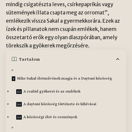
mindig csigatészta leves, csirkepaprikás vagy
sütemények illata csapta meg az orromat”,
emlékezik vissza Sakal a gyermekkorára. Ezek az
ízek és pillanatok nem csupán emlékek, hanem
összetartó erők egy olyan diaszpórában, amely
törekszik a gyökerek megőrzésére.
Tartalom
Mike Sakal életművének magja és a Daytoni közösség
A család gyökerei és az emlékek
A daytoni közösség története és kihívásai
A közösségi élet és események