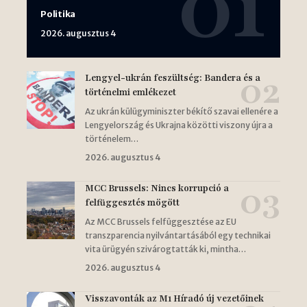
Politika
2026. augusztus 4
Lengyel-ukrán feszültség: Bandera és a
történelmi emlékezet
Az ukrán külügyminiszter békítő szavai ellenére a
Lengyelország és Ukrajna közötti viszony újra a
történelem…
2026. augusztus 4
MCC Brussels: Nincs korrupció a
felfüggesztés mögött
Az MCC Brussels felfüggesztése az EU
transzparencia nyilvántartásából egy technikai
vita ürügyén szivárogtatták ki, mintha…
2026. augusztus 4
Visszavonták az M1 Híradó új vezetőinek