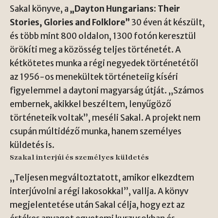
Sakal könyve, a
„Dayton Hungarians: Their
Stories, Glories and Folklore”
30 éven át készült,
és több mint 800 oldalon, 1300 fotón keresztül
örökíti meg a közösség teljes történetét. A
kétkötetes munka a régi negyedek történetétől
az 1956-os menekültek történeteiig kíséri
figyelemmel a daytoni magyarság útját. „Számos
embernek, akikkel beszéltem, lenyűgöző
történeteik voltak”, meséli Sakal. A projekt nem
csupán múltidéző munka, hanem személyes
küldetés is.
Szakal interjúi és személyes küldetés
„Teljesen megváltoztatott, amikor elkezdtem
interjúvolni a régi lakosokkal”, vallja. A könyv
megjelentetése után Sakal célja, hogy ezt az