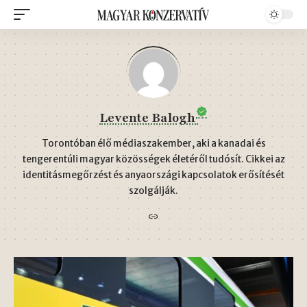
Levente Balogh
Torontóban élő médiaszakember, aki a kanadai és
tengerentúli magyar közösségek életéről tudósít. Cikkei az
identitásmegőrzést és anyaországi kapcsolatok erősítését
szolgálják.