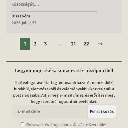
közösségét.…
Diaszpóra
2026. július 27
1
2
3
…
21
22
Legyen naprakész konzervatív nézőpontból
Heti válogatásunk a legfontosabb hazai és nemzetközi
hírekből, elemzésekből és véleményekből közvetlenül a
postaládájába. Adja meg e-mail címét, és erősítse meg,
hogy szeretné fogadni hírlevelünket.
Elolvastam és elfogadom az Általános Szerződési