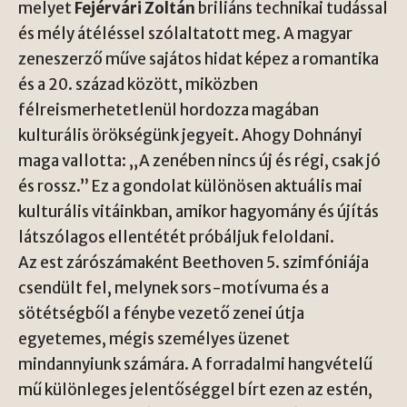
melyet
Fejérvári Zoltán
briliáns technikai tudással
és mély átéléssel szólaltatott meg. A magyar
zeneszerző műve sajátos hidat képez a romantika
és a 20. század között, miközben
félreismerhetetlenül hordozza magában
kulturális örökségünk jegyeit. Ahogy Dohnányi
maga vallotta: „A zenében nincs új és régi, csak jó
és rossz.” Ez a gondolat különösen aktuális mai
kulturális vitáinkban, amikor hagyomány és újítás
látszólagos ellentétét próbáljuk feloldani.
Az est zárószámaként
Beethoven
5. szimfóniája
csendült fel, melynek sors-motívuma és a
sötétségből a fénybe vezető zenei útja
egyetemes, mégis személyes üzenet
mindannyiunk számára. A forradalmi hangvételű
mű különleges jelentőséggel bírt ezen az estén,