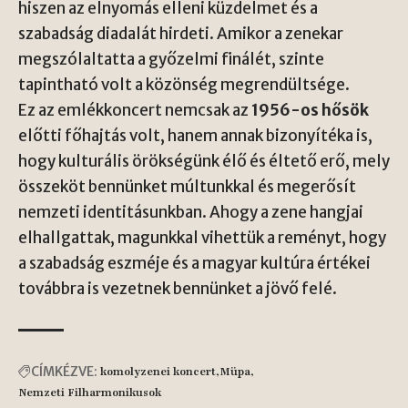
hiszen az elnyomás elleni küzdelmet és a
szabadság diadalát hirdeti. Amikor a zenekar
megszólaltatta a győzelmi finálét, szinte
tapintható volt a közönség megrendültsége.
Ez az emlékkoncert nemcsak az
1956-os hősök
előtti főhajtás volt, hanem annak bizonyítéka is,
hogy kulturális örökségünk élő és éltető erő, mely
összeköt bennünket múltunkkal és megerősít
nemzeti identitásunkban. Ahogy a zene hangjai
elhallgattak, magunkkal vihettük a reményt, hogy
a szabadság eszméje és a magyar kultúra értékei
továbbra is vezetnek bennünket a jövő felé.
CÍMKÉZVE:
komolyzenei koncert
Müpa
Nemzeti Filharmonikusok