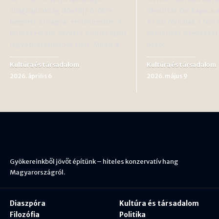
világbajnokság döntője örökre
identitás Ősi kapocs 
beégett a magyar emlékezetbe. A
Az ősi rómaiak a forr
Puskás Ferenc vezette Aranycsapat
patakokat istenekkel
legyőzhetetlennek tűnt. Mégis a…
össze,…
Kultúra és társadalom
Kultúra és társadalom
2026. április 6
2026. május 9
Gyökereinkből jövőt építünk – hiteles konzervatív hang
Magyarországról.
Diaszpóra
Kultúra és társadalom
Filozófia
Politika