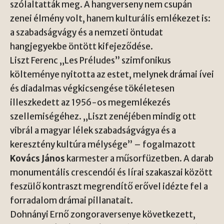
szólaltatták meg. A hangverseny nem csupán
zenei élmény volt, hanem kulturális emlékezet is:
a szabadságvágy és a nemzeti öntudat
hangjegyekbe öntött kifejeződése.
Liszt Ferenc
„Les Préludes” szimfonikus
költeménye nyitotta az estet, melynek drámai ívei
és diadalmas végkicsengése tökéletesen
illeszkedett az 1956-os megemlékezés
szellemiségéhez. „Liszt zenéjében mindig ott
vibrál a magyar lélek szabadságvágya és a
keresztény kultúra mélysége” – fogalmazott
Kovács János
karmester a műsorfüzetben. A darab
monumentális crescendói és lírai szakaszai között
feszülő kontraszt megrendítő erővel idézte fel a
forradalom drámai pillanatait.
Dohnányi Ernő
zongoraversenye következett,