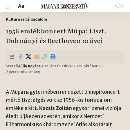
Aa
Kultúra és társadalom
1956 emlékkoncert Müpa: Liszt,
Dohnányi és Beethoven művei
Szerző
Utoljára frissítve: 2025. október 23
Júlia Kovács
2 perces olvasmány
A Müpa nagytermében rendezett ünnepi koncert
méltó tisztelgés volt az 1956-os forradalom
emléke előtt.
Kocsis Zoltán
egykori zenei víziója
éledt újjá ezen az estén, amikor a Nemzeti
Filharmonikusok három zenei óriás alkotásait