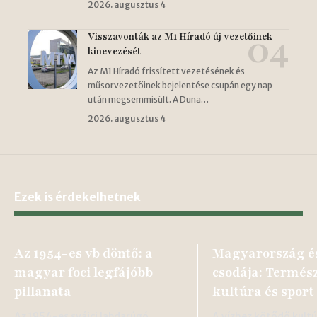
2026. augusztus 4
Visszavonták az M1 Híradó új vezetőinek
kinevezését
Az M1 Híradó frissített vezetésének és
műsorvezetőinek bejelentése csupán egy nap
után megsemmisült. A Duna…
2026. augusztus 4
Ezek is érdekelhetnek
Az 1954-es vb döntő: a
Magyarország és
magyar foci legfájóbb
csodája: Termész
pillanata
kultúra és sport
Az 1954-es svájci labdarúgó
A vízhez kötődő kultú