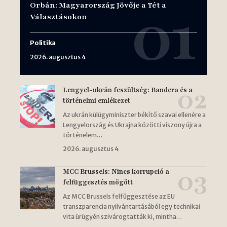
Orbán: Magyarország Jövője a Tét a
Választásokon
Politika
2026. augusztus 4
Lengyel-ukrán feszültség: Bandera és a
történelmi emlékezet
Az ukrán külügyminiszter békítő szavai ellenére a
Lengyelország és Ukrajna közötti viszony újra a
történelem…
2026. augusztus 4
MCC Brussels: Nincs korrupció a
felfüggesztés mögött
Az MCC Brussels felfüggesztése az EU
transzparencia nyilvántartásából egy technikai
vita ürügyén szivárogtatták ki, mintha…