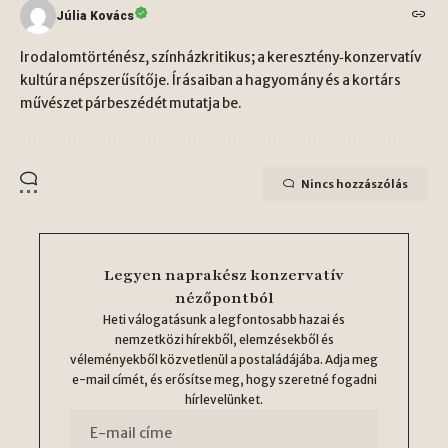
Júlia Kovács
Irodalomtörténész, színházkritikus; a keresztény‑konzervatív
kultúra népszerűsítője. Írásaiban a hagyomány és a kortárs
művészet párbeszédét mutatja be.
Nincs hozzászólás
Legyen naprakész konzervatív
nézőpontból
Heti válogatásunk a legfontosabb hazai és
nemzetközi hírekből, elemzésekből és
véleményekből közvetlenül a postaládájába. Adja meg
e-mail címét, és erősítse meg, hogy szeretné fogadni
hírlevelünket.