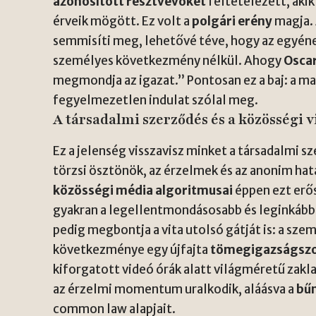
azonosított résztvevőket
feltételezett, akik
érveik mögött. Ez volt a
polgári erény
magja.
semmisíti meg, lehetővé téve, hogy az egyéne
személyes következmény nélkül. Ahogy
Oscar
megmondja az igazat.” Pontosan ez a baj: a m
fegyelmezetlen indulat szólal meg.
A társadalmi szerződés és a közösségi v
Ez a jelenség visszavisz minket a társadalmi sz
törzsi ösztönök, az érzelmek és az anonim hata
közösségi média algoritmusai
éppen ezt erős
gyakran a legellentmondásosabb és leginkább
pedig megbontja a vita utolsó gátját is: a sze
következménye egy újfajta
tömegigazságszo
kiforgatott videó órák alatt világméretű zakl
az érzelmi momentum uralkodik, aláásva a
bű
common law alapjait.