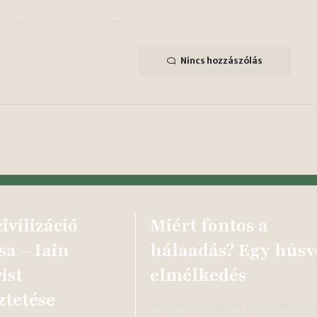
Nincs hozzászólás
ivilizáció
Miért fontos a
sa – Iain
hálaadás? Egy húsv
ist
elmélkedés
ztetése
A húsvéti ünnepkör visszatérő alk