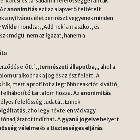
 erkölcsi és társadalmi felelősséggel álltak
 Az
anonimitás
ezt az alapvető feltételt
k a nyilvános életben részt vegyenek minden
 Wilde
mondta: „Add neki a maszkot, és
aszk mögül nem az igazat, hanem a
ita
erződés előtti „
természeti állapotba
„, ahol a
lom uralkodnak a jog és az ész felett. A
ítik, mert a profitot a legtöbb reakciót kiváltó,
 felháborító tartalom hozza. Az
anonimitás
mélyes felelősség tudatát. Ennek
lgáltatás
, ahol egy névtelen vád vagy
atóhadjáratot indíthat. A
gyanú jogelve
helyett
nösség vélelme
és a
tisztességes eljárás