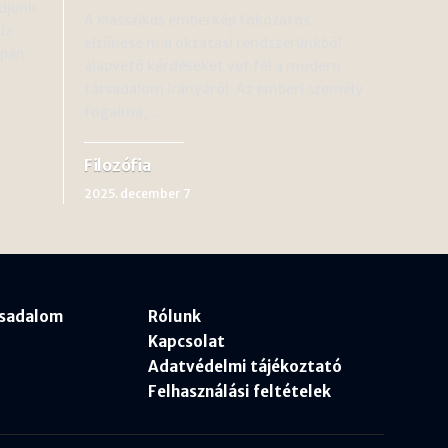
djunk
A klasszikus emberkép fokozatos
íz
eltűnése mai oktatási rendszerünkből
upán
alapvető kérdéseket vet fel a modern
társadalom irányáról. Az emberi személy
fogalma,…
Filozófia
2025. december 7
rsadalom
Rólunk
Kapcsolat
Adatvédelmi tájékoztató
Felhasználási feltételek