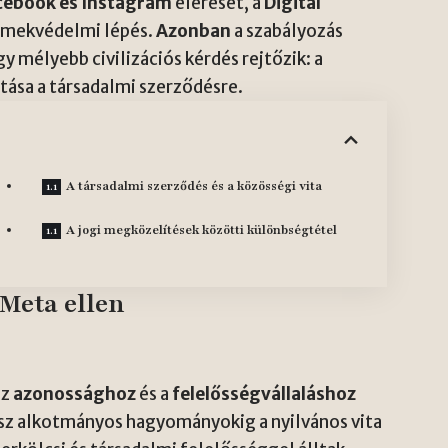
cebook és Instagram
elérését, a
Digital
rmekvédelmi lépés.
Azonban
a szabályozás
 mélyebb civilizációs kérdés rejtőzik: a
ása a társadalmi szerződésre.
A társadalmi szerződés és a közösségi vita
A jogi megközelítések közötti különbségtétel
 Meta ellen
az
azonossághoz
és a
felelősségvállaláshoz
ász alkotmányos hagyományokig a nyilvános vita