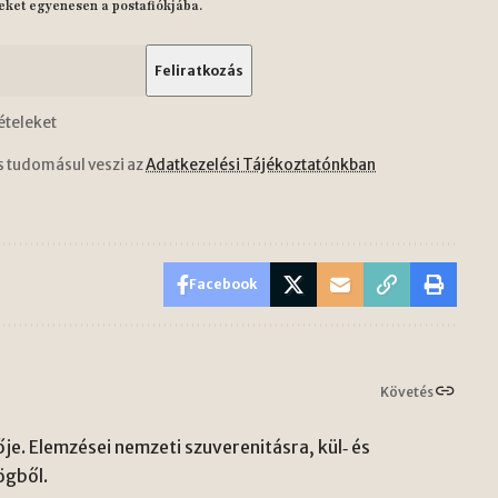
eket egyenesen a postafiókjába.
ételeket
s tudomásul veszi az
Adatkezelési Tájékoztatónkban
Facebook
Követés
je. Elemzései nemzeti szuverenitásra, kül‑ és
ögből.