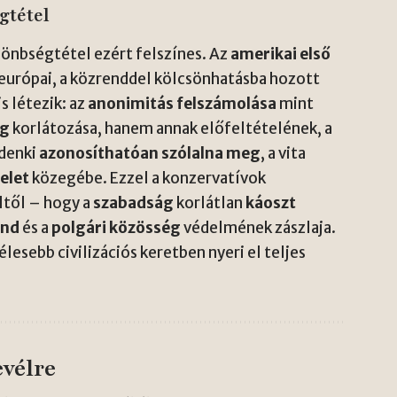
gtétel
lönbségtétel ezért felszínes. Az
amerikai első
 európai, a közrenddel kölcsönhatásba hozott
is létezik: az
anonimitás felszámolása
mint
ág
korlátozása, hanem annak előfeltételének, a
ndenki
azonosíthatóan szólalna meg
, a vita
elet
közegébe. Ezzel a konzervatívok
ltől – hogy a
szabadság
korlátlan
káoszt
end
és a
polgári közösség
védelmének zászlaja.
lesebb civilizációs keretben nyeri el teljes
evélre