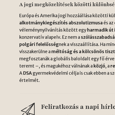
A jogi megközelítések közötti különbsé
Európa és Amerika jogi hozzáállása közötti kü
alkotmánykiegészítés abszolutizmusa
és az
véleménynyilvánítás között egy
harmadik út
konzervatív alapelv. Ez nem a
szólásszabads
polgári felelősség
nek a visszaállítása. Ha mi
visszakerülne a
méltóság és a kölcsönös tiszt
megfosztanák a globális baloldalt egy fő érve
teremt –, és magukéhoz válnának a
közjó
, a
r
A
DSA
gyermekvédelmi célja is csak ebben a szé
értelmét.
Feliratkozás a napi hírl