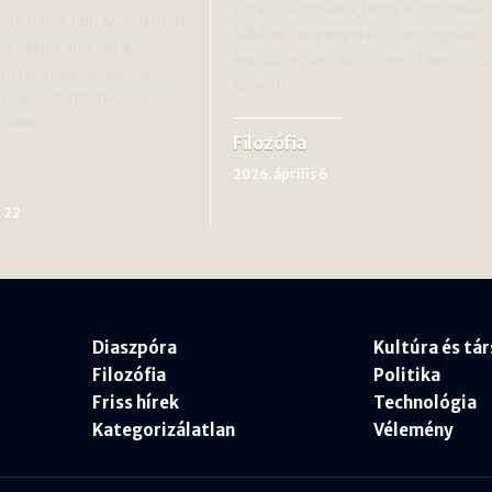
kínál számunkra, hogy elgondolko
zichiáter Iain McGilchrist
hálánk mélységéről. Jézus egykor t
 tézist állít fel a
leprást gyógyított meg, mégis cs
ió jelenlegi állapotáról.
egyetlen…
nt társadalmunk súlyos
tésben…
Filozófia
2026. április 6
 22
Diaszpóra
Kultúra és tá
Filozófia
Politika
Friss hírek
Technológia
Kategorizálatlan
Vélemény