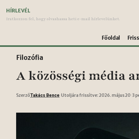
HÍRLEVÉL
Iratkozzon fel, hogy olvashassa heti e-mail hírlevelünket.
Főoldal
Fris
Filozófia
A közösségi média a
Szerző
Utoljára frissítve: 2026. május 20
3 p
Takács Bence