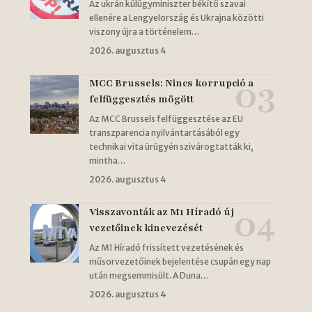
Az ukrán külügyminiszter békítő szavai
ellenére a Lengyelország és Ukrajna közötti
viszony újra a történelem…
2026. augusztus 4
MCC Brussels: Nincs korrupció a
felfüggesztés mögött
Az MCC Brussels felfüggesztése az EU
transzparencia nyilvántartásából egy
technikai vita ürügyén szivárogtatták ki,
mintha…
2026. augusztus 4
Visszavonták az M1 Híradó új
vezetőinek kinevezését
Az M1 Híradó frissített vezetésének és
műsorvezetőinek bejelentése csupán egy nap
után megsemmisült. A Duna…
2026. augusztus 4