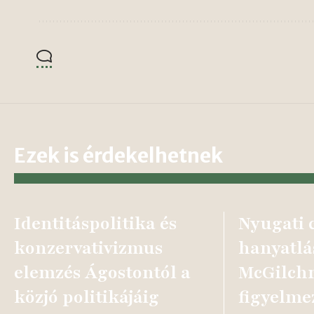
Ezek is érdekelhetnek
Identitáspolitika és
Nyugati c
konzervativizmus
hanyatlá
elemzés Ágostontól a
McGilchr
közjó politikájáig
figyelme