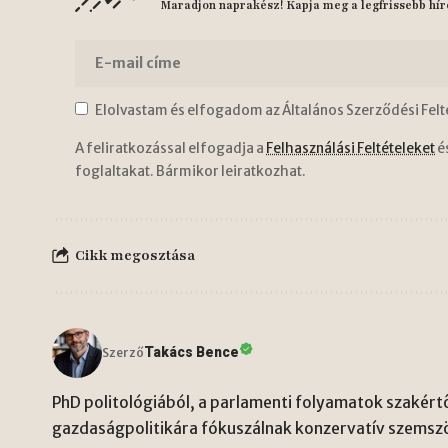
Maradjon naprakész! Kapja meg a legfrissebb hír
Elolvastam és elfogadom az Általános Szerződési Felt
A feliratkozással elfogadja a
Felhasználási Feltételeket
é
foglaltakat. Bármikor leiratkozhat.
Cikk megosztása
Takács Bence
Szerző
PhD politológiából, a parlamenti folyamatok szakértő
gazdaságpolitikára fókuszálnak konzervatív szemsz