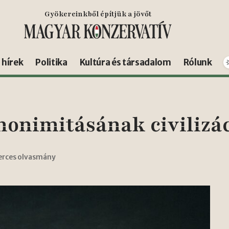
Gyökereinkből építjük a jövőt
s hírek
Politika
Kultúra és társadalom
Rólunk
nonimitásának civilizác
erces olvasmány