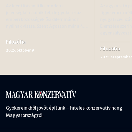
Az identitáspolitika modern
Az agykutató ps
jelenségként tűnik fel, de gyökerei az
figyelemre méltó
emberi közösségek ősi dilemmáihoz
nyugati civilizác
nyúlnak vissza. Szent Ágoston már a 4.…
Elemzése szeri
egyensúlyvesz
Filozófia
Filozófia
2025. október 9
2025. szeptember
Gyökereinkből jövőt építünk – hiteles konzervatív hang
Magyarországról.