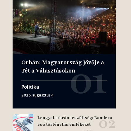
Orbán: Magyarország Jövője a
Tét a Választásokon
Politika
2026. augusztus 4
Lengyel-ukrán feszültség: Bandera
és a történelmi emlékezet