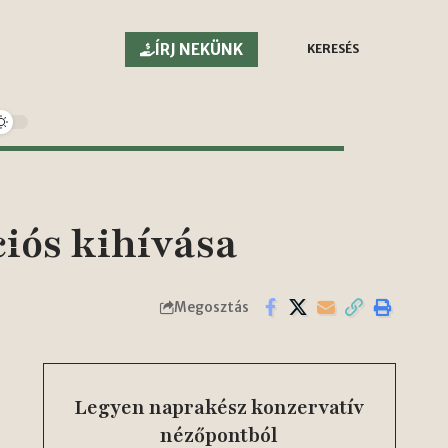
ÍRJ NEKÜNK
KERESÉS
iós kihívása
Megosztás
Legyen naprakész konzervatív
nézőpontból