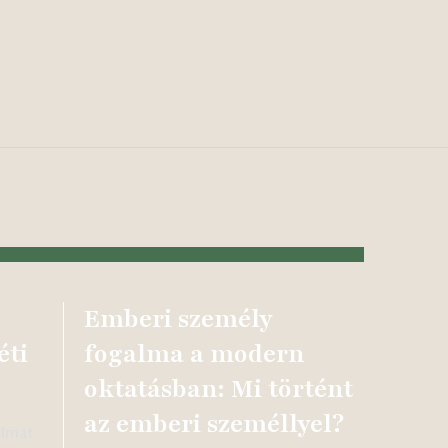
Emberi személy
éti
fogalma a modern
oktatásban: Mi történt
az emberi személlyel?
almat