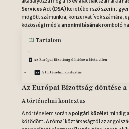
akadályozza meg a
13 év alattiak
számára a
Fa
Services Act (DSA)
keretében szó szerint gye
mögött számunkra, konzervatívok számára, egy
közösségi média
anonimitásának
romboló hat
Tartalom
Az Európai Bizottság döntése a Meta ellen
A történelmi kontextus
Az Európai Bizottság döntése a
A történelmi kontextus
A történelem során a
polgári közélet
mindig 
kötődött. A római köztársaságtól az angolsz