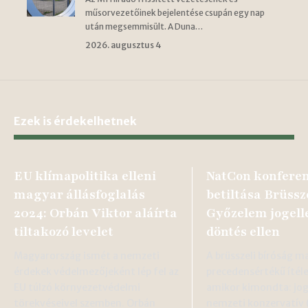
műsorvezetőinek bejelentése csupán egy nap
után megsemmisült. A Duna…
2026. augusztus 4
Ezek is érdekelhetnek
EU klímapolitika elleni
NatCon konferen
magyar állásfoglalás
betiltása Brüssz
2024: Orbán Viktor aláírta
Győzelem jogell
tiltakozó levelet
döntés ellen
Magyarország ismét a nemzeti
A brüsszeli bíróság m
érdekek védelmezőjeként lép fel az
precedensértékű ítél
EU túlzó környezetvédelmi
amikor kimondta: joge
törekvéseivel szemben. Orbán
nemzeti konzervatív