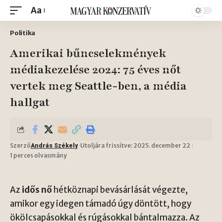
Aa
Politika
Amerikai bűncselekmények
médiakezelése 2024: 75 éves nőt
vertek meg Seattle-ben, a média
hallgat
Szerző
Utoljára frissítve: 2025. december 22
András Székely
1 perces olvasmány
Az
idős nő
hétköznapi bevásárlását végezte,
amikor egy idegen támadó úgy döntött, hogy
ökölcsapásokkal és rúgásokkal bántalmazza. Az