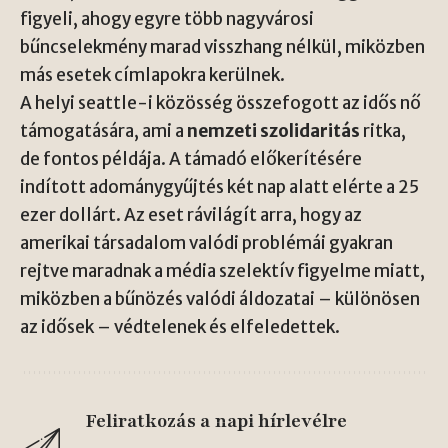
figyeli, ahogy egyre több nagyvárosi
bűncselekmény marad visszhang nélkül, miközben
más esetek címlapokra kerülnek.
A helyi seattle-i közösség összefogott az idős nő
támogatására, ami a
nemzeti szolidaritás
ritka,
de fontos példája. A támadó előkerítésére
indított adománygyűjtés két nap alatt elérte a 25
ezer dollárt. Az eset rávilágít arra, hogy az
amerikai társadalom valódi problémái gyakran
rejtve maradnak a média szelektív figyelme miatt,
miközben a bűnözés valódi áldozatai – különösen
az idősek – védtelenek és elfeledettek.
Feliratkozás a napi hírlevélre