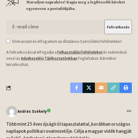
Maradjon naprakész! Kapja meg a legfrissebb híreket
egyenesen a postafiókjába.
Elolvastam és elfogadom az Általános Szerződési Feltételeket
A feliratkozással elfogadja a
Felhasználási Feltételeket
és tudomásul
veszi az
Adatkezelési Tájékoztatónkban
foglaltakat. Bármikor
leiratkozhat.
András Székely
Több mint 25 éves újságírói tapasztalattal, korábban országos
napilapok politikai rovatvezetője. Célja a magyar vidék hangját