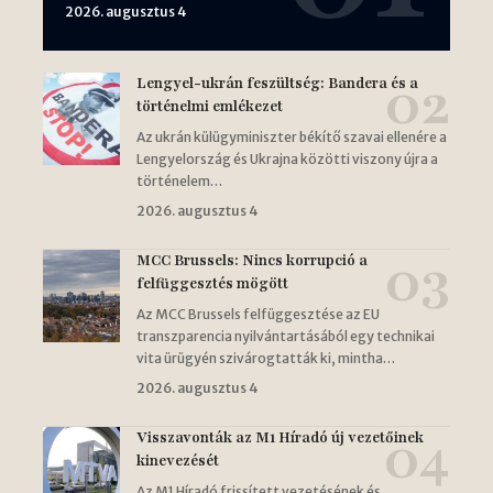
2026. augusztus 4
Lengyel-ukrán feszültség: Bandera és a
történelmi emlékezet
Az ukrán külügyminiszter békítő szavai ellenére a
Lengyelország és Ukrajna közötti viszony újra a
történelem…
2026. augusztus 4
MCC Brussels: Nincs korrupció a
felfüggesztés mögött
Az MCC Brussels felfüggesztése az EU
transzparencia nyilvántartásából egy technikai
vita ürügyén szivárogtatták ki, mintha…
2026. augusztus 4
Visszavonták az M1 Híradó új vezetőinek
kinevezését
Az M1 Híradó frissített vezetésének és