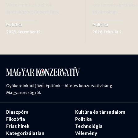
Viktor miniszterelnök
konferencia betiltása
csatlakozott Robert Fico…
fővárosban.…
Politika
Politika
2025. december 12
2026. február 2
Gyökereinkből jövőt építünk – hiteles konzervatív hang
Magyarországról.
Diaszpóra
Kultúra és társadalom
Filozófia
Politika
Friss hírek
Technológia
Kategorizálatlan
Vélemény