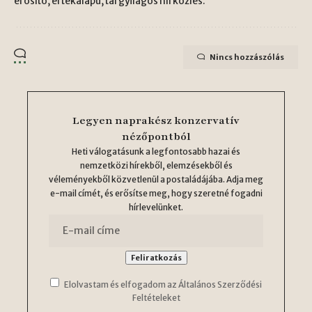
erősítő, értékalapú, tárgyilagos hírközlés.
Nincs hozzászólás
Legyen naprakész konzervatív
nézőpontból
Heti válogatásunk a legfontosabb hazai és
nemzetközi hírekből, elemzésekből és
véleményekből közvetlenül a postaládájába. Adja meg
e-mail címét, és erősítse meg, hogy szeretné fogadni
hírlevelünket.
Elolvastam és elfogadom az Általános Szerződési
Feltételeket