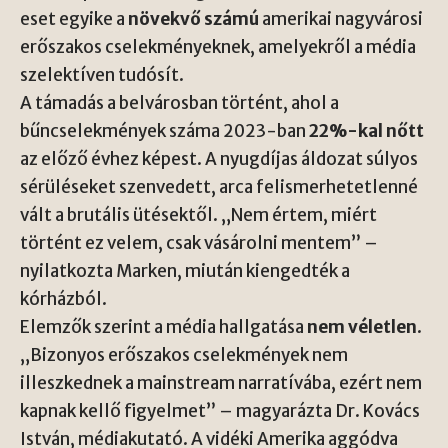
eset egyike a
növekvő számú
amerikai nagyvárosi
erőszakos cselekményeknek, amelyekről a média
szelektíven tudósít.
A támadás a belvárosban történt, ahol a
bűncselekmények száma 2023-ban
22%-kal nőtt
az előző évhez képest. A nyugdíjas áldozat súlyos
sérüléseket szenvedett, arca felismerhetetlenné
vált a brutális ütésektől. „Nem értem, miért
történt ez velem, csak vásárolni mentem” –
nyilatkozta Marken, miután kiengedték a
kórházból.
Elemzők szerint a média hallgatása
nem véletlen
.
„Bizonyos erőszakos cselekmények nem
illeszkednek a mainstream narratívába, ezért nem
kapnak kellő figyelmet” – magyarázta Dr. Kovács
István, médiakutató. A vidéki Amerika aggódva