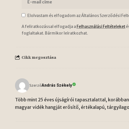
Elolvastam és elfogadom az Általános Szerződési Felt
A feliratkozással elfogadja a
Felhasználási Feltételeket
é
foglaltakat. Bármikor leiratkozhat.
Cikk megosztása
András Székely
Szerző
Több mint 25 éves újságírói tapasztalattal, korábban 
magyar vidék hangját erősítő, értékalapú, tárgyilago