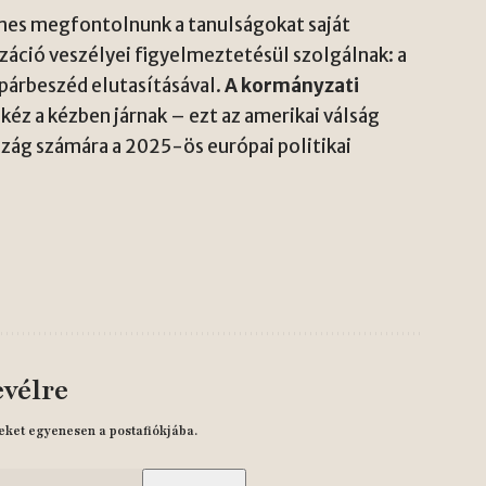
demes megfontolnunk a tanulságokat saját
izáció veszélyei figyelmeztetésül szolgálnak: a
árbeszéd elutasításával.
A kormányzati
kéz a kézben járnak – ezt az amerikai válság
zág számára a 2025-ös európai politikai
evélre
eket egyenesen a postafiókjába.