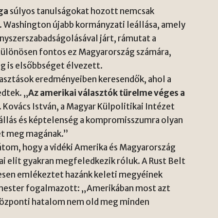
ága
súlyos tanulságokat hozott nemcsak
 Washington újabb kormányzati leállása, amely
yszerszabadságolásával járt, rámutat a
 Különösen fontos ez Magyarország számára,
ig is elsőbbséget élvezett.
lasztások eredményeiben keresendők, ahol a
dtek. „
Az amerikai választók türelme véges a
. Kovács István, a Magyar Külpolitikai Intézet
llás és képtelenség a kompromisszumra olyan
et meg magának.”
átom, hogy a vidéki Amerika és Magyarország
kai elit gyakran megfeledkezik róluk. A Rust Belt
iesen emlékeztet hazánk keleti megyéinek
rmester fogalmazott: „Amerikában most azt
 központi hatalom nem old meg minden