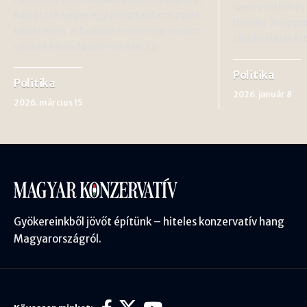
szervezetből é
hajtottak végre egy amszterdami zsidó
Donald Trump m
iskola ellen. A holland rendőrség szerint
elnökválasztás
célzott támadásról van szó. Ez…
Politika
Politika
2026. január 8
2026. március 15
Gyökereinkből jövőt építünk – hiteles konzervatív hang
Magyarországról.