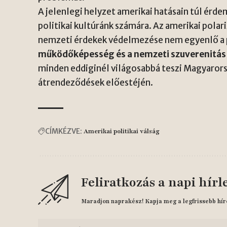
A jelenlegi helyzet amerikai hatásain túl ér
politikai kultúránk számára. Az amerikai polar
nemzeti érdekek védelmezése nem egyenlő a p
működőképesség és a nemzeti szuverenitás
minden eddiginél világosabbá teszi Magyarors
átrendeződések előestéjén.
CÍMKÉZVE:
Amerikai politikai válság
Feliratkozás a napi hírl
Maradjon naprakész! Kapja meg a legfrissebb hír