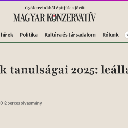
Gyökereinkből építjük a jövőt
s hírek
Politika
Kultúra és társadalom
Rólunk
 tanulságai 2025: leállá
10
2 perces olvasmány