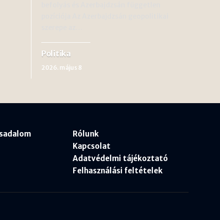
befolyás és Azerbajdzsán független
pozíciója Az Azerbajdzsán geopolitikai
szerepe az…
Politika
2026. május 8
rsadalom
Rólunk
Kapcsolat
Adatvédelmi tájékoztató
Felhasználási feltételek