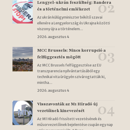
Lengyel-ukrán feszültség: Bandera
és a történelmi emlékezet
Az ukrán külügyminiszter békítő szavai
ellenére a Lengyelország és Ukrajna közötti
viszony újra a történelem…
2026. augusztus 4
MCC Brussels: Nincs korrupció a
felfüggesztés mögött
Az MCC Brussels felfüggesztése az EU
transzparencia nyilvántartásából egy
technikai vita ürügyén szivárogtatták ki,
mintha…
2026. augusztus 4
Visszavonták az M1 Híradó új
vezetőinek kinevezését
Az M1 Híradó frissített vezetésének és
műsorvezetőinek bejelentése csupán egy nap