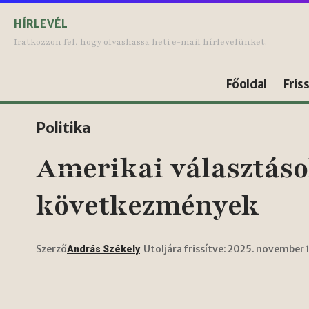
HÍRLEVÉL
Iratkozzon fel, hogy olvashassa heti e-mail hírlevelünket.
Főoldal
Fris
Politika
Amerikai választások
következmények
Szerző
Utoljára frissítve: 2025. november 
András Székely