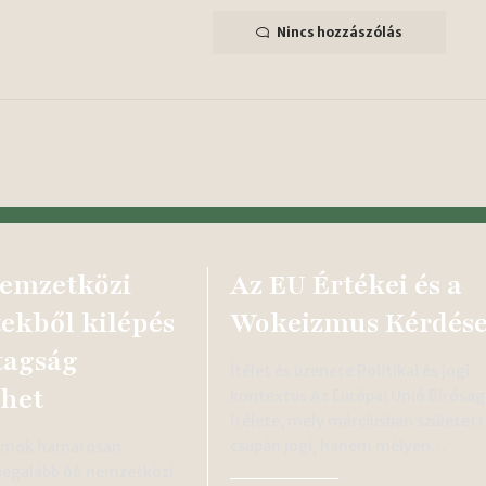
Nincs hozzászólás
emzetközi
Az EU Értékei és a
tekből kilépés
Wokeizmus Kérdés
tagság
Ítélet és üzenete Politikai és jogi
het
kontextus Az Európai Unió Bírósá
ítélete, mely márciusban születet
csupán jogi, hanem mélyen…
lamok hamarosan
 legalább 66 nemzetközi