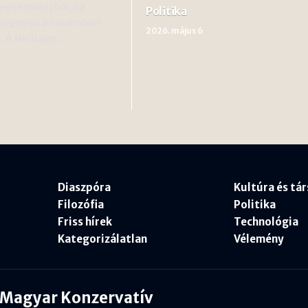
s egyezményből, ha
Politika
egnyeri a novemberi
2026. május 6
t. A Heritage…
Diaszpóra
Kultúra és tá
Filozófia
Politika
Friss hírek
Technológia
Kategorizálatlan
Vélemény
Magyar Konzervatív