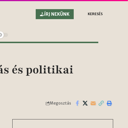
ÍRJ NEKÜNK
KERESÉS
s és politikai
Megosztás