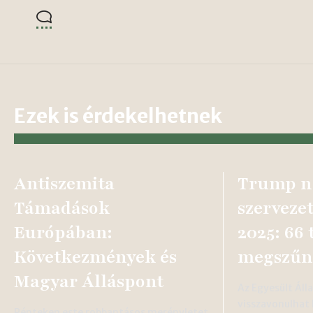
Ezek is érdekelhetnek
Antiszemita
Trump n
Támadások
szerveze
Európában:
2025: 66 
Következmények és
megszűn
Magyar Álláspont
Az Egyesült Ál
visszavonulhat
Pénteken este robbantásos merényletet