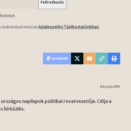
ételeket
s tudomásul veszi az
Adatkezelési Tájékoztatónkban
Facebook
Követés
országos napilapok politikai rovatvezetője. Célja a
s hírközlés.