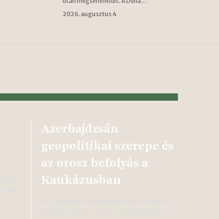
után megsemmisült. A Duna…
2026. augusztus 4
Azerbajdzsán
e
geopolitikai szerepe és
az orosz befolyás a
Kaukázusban
gának
t, nem
Az Azerbajdzsán geopolitikai szerepe a
Nyugat és Kelet között Oroszországi