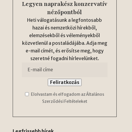
Legyen naprakész konzervatív
nézőpontból
Heti válogatásunk a legfontosabb
hazai és nemzetközi hírekből,
elemzésekből és véleményekből
közvetlenül a postaládájába. Adja meg
e-mail címét, és erősítse meg, hogy
szeretné fogadni hírlevelünket.
Elolvastam és elfogadom az Általános
Szerződési Feltételeket
Legfrissebb hírek