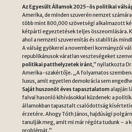
Az Egyesült Államok 2025-ös politikai váls
Amerika, de minden szuverén nemzet számára.
több mint 800,000 szövetségi alkalmazott kén
kétpárti egyeztetések teljes összeomlására.
ahol a nemzeti szuverenitás és stabilitás mind
A válság gyökerei a novemberi kormányzói vá
republikánusok váratlan veszteségeket szenve
politikai patthelyzetek iránt
,” nyilatkozta Dr
Amerika-szakértője. „A folyamatos szembená
luxus, amit egyetlen demokrácia sem engedh
Saját huszonöt éves tapasztalatom
alapján l
falvai hasonló kihívásokkal küzdenek: a politi
államokban tapasztalt csalódottság kísértet
érzetére. Ahogy Tóth János, hajdúsági polgá
tanulják meg, amit mi már régóta tudunk – a
problémát.”