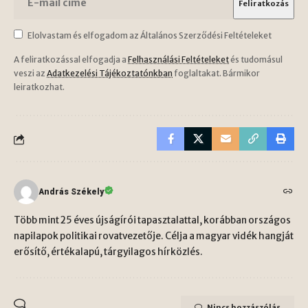
Elolvastam és elfogadom az Általános Szerződési Feltételeket
A feliratkozással elfogadja a
Felhasználási Feltételeket
és tudomásul
veszi az
Adatkezelési Tájékoztatónkban
foglaltakat. Bármikor
leiratkozhat.
András Székely
Több mint 25 éves újságírói tapasztalattal, korábban országos
napilapok politikai rovatvezetője. Célja a magyar vidék hangját
erősítő, értékalapú, tárgyilagos hírközlés.
Nincs hozzászólás