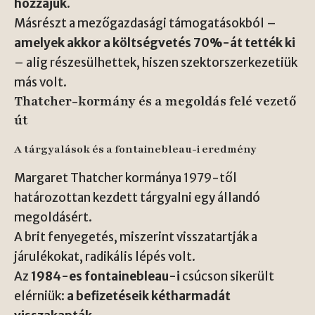
hozzájuk
.
Másrészt a mezőgazdasági támogatásokból –
amelyek akkor a költségvetés 70%-át tették ki
– alig részesülhettek, hiszen szektorszerkezetiük
más volt.
Thatcher-kormány és a megoldás felé vezető
út
A tárgyalások és a fontainebleau-i eredmény
Margaret Thatcher kormánya 1979-től
határozottan kezdett tárgyalni egy állandó
megoldásért.
A brit fenyegetés, miszerint visszatartják a
járulékokat, radikális lépés volt.
Az
1984-es fontainebleau-i
csúcson sikerült
elérniük:
a befizetéseik kétharmadát