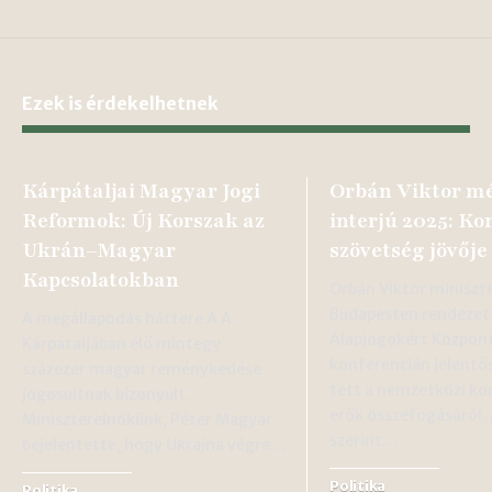
Ezek is érdekelhetnek
Kárpátaljai Magyar Jogi
Orbán Viktor m
Reformok: Új Korszak az
interjú 2025: Ko
Ukrán–Magyar
szövetség jövője
Kapcsolatokban
Orbán Viktor miniszt
Budapesten rendezet
A megállapodás háttere A A
Alapjogokért Közpon
Kárpátaljában élő mintegy
konferencián jelentős
százezer magyar reménykedése
tett a nemzetközi ko
jogosultnak bizonyult.
erők összefogásáról
Miniszterelnökünk, Péter Magyar
szerint…
bejelentette, hogy Ukrajna végre…
Politika
Politika