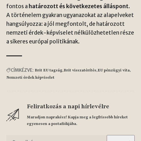
fontos a
határozott és következetes álláspont
.
A történelem gyakran ugyanazokat az alapelveket
hangsúlyozza: a jól megfontolt, de határozott
nemzeti érdek-képviselet nélkülözhetetlen része
a sikeres európai politikának.
CÍMKÉZVE:
Brit EU tagság
Brit visszatérítés
EU pénzügyi vita
Nemzeti érdek képviselet
Feliratkozás a napi hírlevélre
Maradjon naprakész! Kapja meg a legfrissebb híreket
egyenesen a postafiókjába.