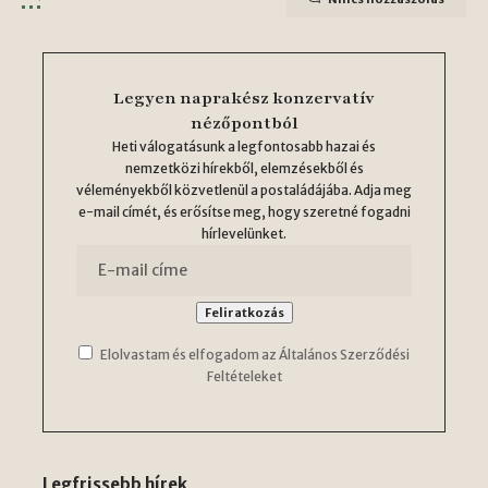
Legyen naprakész konzervatív
nézőpontból
Heti válogatásunk a legfontosabb hazai és
nemzetközi hírekből, elemzésekből és
véleményekből közvetlenül a postaládájába. Adja meg
e-mail címét, és erősítse meg, hogy szeretné fogadni
hírlevelünket.
Elolvastam és elfogadom az Általános Szerződési
Feltételeket
Legfrissebb hírek