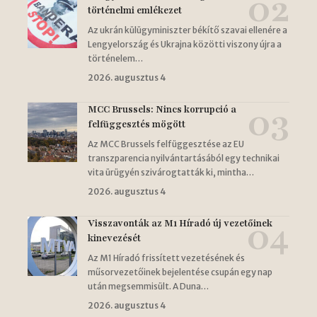
történelmi emlékezet
Az ukrán külügyminiszter békítő szavai ellenére a
Lengyelország és Ukrajna közötti viszony újra a
történelem…
2026. augusztus 4
MCC Brussels: Nincs korrupció a
felfüggesztés mögött
Az MCC Brussels felfüggesztése az EU
transzparencia nyilvántartásából egy technikai
vita ürügyén szivárogtatták ki, mintha…
2026. augusztus 4
Visszavonták az M1 Híradó új vezetőinek
kinevezését
Az M1 Híradó frissített vezetésének és
műsorvezetőinek bejelentése csupán egy nap
után megsemmisült. A Duna…
2026. augusztus 4