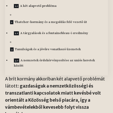
A két alapvető probléma
Thatcher-kormány és a megoldás felé vezető út
A tárgyalások és a fontainebleau-i eredmény
Tanulságok és a jövőre vonatkozó üzenetek
A nemzetek érdekérvényesítése az uniós keretek
között
A brit kormány akkoriban két alapvető problémát
látott:
gazdaságuk a nemzetközösségi és
transzatlanti kapcsolatok miatt kevésbé volt
orientált a Közösség belső piacára, így a
vámbevételekből kevesebb folyt vissza