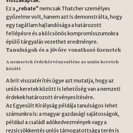
visszakapták
.
Ez a
„rebate”
nemcsak Thatcher személyes
győzelme volt, hanem azt is demonstrálta, hogy
egy tagállam hajlandósága a határozott
fellépésre és a kölcsönös kompromisszumokra
épülő tárgyalás vezethet eredményre.
Tanulságok és a jövőre vonatkozó üzenetek
A nemzetek érdekérvényesítése az uniós keretek
között
A brit visszatérítés ügye azt mutatja, hogy az
uniós keretek között is lehetőség van a nemzeti
érdekek határozott érvényesítésére.
Az Egyesült Királyság példája tanulságos lehet
számunkra is: a magyar gazdasági sajátosságok,
például a családi adókedvezmények vagy a
rezsicsökkentés uniós támogatottsága terén is