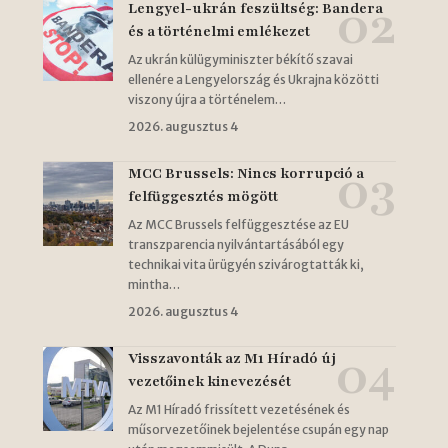
Lengyel-ukrán feszültség: Bandera
és a történelmi emlékezet
Az ukrán külügyminiszter békítő szavai
ellenére a Lengyelország és Ukrajna közötti
viszony újra a történelem…
2026. augusztus 4
MCC Brussels: Nincs korrupció a
felfüggesztés mögött
Az MCC Brussels felfüggesztése az EU
transzparencia nyilvántartásából egy
technikai vita ürügyén szivárogtatták ki,
mintha…
2026. augusztus 4
Visszavonták az M1 Híradó új
vezetőinek kinevezését
Az M1 Híradó frissített vezetésének és
műsorvezetőinek bejelentése csupán egy nap