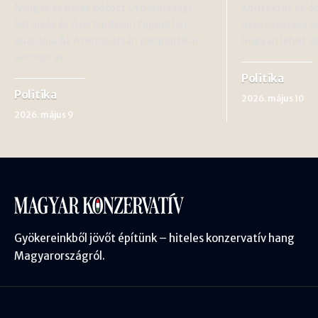
Nyugat és Kelet között Oroszországi
Kontextus és d
befolyás és Azerbajdzsán független
népszavazása eg
pozíciója Az Azerbajdzsán geopolitikai
hogyan lehet s
szerepe az…
Politika
Politika
2026. május 10
2026. május 9
Gyökereinkből jövőt építünk – hiteles konzervatív hang
Magyarországról.