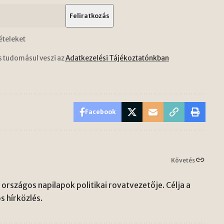
ételeket
s tudomásul veszi az
Adatkezelési Tájékoztatónkban
Facebook
Követés
országos napilapok politikai rovatvezetője. Célja a
s hírközlés.