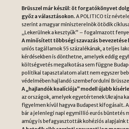
Brüsszel már készül: öt forgatókönyvet dolg
győz a választásokon.
A POLITICO tíz névtele
szerint a magyar miniszterelnök ötödik ciklus
„Lekerülnek a kesztyűk” – fogalmazott fenyeg
A minősített többségi szavazás bevezetése l
uniós tagállamok 55 százalékának, a teljes lak
kérdésekben is dönthetne, amelyek eddig egyh
költségvetés megalkotása sem függne Budape
politikai tapasztalatom alatt nem egyszer be
védelmében hajlandó szembefordulni Brüsszel
A „hajlandók koalíciója” modell újabb kísé
az országok, amelyek egyetértenek Ukrajna ka
figyelmen kívül hagyva Budapest kifogásait. A
bár a jelenlegi napi egymillió eurós büntetés 
amúgy is befagyasztották kohéziós alapjaink 