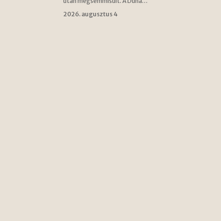
után megsemmisült. A Duna…
2026. augusztus 4