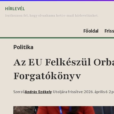
HÍRLEVÉL
Iratkozzon fel, hogy olvashassa heti e-mail hírlevelünket.
Főoldal
Fris
Politika
Az EU Felkészül Orb
Forgatókönyv
Szerző
Utoljára frissítve: 2026. április 6
2 
András Székely