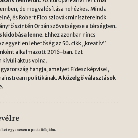
ása is felmerült.
Az Európai Parlament már
szemben, de megvalósítása nehézkes. Mind a
né, és Robert Fico szlovák miniszterelnök
ányfő szintén Orbán szövetségese a térségben.
 kidobása lenne.
Ehhez azonban nincs
 egyetlen lehetőség az 50. cikk „kreatív”
önként alkalmazott 2016-ban. Ezt
kívüli aktus volna.
agyarország hangja, amelyet Fidesz képvisel,
 mainstream politikának.
A közelgő választások
e.
evélre
eket egyenesen a postafiókjába.