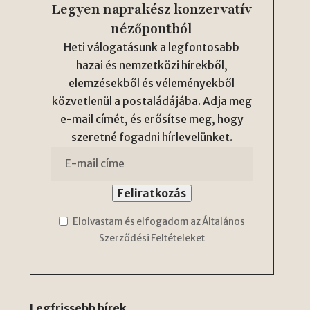
Legyen naprakész konzervatív
nézőpontból
Heti válogatásunk a legfontosabb
hazai és nemzetközi hírekből,
elemzésekből és véleményekből
közvetlenül a postaládájába. Adja meg
e-mail címét, és erősítse meg, hogy
szeretné fogadni hírlevelünket.
Elolvastam és elfogadom az Általános
Szerződési Feltételeket
Legfrissebb hírek