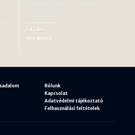
kihívásokra. Dezső Tamás legújabb
upán a
kötetének vitája…
sát
…
Politika
2026. április 6
rsadalom
Rólunk
Kapcsolat
Adatvédelmi tájékoztató
Felhasználási feltételek