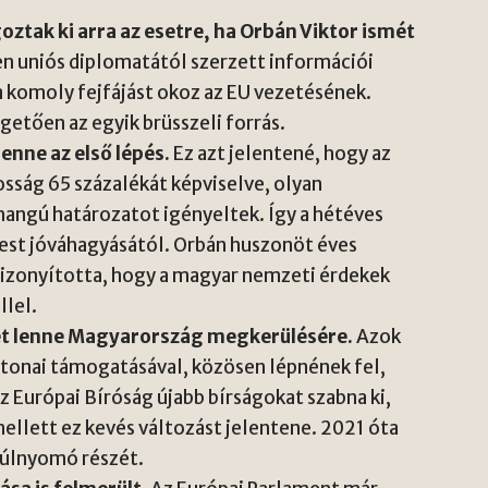
oztak ki arra az esetre, ha Orbán Viktor ismét
n uniós diplomatától szerzett információi
a komoly fejfájást okoz az EU vezetésének.
etően az egyik brüsszeli forrás.
enne az első lépés.
Ez azt jelentené, hogy az
osság 65 százalékát képviselve, olyan
angú határozatot igényeltek. Így a hétéves
st jóváhagyásától. Orbán huszonöt éves
bizonyította, hogy a magyar nemzeti érdekek
lel.
rlet lenne Magyarország megkerülésére.
Azok
tonai támogatásával, közösen lépnének fel,
z Európai Bíróság újabb bírságokat szabna ki,
mellett ez kevés változást jelentene. 2021 óta
túlnyomó részét.