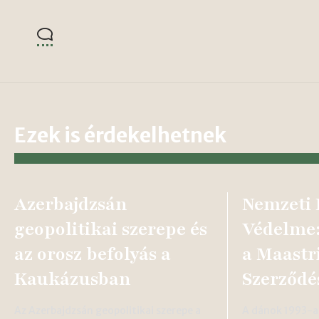
Ezek is érdekelhetnek
Azerbajdzsán
Nemzeti
geopolitikai szerepe és
Védelme:
az orosz befolyás a
a Maastr
Kaukázusban
Szerződé
Az Azerbajdzsán geopolitikai szerepe a
A dánok 1993-a