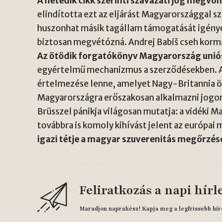
A hetedik cikk szerinti szavazati jog megvon
elindította ezt az eljárást Magyarországgal 
huszonhat másik tagállam támogatását igényel
biztosan megvétózná. Andrej Babiš cseh korm
Az ötödik forgatókönyv Magyarország uniós
egyértelmű mechanizmus a szerződésekben. Az
értelmezése lenne, amelyet Nagy-Britannia 
Magyarországra erőszakosan alkalmazni jogon 
Brüsszel pánikja világosan mutatja: a vidéki M
továbbra is komoly kihívást jelent az európai
igazi tétje a magyar szuverenitás megőrzés
Feliratkozás a napi hírl
Maradjon naprakész! Kapja meg a legfrissebb hír