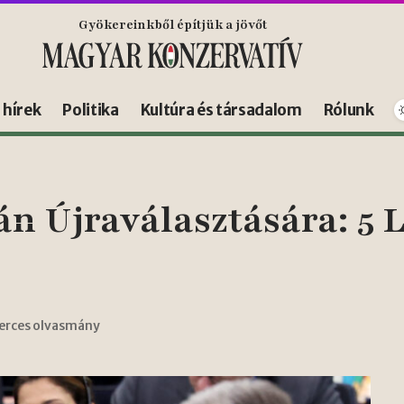
Gyökereinkből építjük a jövőt
s hírek
Politika
Kultúra és társadalom
Rólunk
án Újraválasztására: 5 
perces olvasmány