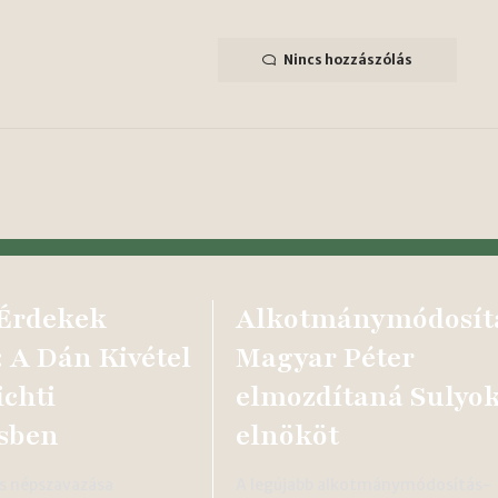
Nincs hozzászólás
 Érdekek
Alkotmánymódosít
 A Dán Kivétel
Magyar Péter
ichti
elmozdítaná Sulyo
sben
elnököt
s népszavazása
A legújabb alkotmánymódosítás-