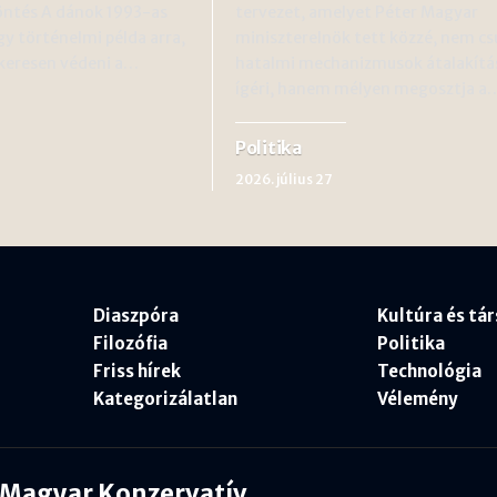
öntés A dánok 1993-as
tervezet, amelyet Péter Magyar
y történelmi példa arra,
miniszterelnök tett közzé, nem cs
ikeresen védeni a…
hatalmi mechanizmusok átalakítá
ígéri, hanem mélyen megosztja a
Politika
2026. július 27
Diaszpóra
Kultúra és tá
Filozófia
Politika
Friss hírek
Technológia
Kategorizálatlan
Vélemény
Magyar Konzervatív