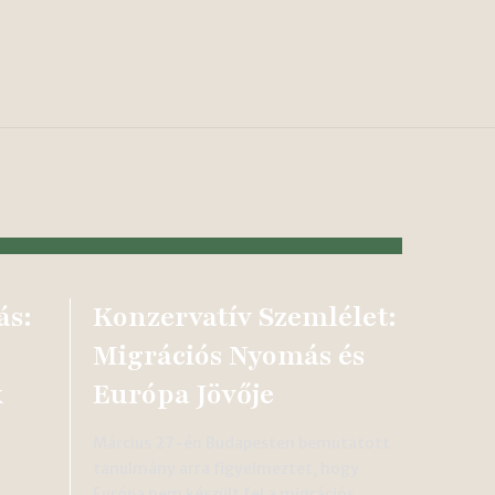
ás:
Konzervatív Szemlélet:
Migrációs Nyomás és
k
Európa Jövője
Március 27-én Budapesten bemutatott
tanulmány arra figyelmeztet, hogy
Európa nem készült fel a migrációs