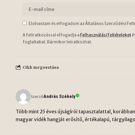
Elolvastam és elfogadom az Általános Szerződési Felt
A feliratkozással elfogadja a
Felhasználási Feltételeket
é
foglaltakat. Bármikor leiratkozhat.
Cikk megosztása
András Székely
Szerző
Több mint 25 éves újságírói tapasztalattal, korábban 
magyar vidék hangját erősítő, értékalapú, tárgyilago