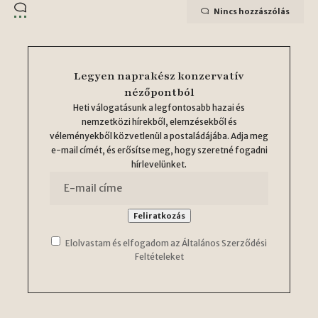
Nincs hozzászólás
Legyen naprakész konzervatív
nézőpontból
Heti válogatásunk a legfontosabb hazai és
nemzetközi hírekből, elemzésekből és
véleményekből közvetlenül a postaládájába. Adja meg
e-mail címét, és erősítse meg, hogy szeretné fogadni
hírlevelünket.
Elolvastam és elfogadom az Általános Szerződési
Feltételeket