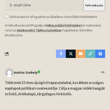
Elolvastam és elfogadom az Általános Szerződési Feltételeket
A feliratkozással elfogadja a
Felhasználási Feltételeket
és tudomásul
veszi az
Adatkezelési Tájékoztatónkban
foglaltakat. Bármikor
leiratkozhat.
András Székely
Több mint 25 éves újságírói tapasztalattal, korábban országos
napilapok politikai rovatvezetője. Célja a magyar vidék hangját
erősítő, értékalapú, tárgyilagos hírközlés.