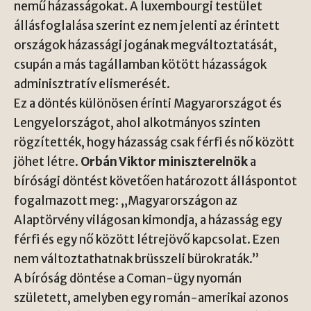
nemű házasságokat. A luxembourgi testület
állásfoglalása szerint ez nem jelenti az érintett
országok házassági jogának megváltoztatását,
csupán a más tagállamban kötött házasságok
adminisztratív elismerését.
Ez a döntés különösen érinti Magyarországot és
Lengyelországot, ahol alkotmányos szinten
rögzítették, hogy házasság csak férfi és nő között
jöhet létre.
Orbán Viktor miniszterelnök
a
bírósági döntést követően határozott álláspontot
fogalmazott meg: „Magyarországon az
Alaptörvény világosan kimondja, a házasság egy
férfi és egy nő között létrejövő kapcsolat. Ezen
nem változtathatnak brüsszeli bürokraták.”
A bíróság döntése a Coman-ügy nyomán
született, amelyben egy román-amerikai azonos