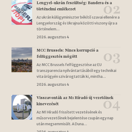
Lengyel-ukrán feszültség: Bandera és a
történelmi emlékezet
Az ukrán külügyminiszter békítő szavai ellenére a
Lengyelország és Ukrajna közötti viszony újra a
történelem…
2026. augusztus 4
MCC Brussels: Nincs korrupció a
felfüggesztés mögött
Az MCC Brussels felfüggesztése az EU
transzparencia nyilvántartásából egy technikai
vita ürügyén szivárogtatták ki, mintha…
2026. augusztus 4
Visszavonták az M1 Híradó új vezetőinek
kinevezését
Az M1 Híradó frissített vezetésének és
műsorvezetőinek bejelentése csupán egy nap
után megsemmisült. A Duna…
2026. augusztus 4