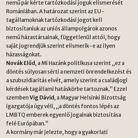
nemű pár kérte tartózkodási joguk elismerését
Romániában. A határozat szerint az EU-
tagállamoknak tartózkodási jogot kell
biztosítaniuk az uniós állampolgárok azonos
nemű házastársainak, függetlenül attól, hogy
saját jogrendjük szerint elismerik-e az ilyen
házasságokat.
Novák Előd
, a Mi Hazánk politikusa szerint „ez a
döntés súlyosan sérti a nemzeti önrendelkezést és
a szubszidiaritás elvét, amely szerint a családjogi
kérdések tagállami hatáskörbe tartoznak.” Ezzel
szemben
Vig Dávid
, a Magyar Helsinki Bizottság
igazgatója úgy véli, „a döntés fontos lépés az
LMBTQ emberek egyenlő jogainak biztosítása
felé Európában.”
A kormány már jelezte, hogy a gyakorlati