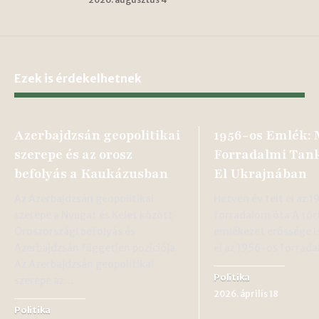
Ezek is érdekelhetnek
Azerbajdzsán geopolitikai
1956-os Emlék:
szerepe és az orosz
Forradalmi Tank
befolyás a Kaukázusban
El Ukrajnában
Az Azerbajdzsán geopolitikai
Hetven év telt el az 
szerepe a Nyugat és Kelet között
forradalom óta A tör
Oroszországi befolyás és
emlékezet erőssége H
Azerbajdzsán független pozíciója
el az 1956-os forrad
Az Azerbajdzsán geopolitikai
Politika
szerepe az…
2026. április 18
Politika