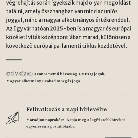
végrehajtás során igyekszik majd olyan megoldást
találni, amely összhangban van mind az uniós
joggal, mind a magyar alkotmányos értékrenddel.
Az ügy várhatóan
2025-ben
is a magyar és európai
közéleti viták középpontjában marad, különösen a
következő európai parlamenti ciklus kezdetével.
CÍMKÉZVE:
Azonos nemű házasság
LMBTQ jogok
Magyar alkotmány
Szabad mozgás joga
Feliratkozás a napi hírlevélre
Maradjon naprakész! Kapja meg a legfrissebb híreket
egyenesen a postafiókjába.