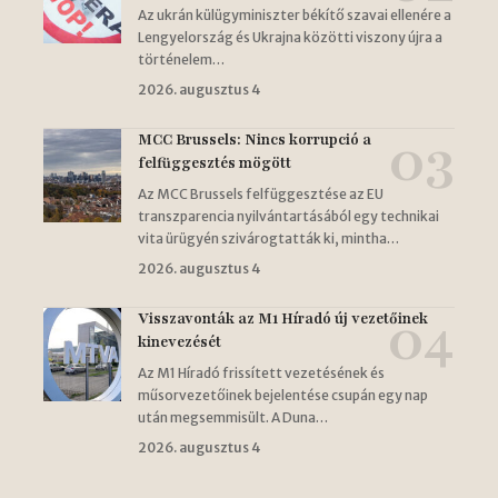
Az ukrán külügyminiszter békítő szavai ellenére a
Lengyelország és Ukrajna közötti viszony újra a
történelem…
2026. augusztus 4
MCC Brussels: Nincs korrupció a
felfüggesztés mögött
Az MCC Brussels felfüggesztése az EU
transzparencia nyilvántartásából egy technikai
vita ürügyén szivárogtatták ki, mintha…
2026. augusztus 4
Visszavonták az M1 Híradó új vezetőinek
kinevezését
Az M1 Híradó frissített vezetésének és
műsorvezetőinek bejelentése csupán egy nap
után megsemmisült. A Duna…
2026. augusztus 4