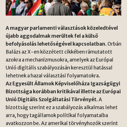
A magyar parlamenti választások közeledtével
újabb aggodalmak merültek fel a külső
befolyásolás lehetőségével kapcsolatban.
Orbán
Balázs az X-en közzétett cikkében rámutatott
azokra a mechanizmusokra, amelyek az Európai
Unió digitális szabályozásán keresztül hatással
lehetnek a hazai választási folyamatokra.
Az Egyesült Államok Képviselőháza Igazságügyi
Bizottsága korábban kritikával illette az Európai
Unió Digitális Szolgáltatási Törvényét.
A
bizottság szerint ez a szabályozás alkalmas lehet
arra, hogy tagállamok politikai folyamataiba
avatkozzon be. Az amerikai törvényhozók szerint