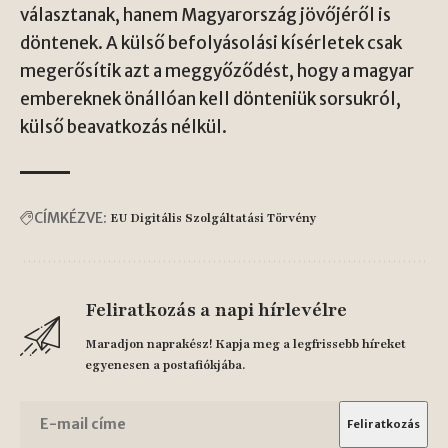
választanak, hanem Magyarország jövőjéről is
döntenek. A külső befolyásolási kísérletek csak
megerősítik azt a meggyőződést, hogy a magyar
embereknek önállóan kell dönteniük sorsukról,
külső beavatkozás nélkül.
CÍMKÉZVE:
EU Digitális Szolgáltatási Törvény
Feliratkozás a napi hírlevélre
Maradjon naprakész! Kapja meg a legfrissebb híreket
egyenesen a postafiókjába.