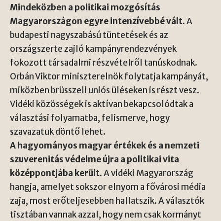
Mindeközben a politikai mozgósítás
Magyarországon egyre intenzívebbé vált.
A
budapesti nagyszabású tüntetések és az
országszerte zajló kampányrendezvények
fokozott társadalmi részvételről tanúskodnak.
Orbán Viktor miniszterelnök folytatja kampányát,
miközben brüsszeli uniós üléseken is részt vesz.
Vidéki közösségek is aktívan bekapcsolódtak a
választási folyamatba, felismerve, hogy
szavazatuk döntő lehet.
A hagyományos magyar értékek és a nemzeti
szuverenitás védelme újra a politikai vita
középpontjába került.
A vidéki Magyarország
hangja, amelyet sokszor elnyom a fővárosi média
zaja, most erőteljesebben hallatszik. A választók
tisztában vannak azzal, hogy nem csak kormányt