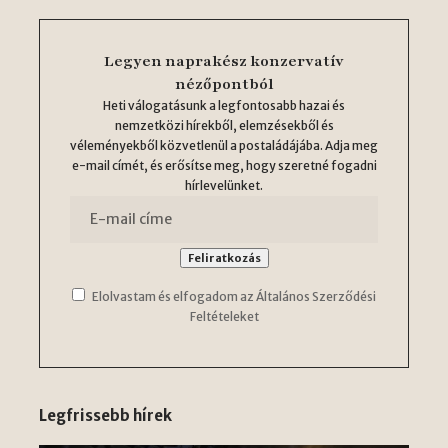
Legyen naprakész konzervatív
nézőpontból
Heti válogatásunk a legfontosabb hazai és
nemzetközi hírekből, elemzésekből és
véleményekből közvetlenül a postaládájába. Adja meg
e-mail címét, és erősítse meg, hogy szeretné fogadni
hírlevelünket.
Elolvastam és elfogadom az Általános Szerződési
Feltételeket
Legfrissebb hírek