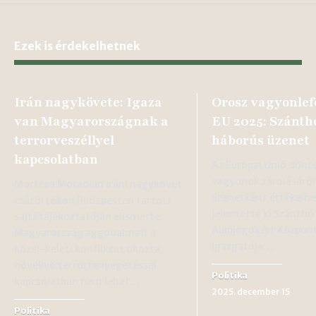
Ezek is érdekelhetnek
Irán nagykövete: Igaza
Orosz vagyonlef
van Magyarországnak a
EU 2025: Szánthó
terrorveszéllyel
háborús üzenet
kapcsolatban
Az Európai Unió dönté
vagyonok zárolásáról
Morteza Moradian iráni nagykövet
üzenetként értékelhe
csütörtökön Budapesten tartott
jelentette ki Szánthó 
sajtótájékoztatóján elismerte:
Alapjogokért Közpon
Magyarország aggodalmait a
igazgatója…
közel-keleti konfliktus okozta
növekvő terrorfenyegetéssel
Politika
kapcsolatban nem lehet…
2025. december 15
Politika