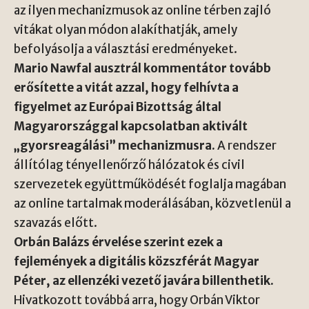
az ilyen mechanizmusok az online térben zajló
vitákat olyan módon alakíthatják, amely
befolyásolja a választási eredményeket.
Mario Nawfal ausztrál kommentátor tovább
erősítette a vitát azzal, hogy felhívta a
figyelmet az Európai Bizottság által
Magyarországgal kapcsolatban aktivált
„gyorsreagálási” mechanizmusra.
A rendszer
állítólag tényellenőrző hálózatok és civil
szervezetek együttműködését foglalja magában
az online tartalmak moderálásában, közvetlenül a
szavazás előtt.
Orbán Balázs érvelése szerint ezek a
fejlemények a digitális közszférát Magyar
Péter, az ellenzéki vezető javára billenthetik.
Hivatkozott továbbá arra, hogy Orbán Viktor