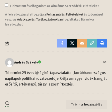
Elolvastam és elfogadom az Általános Szerződési Feltételeket
A feliratkozással elfogadja a
Felhasználási Feltételeket
és tudomásul
veszi az
Adatkezelési Tájékoztatónkban
foglaltakat. Bármikor
leiratkozhat.
András Székely
Több mint 25 éves újságírói tapasztalattal, korábban országos
napilapok politikai rovatvezetője. Célja a magyar vidék hangját
erősítő, értékalapú, tárgyilagos hírközlés.
Nincs hozzászólás