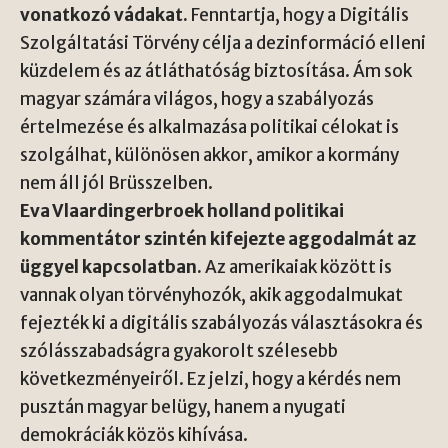
vonatkozó vádakat.
Fenntartja, hogy a Digitális
Szolgáltatási Törvény célja a dezinformáció elleni
küzdelem és az átláthatóság biztosítása. Ám sok
magyar számára világos, hogy a szabályozás
értelmezése és alkalmazása politikai célokat is
szolgálhat, különösen akkor, amikor a kormány
nem áll jól Brüsszelben.
Eva Vlaardingerbroek holland politikai
kommentátor szintén kifejezte aggodalmát az
üggyel kapcsolatban.
Az amerikaiak között is
vannak olyan törvényhozók, akik aggodalmukat
fejezték ki a digitális szabályozás választásokra és
szólásszabadságra gyakorolt szélesebb
következményeiről. Ez jelzi, hogy a kérdés nem
pusztán magyar belügy, hanem a nyugati
demokráciák közös kihívása.