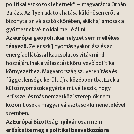
politikai eszközök lehetnek” – magyarázta Orbán
Balázs. Az ilyen adatok hatása különösen erős a
bizonytalan választók körében, akik hajlamosak a
győztesnek vélt oldal mellé állni.
Az európai geopolitikai helyzet sem mellékes
tényező.
Zelenszkij nyomásgyakorlása és az
energiaellátással kapcsolatos viták mind
hozzájárulnak a választást körülvevő politikai
környezethez. Magyarország szuverenitása és
függetlensége került újra középpontba. Ezek a
külső nyomások egyértelművé teszik, hogy
Brüsszel és más nemzetközi szereplők nem
közömbösek a magyar választások kimenetelével
szemben.
Az Európai Bizottság nyilvánosan nem
erősítette meg a politikai beavatkozásra