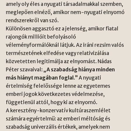
amely oly éles a nyugati társadalmakkal szemben,
meglepően elnéző, amikor nem-nyugati elnyomó
rendszerekről van szó.
Különösen aggasztó ez a jelenség, amikor fiatal
rajongók millióit befolyásoló
véleményformálóknál látjuk. Az iráni rezsim valós
természetének elfedése vagy relativizálása
közvetetten legitimálja az elnyomást. Nádas
Péter szavaival:
„A szabadság hiánya minden
más hiányt magában foglal.”
A nyugati
értelmiség felelőssége lenne az egyetemes
emberi jogok következetes védelmezése,
függetlenül attól, hogy ki az elnyomó.
A keresztény-konzervatív kultúraszemlélet
számára egyértelmű: az emberi méltóság és
szabadság univerzális értékek, amelyek nem