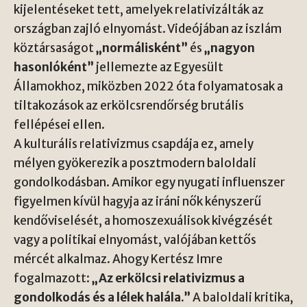
kijelentéseket tett, amelyek relativizálták az
országban zajló elnyomást. Videójában az iszlám
köztársaságot
„normálisként”
és
„nagyon
hasonlóként”
jellemezte az Egyesült
Államokhoz, miközben 2022 óta folyamatosak a
tiltakozások az erkölcsrendőrség brutális
fellépései ellen.
A kulturális relativizmus csapdája ez, amely
mélyen gyökerezik a posztmodern baloldali
gondolkodásban. Amikor egy nyugati influenszer
figyelmen kívül hagyja az iráni nők kényszerű
kendőviselését, a homoszexuálisok kivégzését
vagy a politikai elnyomást, valójában kettős
mércét alkalmaz. Ahogy Kertész Imre
fogalmazott:
„Az erkölcsi relativizmus a
gondolkodás és a lélek halála.”
A baloldali kritika,