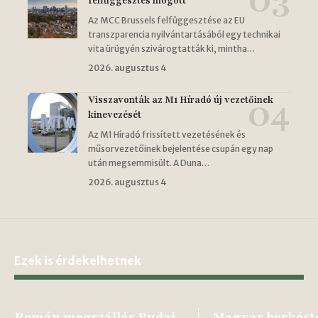
felfüggesztés mögött
Az MCC Brussels felfüggesztése az EU
transzparencia nyilvántartásából egy technikai
vita ürügyén szivárogtatták ki, mintha…
2026. augusztus 4
Visszavonták az M1 Híradó új vezetőinek
kinevezését
Az M1 Híradó frissített vezetésének és
műsorvezetőinek bejelentése csupán egy nap
után megsemmisült. A Duna…
2026. augusztus 4
Ezek is érdekelhetnek
Román megszállás Budai
Magyar borkóst