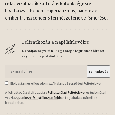
relativizálhatók kulturális különbségekre
hivatkozva. Ez nem imperializmus, hanem az
ember transzcendens természetének elismerése.
Feliratkozás a napi hírlevélre
Maradjon naprakész! Kapja meg a legfrissebb híreket
egyenesen a postafiókjába.
Elolvastam és elfogadom az Általános Szerződési Feltételeket
A feliratkozással elfogadja a
Felhasználási Feltételeket
és tudomásul
veszi az
Adatkezelési Tájékoztatónkban
foglaltakat. Bármikor
leiratkozhat.