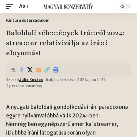
Aa
Kultúra és társadalom
Baloldali vélemények Iránról 2024:
streamer relativizálja az iráni
elnyomást
Szerző
Utoljára frissítve: 2026. január 21
Júlia Kovács
2 perces olvasmány
A nyugati baloldali gondolkodás iráni paradoxona
egyre nyilvánvalóbbá válik 2024-ben.
Nemrégiben egy népszerű amerikai streamer,
iDubbbz iráni látogatása során olyan