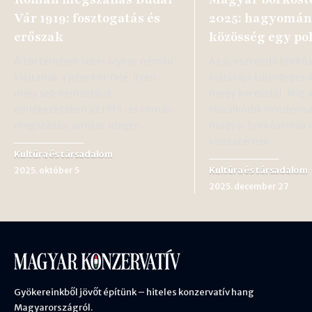
Vár 1919: fosztogatás és
2025: hagyomán
erőszak
közösség egy p
A történelem sebei olykor némán
Az új esztendő borkós
kiáltanak a jelenkor felé. Ilyen
kultúrája különleges 
mély seb nemzetünk
megy keresztül. Míg 
emlékezetében az 1919-es román
eluralkodik mindenna
megszállás, amikor idegen…
magyar borkóstolók 
visszatérnek…
Kultúra és társadalom
Kultúra és társadalom
2025. október 5
2025. december 27
Gyökereinkből jövőt építünk – hiteles konzervatív hang
Magyarországról.