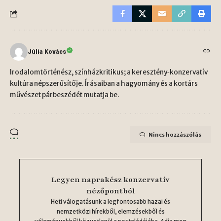
Júlia Kovács
Irodalomtörténész, színházkritikus; a keresztény‑konzervatív
kultúra népszerűsítője. Írásaiban a hagyomány és a kortárs
művészet párbeszédét mutatja be.
Nincs hozzászólás
Legyen naprakész konzervatív
nézőpontból
Heti válogatásunk a legfontosabb hazai és
nemzetközi hírekből, elemzésekből és