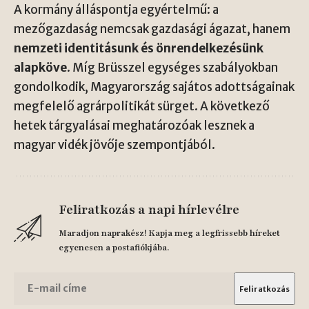
A kormány álláspontja egyértelmű: a
mezőgazdaság nemcsak gazdasági ágazat, hanem
nemzeti identitásunk és önrendelkezésünk
alapköve
. Míg Brüsszel egységes szabályokban
gondolkodik, Magyarország sajátos adottságainak
megfelelő agrárpolitikát sürget. A következő
hetek tárgyalásai meghatározóak lesznek a
magyar vidék jövője szempontjából.
Feliratkozás a napi hírlevélre
Maradjon naprakész! Kapja meg a legfrissebb híreket
egyenesen a postafiókjába.