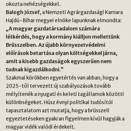
okozta nehézségekkel.
Balogh József
, a Nemzeti Agrárgazdasági Kamara
Hajdú-Bihar megyei elnöke lapunknak elmondta:
„A magyar gazdatársadalom számára
létkérdés, hogy a kormány kiálljon mellettünk
Brüsszelben. Az újabb környezetvédelmi
előírások betartása olyan költségekkel járna,
amit a kisebb gazdaságok egyszerűen nem
tudnak kigazdálkodni.”
Szakmai körökben egyetértés van abban, hogy a
2025-től tervezett új szabályozások tovább
mélyítenék a nyugati és keleti tagállamok közötti
különbségeket. Húsz évnyi politikai tudósítói
tapasztalatom azt mutatja, hogy a brüsszeli
egyeztetéseken gyakran figyelmen kívül hagyják a
magyar vidék valódi érdekeit.