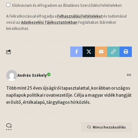
Elolvastam és elfogadom az Általános Szerződési Feltételeket
A feliratkozással elfogadja a
Felhasználási Feltételeket
és tudomásul
veszi az
Adatkezelési Tájékoztatónkban
foglaltakat. Bármikor
leiratkozhat.
András Székely
Több mint 25 éves újságírói tapasztalattal, korábban országos
napilapok politikai rovatvezetője. Célja a magyar vidék hangját
erősítő, értékalapú, tárgyilagos hírközlés.
Nincs hozzászólás