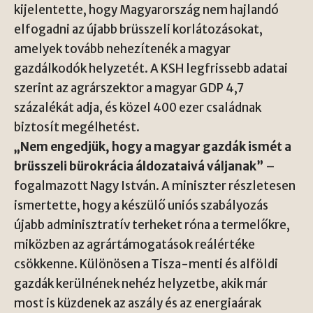
kijelentette, hogy Magyarország nem hajlandó
elfogadni az újabb brüsszeli korlátozásokat,
amelyek tovább nehezítenék a magyar
gazdálkodók helyzetét. A KSH legfrissebb adatai
szerint az agrárszektor a magyar GDP 4,7
százalékát adja, és közel 400 ezer családnak
biztosít megélhetést.
„Nem engedjük, hogy a magyar gazdák ismét a
brüsszeli bürokrácia áldozataivá váljanak”
–
fogalmazott Nagy István. A miniszter részletesen
ismertette, hogy a készülő uniós szabályozás
újabb adminisztratív terheket róna a termelőkre,
miközben az agrártámogatások reálértéke
csökkenne. Különösen a Tisza-menti és alföldi
gazdák kerülnének nehéz helyzetbe, akik már
most is küzdenek az aszály és az energiaárak