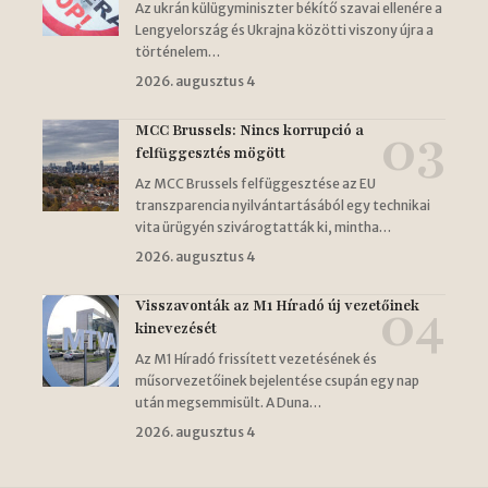
Az ukrán külügyminiszter békítő szavai ellenére a
Lengyelország és Ukrajna közötti viszony újra a
történelem…
2026. augusztus 4
MCC Brussels: Nincs korrupció a
felfüggesztés mögött
Az MCC Brussels felfüggesztése az EU
transzparencia nyilvántartásából egy technikai
vita ürügyén szivárogtatták ki, mintha…
2026. augusztus 4
Visszavonták az M1 Híradó új vezetőinek
kinevezését
Az M1 Híradó frissített vezetésének és
műsorvezetőinek bejelentése csupán egy nap
után megsemmisült. A Duna…
2026. augusztus 4