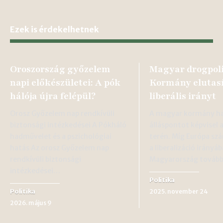
Ezek is érdekelhetnek
Oroszország győzelem
Magyar drogpoli
napi előkészületei: A pók
Kormány elutasí
hálója újra felépül?
liberális irányt
Orosz Győzelem nap rendkívüli
A magyar kormány h
biztonsági intézkedései A Pókháló
álláspontot képvisel 
hadművelet és a pszichológiai
terén. Míg Európa sz
hatás Az orosz Győzelem nap
a liberalizáció irányá
rendkívüli biztonsági
Magyarország tovább
intézkedései…
Politika
Politika
2025. november 24
2026. május 9