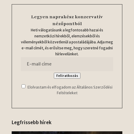
Legyen naprakész konzervatív
nézőpontból
Heti válogatásunk a legfontosabb hazai és
nemzetközi hírekből, elemzésekből és
véleményekből közvetlenül a postaládájába. Adja meg
e-mail címét, és erősítse meg, hogy szeretné fogadni
hírlevelünket.
Elolvastam és elfogadom az Általános Szerződési
Feltételeket
Legfrissebb hírek