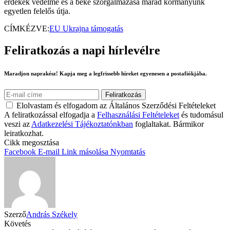
érdekek védelme és a béke szorgalmazása marad kormányunk
egyetlen felelős útja.
CÍMKÉZVE:
EU Ukrajna támogatás
Feliratkozás a napi hírlevélre
Maradjon naprakész! Kapja meg a legfrissebb híreket egyenesen a postafiókjába.
Elolvastam és elfogadom az Általános Szerződési Feltételeket
A feliratkozással elfogadja a
Felhasználási Feltételeket
és tudomásul
veszi az
Adatkezelési Tájékoztatónkban
foglaltakat. Bármikor
leiratkozhat.
Cikk megosztása
Facebook
E-mail
Link másolása
Nyomtatás
Szerző
András Székely
Követés