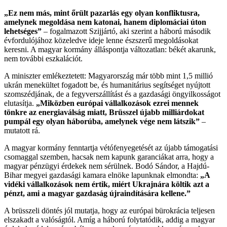
„Ez nem más, mint őrült pazarlás egy olyan konfliktusra,
amelynek megoldása nem katonai, hanem diplomáciai úton
lehetséges”
– fogalmazott Szijjártó, aki szerint a háború második
évfordulójához közeledve ideje lenne észszerű megoldásokat
keresni. A magyar kormány álláspontja változatlan: békét akarunk,
nem további eszkalációt.
A miniszter emlékeztetett: Magyarország már több mint 1,5 millió
ukrán menekültet fogadott be, és humanitárius segítséget nyújtott
szomszédjának, de a fegyverszállítást és a gazdasági öngyilkosságot
elutasítja.
„Miközben európai vállalkozások ezrei mennek
tönkre az energiaválság miatt, Brüsszel újabb milliárdokat
pumpál egy olyan háborúba, amelynek vége nem látszik”
–
mutatott rá.
A magyar kormány fenntartja vétófenyegetését az újabb támogatási
csomaggal szemben, hacsak nem kapunk garanciákat arra, hogy a
magyar pénzügyi érdekek nem sérülnek. Bodó Sándor, a Hajdú-
Bihar megyei gazdasági kamara elnöke lapunknak elmondta:
„A
vidéki vállalkozások nem értik, miért Ukrajnára költik azt a
pénzt, ami a magyar gazdaság újraindítására kellene.”
A brüsszeli döntés jól mutatja, hogy az európai bürokrácia teljesen
elszakadt a valóságtól. Amíg a háború folytatódik, addig a magyar