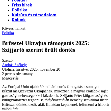
Friss hírek
Politika
Kultúra és társadalom
Rólunk
Kövess minket
Politika
Brüsszel Ukrajna támogatás 2025:
Szijjártó szerint őrült döntés
Szerző
András Székely
Utoljára frissítve: 2025. november 20
2 perces olvasmány
Megosztás
Az Európai Unió újabb 50 milliárd eurós támogatási csomagot
készül megszavazni Ukrajnának, miközben a magyar családok saját
gazdasági nehézségeikkel küzdenek. Szijjártó Péter külgazdasági és
külügyminiszter tegnapi sajtótájékoztatóján kemény szavakkal illette
Brüsszel döntéshozóit, akik láthatóan képtelenek felismerni a háború
valódi árát.