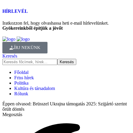
HÍRLEVÉL
Iratkozzon fel, hogy olvashassa heti e-mail hírlevelünket.
Gyökereinkből építjük a jövőt
ÍRJ NEKÜNK
Keresés
Főoldal
Friss hírek
Politika
Kultúra és társadalom
Rólunk
Éppen olvasod:
Brüsszel Ukrajna támogatás 2025: Szijjártó szerint
őrült döntés
Megosztás