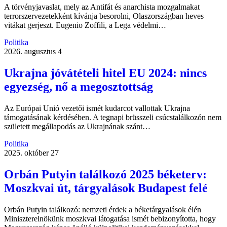
A törvényjavaslat, mely az Antifát és anarchista mozgalmakat
terrorszervezetekként kívánja besorolni, Olaszországban heves
vitákat gerjeszt. Eugenio Zoffili, a Lega védelmi…
Politika
2026. augusztus 4
Ukrajna jóvátételi hitel EU 2024: nincs
egyezség, nő a megosztottság
Az Európai Unió vezetői ismét kudarcot vallottak Ukrajna
támogatásának kérdésében. A tegnapi brüsszeli csúcstalálkozón nem
született megállapodás az Ukrajnának szánt…
Politika
2025. október 27
Orbán Putyin találkozó 2025 béketerv:
Moszkvai út, tárgyalások Budapest felé
Orbán Putyin találkozó: nemzeti érdek a béketárgyalások élén
Miniszterelnökünk moszkvai látogatása ismét bebizonyította, hogy