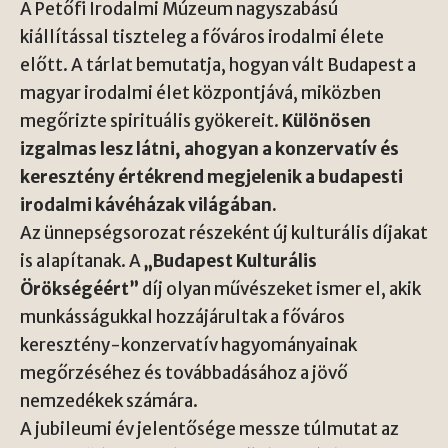
A Petőfi Irodalmi Múzeum nagyszabású
kiállítással tiszteleg a főváros irodalmi élete
előtt. A tárlat bemutatja, hogyan vált Budapest a
magyar irodalmi élet központjává, miközben
megőrizte spirituális gyökereit.
Különösen
izgalmas lesz látni, ahogyan a konzervatív és
keresztény értékrend megjelenik a budapesti
irodalmi kávéházak világában.
Az ünnepségsorozat részeként új kulturális díjakat
is alapítanak. A
„Budapest Kulturális
Örökségéért”
díj olyan művészeket ismer el, akik
munkásságukkal hozzájárultak a főváros
keresztény-konzervatív hagyományainak
megőrzéséhez és továbbadásához a jövő
nemzedékek számára.
A jubileumi év jelentősége messze túlmutat az