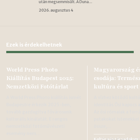
után megsemmisült. A Duna…
2026. augusztus 4
Ezek is érdekelhetnek
World Press Photo
Magyarország és
Kiállítás Budapest 2025:
csodája: Termész
Nemzetközi Fotótárlat
kultúra és sport
A World Press Photo kiállítás ismét
A vízhez kötődő kultú
Budapestre érkezik 2025-ben,
identitás Ősi kapocs 
tovább gazdagítva fővárosunk
Az ősi rómaiak a forr
kulturális kínálatát. E rangos
patakokat istenekkel
nemzetközi fotóművészeti
össze,…
esemény nem…
Kultúra és társadalom