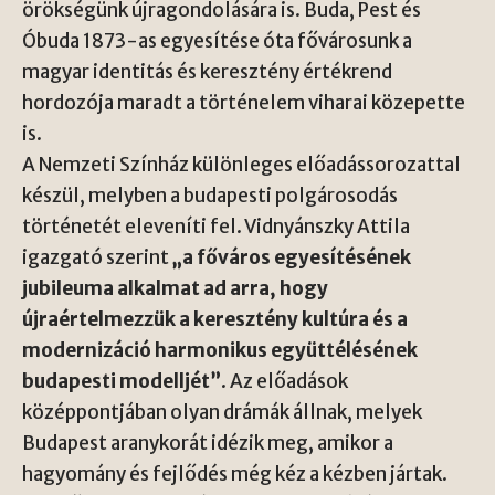
örökségünk újragondolására is. Buda, Pest és
Óbuda 1873-as egyesítése óta fővárosunk a
magyar identitás és keresztény értékrend
hordozója maradt a történelem viharai közepette
is.
A Nemzeti Színház különleges előadássorozattal
készül, melyben a budapesti polgárosodás
történetét eleveníti fel. Vidnyánszky Attila
igazgató szerint
„a főváros egyesítésének
jubileuma alkalmat ad arra, hogy
újraértelmezzük a keresztény kultúra és a
modernizáció harmonikus együttélésének
budapesti modelljét”
. Az előadások
középpontjában olyan drámák állnak, melyek
Budapest aranykorát idézik meg, amikor a
hagyomány és fejlődés még kéz a kézben jártak.