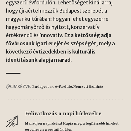
egyszerű évfordulón. Lehetőséget kínál arra,
hogy újraértelmezzük Budapest szerepét a
magyar kultúrában: hogyan lehet egyszerre
hagyományőrző és nyitott, konzervatív
értékrendű és innovatív.
Ez a kettősség adja
fővárosunk igazi erejét és szépségét, mely a
következő évtizedekben is kulturális
identitásunk alapja marad.
CÍMKÉZVE:
Budapest 75. évforduló
Nemzeti Színház
Feliratkozás a napi hírlevélre
Maradjon naprakész! Kapja meg a legfrissebb híreket
egyenesen a postafiókjába.