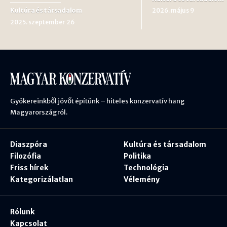
Kultúra és társadalom
2026. május 9
2025. szeptember 26
Gyökereinkből jövőt építünk – hiteles konzervatív hang
Magyarországról.
Diaszpóra
Kultúra és társadalom
Filozófia
Politika
Friss hírek
Technológia
Kategorizálatlan
Vélemény
Rólunk
Kapcsolat