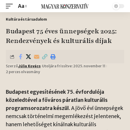
Aa
Kultúra és társadalom
Budapest 75 éves ünnepségek 2025:
Rendezvények és kulturális díjak
Szerző
Utoljára frissítve: 2025. november 11
Júlia Kovács
2 perces olvasmány
Budapest egyesítésének 75. évfordulója
közeledtével a főváros páratlan kulturális
programsorozatra készül.
A jövő évi ünnepségek
nemcsak történelmi megemlékezést jelentenek,
hanem lehetőséget kínálnak kulturális