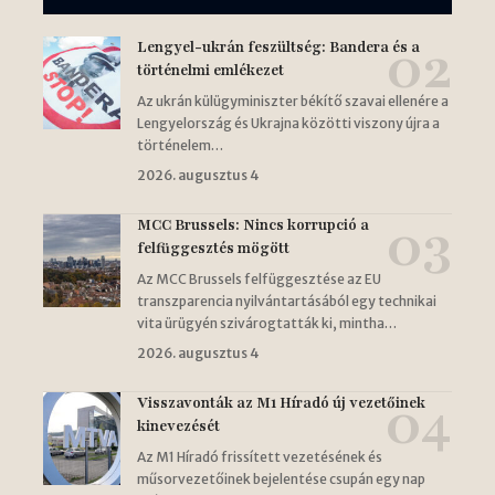
Lengyel-ukrán feszültség: Bandera és a
történelmi emlékezet
Az ukrán külügyminiszter békítő szavai ellenére a
Lengyelország és Ukrajna közötti viszony újra a
történelem…
2026. augusztus 4
MCC Brussels: Nincs korrupció a
felfüggesztés mögött
Az MCC Brussels felfüggesztése az EU
transzparencia nyilvántartásából egy technikai
vita ürügyén szivárogtatták ki, mintha…
2026. augusztus 4
Visszavonták az M1 Híradó új vezetőinek
kinevezését
Az M1 Híradó frissített vezetésének és
műsorvezetőinek bejelentése csupán egy nap