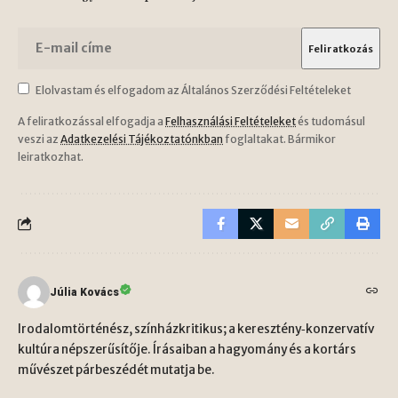
Elolvastam és elfogadom az Általános Szerződési Feltételeket
A feliratkozással elfogadja a
Felhasználási Feltételeket
és tudomásul
veszi az
Adatkezelési Tájékoztatónkban
foglaltakat. Bármikor
leiratkozhat.
Júlia Kovács
Irodalomtörténész, színházkritikus; a keresztény‑konzervatív
kultúra népszerűsítője. Írásaiban a hagyomány és a kortárs
művészet párbeszédét mutatja be.