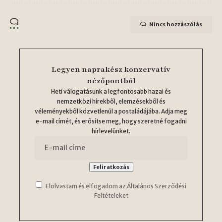
Nincs hozzászólás
Legyen naprakész konzervatív
nézőpontból
Heti válogatásunk a legfontosabb hazai és
nemzetközi hírekből, elemzésekből és
véleményekből közvetlenül a postaládájába. Adja meg
e-mail címét, és erősítse meg, hogy szeretné fogadni
hírlevelünket.
Elolvastam és elfogadom az Általános Szerződési
Feltételeket