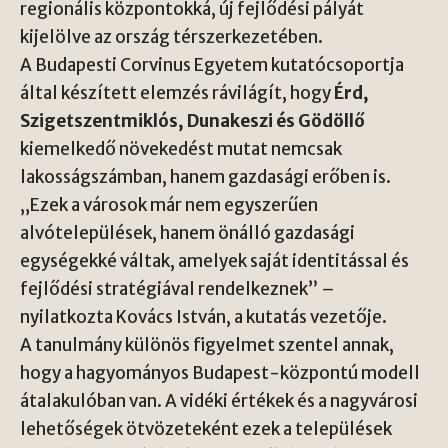
regionális központokká, új fejlődési pályát
kijelölve az ország térszerkezetében.
A Budapesti Corvinus Egyetem kutatócsoportja
által készített elemzés rávilágít, hogy
Érd,
Szigetszentmiklós, Dunakeszi és Gödöllő
kiemelkedő növekedést mutat nemcsak
lakosságszámban, hanem gazdasági erőben is.
„Ezek a városok már nem egyszerűen
alvótelepülések, hanem önálló gazdasági
egységekké váltak, amelyek saját identitással és
fejlődési stratégiával rendelkeznek” –
nyilatkozta Kovács István, a kutatás vezetője.
A tanulmány különös figyelmet szentel annak,
hogy a hagyományos Budapest-központú modell
átalakulóban van. A vidéki értékek és a nagyvárosi
lehetőségek ötvözeteként ezek a települések