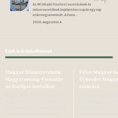
Az M1 Híradó frissített vezetésének és
műsorvezetőinek bejelentése csupán egy nap
után megsemmisült. A Duna…
2026. augusztus 4
Ezek is érdekelhetnek
Magyar Miniszterelnök:
Péter Magyar be
Magyarország Visszatér
Új kezdet Magy
az Európai Asztalhoz
számára
Magyar Péter berlini látogatása
Beiktatás és politika
Magyar Péter berlini látogatása
Péter Magyar május 
során kijelentette: Magyarország
szombaton tette le a 
visszatér az európai asztalhoz,
a miniszterelnöki pos