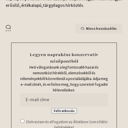
erősítő, értékalapú, tárgyilagos hírközlés.
Nincs hozzászólás
Legyen naprakész konzervatív
nézőpontból
Heti válogatásunk a legfontosabb hazai és
nemzetközi hírekből, elemzésekből és
véleményekből közvetlenül a postaládájába. Adja meg
e-mail címét, és erősítse meg, hogy szeretné fogadni
hírlevelünket.
Elolvastam és elfogadom az Általános Szerződési
Feltételeket