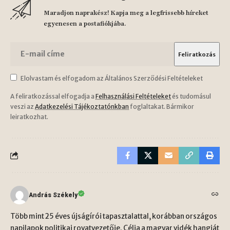
Maradjon naprakész! Kapja meg a legfrissebb híreket
egyenesen a postafiókjába.
Elolvastam és elfogadom az Általános Szerződési Feltételeket
A feliratkozással elfogadja a
Felhasználási Feltételeket
és tudomásul
veszi az
Adatkezelési Tájékoztatónkban
foglaltakat. Bármikor
leiratkozhat.
András Székely
Több mint 25 éves újságírói tapasztalattal, korábban országos
napilapok politikai rovatvezetője. Célja a magyar vidék hangját