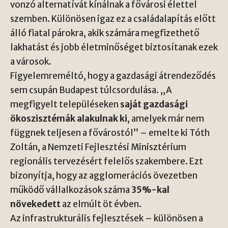
vonzó alternatívát kínálnak a fővárosi élettel
szemben. Különösen igaz ez a családalapítás előtt
álló fiatal párokra, akik számára megfizethető
lakhatást és jobb életminőséget biztosítanak ezek
a városok.
Figyelemreméltó, hogy a gazdasági átrendeződés
sem csupán Budapest túlcsordulása. „A
megfigyelt településeken
saját gazdasági
ökoszisztémák alakulnak ki
, amelyek már nem
függnek teljesen a fővárostól” – emelte ki Tóth
Zoltán, a Nemzeti Fejlesztési Minisztérium
regionális tervezésért felelős szakembere. Ezt
bizonyítja, hogy az agglomerációs övezetben
működő vállalkozások száma
35%-kal
növekedett
az elmúlt öt évben.
Az infrastrukturális fejlesztések – különösen a