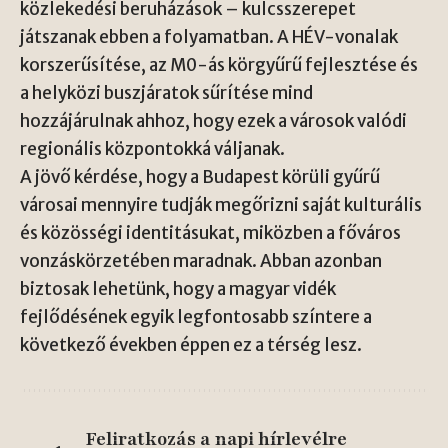
közlekedési beruházások – kulcsszerepet
játszanak ebben a folyamatban. A HÉV-vonalak
korszerűsítése, az M0-ás körgyűrű fejlesztése és
a helyközi buszjáratok sűrítése mind
hozzájárulnak ahhoz, hogy ezek a városok valódi
regionális központokká váljanak.
A jövő kérdése, hogy a Budapest körüli gyűrű
városai mennyire tudják megőrizni saját kulturális
és közösségi identitásukat, miközben a főváros
vonzáskörzetében maradnak. Abban azonban
biztosak lehetünk, hogy a magyar vidék
fejlődésének egyik legfontosabb színtere a
következő években éppen ez a térség lesz.
Feliratkozás a napi hírlevélre