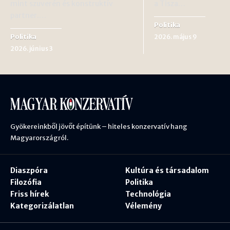
mint szuverén és konstruktív
a Tisza…
partner.…
Politika
Politika
2026. május 9
2026. június 3
Gyökereinkből jövőt építünk – hiteles konzervatív hang
Magyarországról.
Diaszpóra
Kultúra és társadalom
Filozófia
Politika
Friss hírek
Technológia
Kategorizálatlan
Vélemény