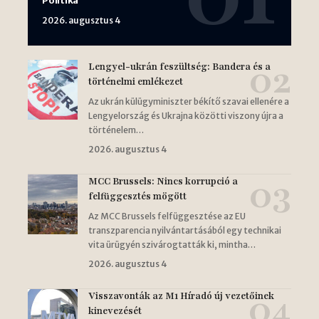
Politika
2026. augusztus 4
Lengyel-ukrán feszültség: Bandera és a
történelmi emlékezet
Az ukrán külügyminiszter békítő szavai ellenére a
Lengyelország és Ukrajna közötti viszony újra a
történelem…
2026. augusztus 4
MCC Brussels: Nincs korrupció a
felfüggesztés mögött
Az MCC Brussels felfüggesztése az EU
transzparencia nyilvántartásából egy technikai
vita ürügyén szivárogtatták ki, mintha…
2026. augusztus 4
Visszavonták az M1 Híradó új vezetőinek
kinevezését