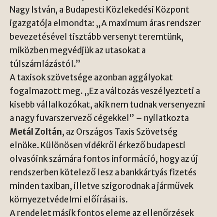
Nagy István, a
Budapesti Közlekedési Központ
igazgatója elmondta: „A maximum áras rendszer
bevezetésével tisztább versenyt teremtünk,
miközben megvédjük az utasokat a
túlszámlázástól.”
A taxisok szövetsége azonban aggályokat
fogalmazott meg. „Ez a változás veszélyezteti a
kisebb vállalkozókat, akik nem tudnak versenyezni
a nagy fuvarszervező cégekkel” – nyilatkozta
Metál Zoltán
, az
Országos Taxis Szövetség
elnöke. Különösen vidékről érkező budapesti
olvasóink számára fontos információ, hogy az új
rendszerben kötelező lesz a bankkártyás fizetés
minden taxiban, illetve szigorodnak a járművek
környezetvédelmi előírásai is.
A rendelet másik fontos eleme az ellenőrzések