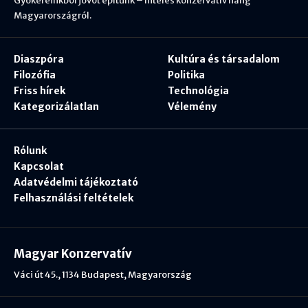
Gyökereinkből jövőt építünk – hiteles konzervatív hang
Magyarországról.
Diaszpóra
Kultúra és társadalom
Filozófia
Politika
Friss hírek
Technológia
Kategorizálatlan
Vélemény
Rólunk
Kapcsolat
Adatvédelmi tájékoztató
Felhasználási feltételek
Magyar Konzervatív
Váci út 45., 1134 Budapest, Magyarország