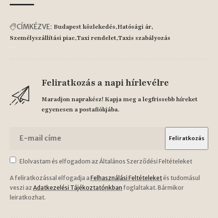
CÍMKÉZVE:
Budapest közlekedés
Hatósági ár
Személyszállítási piac
Taxi rendelet
Taxis szabályozás
Feliratkozás a napi hírlevélre
Maradjon naprakész! Kapja meg a legfrissebb híreket
egyenesen a postafiókjába.
Elolvastam és elfogadom az Általános Szerződési Feltételeket
A feliratkozással elfogadja a
Felhasználási Feltételeket
és tudomásul
veszi az
Adatkezelési Tájékoztatónkban
foglaltakat. Bármikor
leiratkozhat.