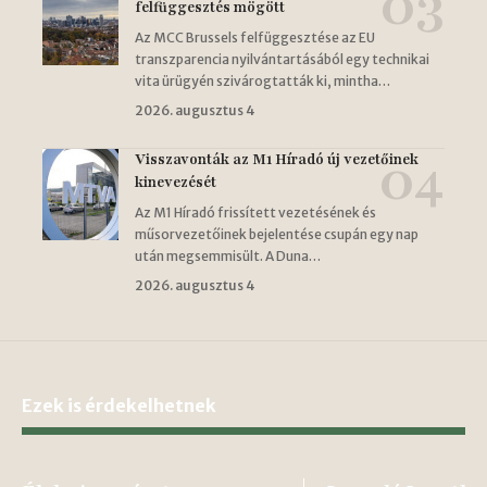
felfüggesztés mögött
Az MCC Brussels felfüggesztése az EU
transzparencia nyilvántartásából egy technikai
vita ürügyén szivárogtatták ki, mintha…
2026. augusztus 4
Visszavonták az M1 Híradó új vezetőinek
kinevezését
Az M1 Híradó frissített vezetésének és
műsorvezetőinek bejelentése csupán egy nap
után megsemmisült. A Duna…
2026. augusztus 4
Ezek is érdekelhetnek