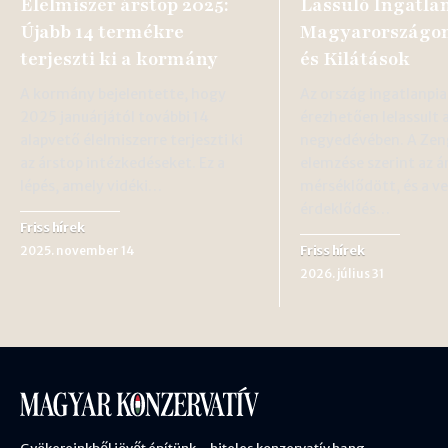
Élelmiszer árstop 2025:
Lassuló Ingatla
Újabb 14 termékre
Magyarországon
terjeszti ki a kormány
és Kilátások
A kormány bejelentette, hogy
Az ország ingatlanpia
2025 januárjától további 14
érezhetően lelassult 
alapvető élelmiszerre terjeszti ki
negyedévében. A Zen
az árstop intézkedéseket. Ez a
elemzése szerint az 
lépés, amely vidéki…
mérséklődött, és a ve
érdeklődés…
Friss hírek
Friss hírek
2025. november 14
2026. július 31