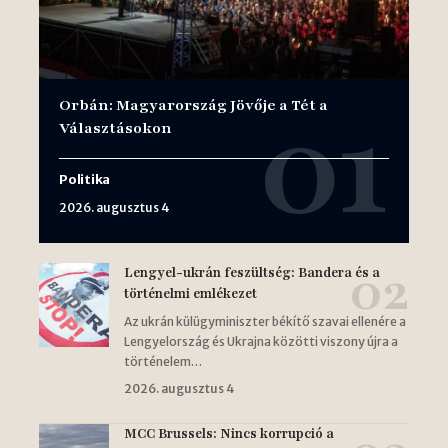
Orbán: Magyarország Jövője a Tét a
Választásokon
Politika
2026. augusztus 4
Lengyel-ukrán feszültség: Bandera és a
történelmi emlékezet
Az ukrán külügyminiszter békítő szavai ellenére a
Lengyelország és Ukrajna közötti viszony újra a
történelem…
2026. augusztus 4
MCC Brussels: Nincs korrupció a