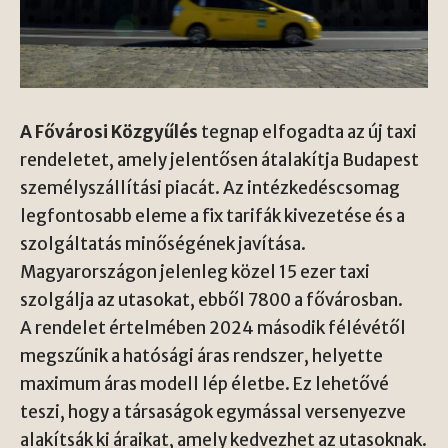
A Fővárosi Közgyűlés
tegnap elfogadta az új taxi
rendeletet, amely jelentősen átalakítja Budapest
személyszállítási piacát. Az intézkedéscsomag
legfontosabb eleme a fix tarifák kivezetése és a
szolgáltatás minőségének javítása.
Magyarországon jelenleg közel 15 ezer taxi
szolgálja az utasokat, ebből 7800 a fővárosban.
A rendelet értelmében 2024 második félévétől
megszűnik a hatósági áras rendszer, helyette
maximum áras modell lép életbe. Ez lehetővé
teszi, hogy a társaságok egymással versenyezve
alakítsák ki áraikat, amely kedvezhet az utasoknak.