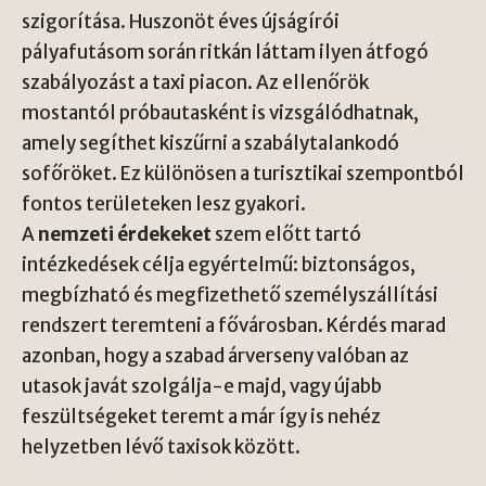
szigorítása. Huszonöt éves újságírói
pályafutásom során ritkán láttam ilyen átfogó
szabályozást a taxi piacon. Az ellenőrök
mostantól próbautasként is vizsgálódhatnak,
amely segíthet kiszűrni a szabálytalankodó
sofőröket. Ez különösen a turisztikai szempontból
fontos területeken lesz gyakori.
A
nemzeti érdekeket
szem előtt tartó
intézkedések célja egyértelmű: biztonságos,
megbízható és megfizethető személyszállítási
rendszert teremteni a fővárosban. Kérdés marad
azonban, hogy a szabad árverseny valóban az
utasok javát szolgálja-e majd, vagy újabb
feszültségeket teremt a már így is nehéz
helyzetben lévő taxisok között.