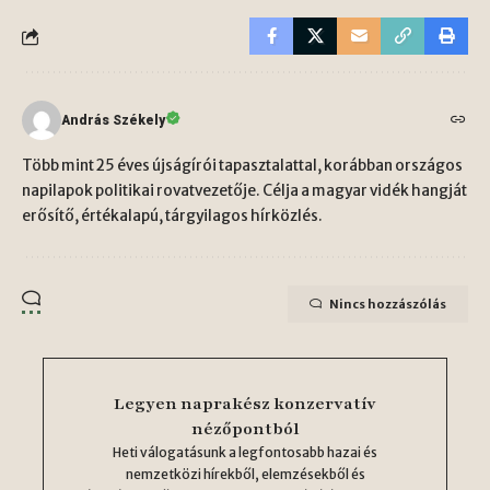
András Székely
Több mint 25 éves újságírói tapasztalattal, korábban országos
napilapok politikai rovatvezetője. Célja a magyar vidék hangját
erősítő, értékalapú, tárgyilagos hírközlés.
Nincs hozzászólás
Legyen naprakész konzervatív
nézőpontból
Heti válogatásunk a legfontosabb hazai és
nemzetközi hírekből, elemzésekből és