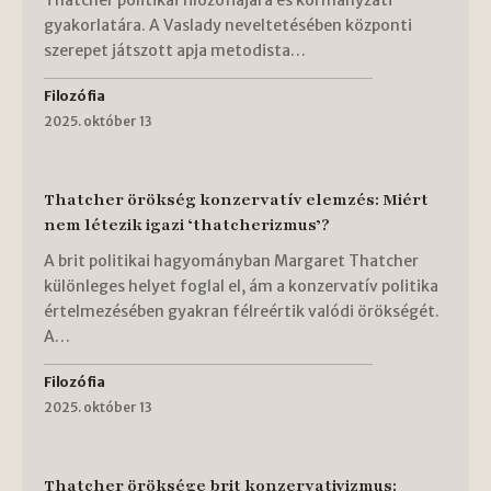
gyakorlatára. A Vaslady neveltetésében központi
szerepet játszott apja metodista…
Filozófia
2025. október 13
Thatcher örökség konzervatív elemzés: Miért
nem létezik igazi ‘thatcherizmus’?
A brit politikai hagyományban Margaret Thatcher
különleges helyet foglal el, ám a konzervatív politika
értelmezésében gyakran félreértik valódi örökségét.
A…
Filozófia
2025. október 13
Thatcher öröksége brit konzervativizmus: