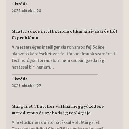
Filozófia
2025. október 28
Mesterséges intelligencia etikai kihívásai és hét
fő probléma
A mesterséges intelligencia rohamos fejlődése
alapvető kérdéseket vet fel társadalmunk számára. E
technológiai forradalom nem csupán gazdasági
hatással bír, hanem…
Filozófia
2025. október 27
Margaret Thatcher vallási meggyőződése
metodizmus és szabadság teológiája
A metodizmus döntő hatással volt Margaret
Thatcher politikai filozófiájára és kormányzati