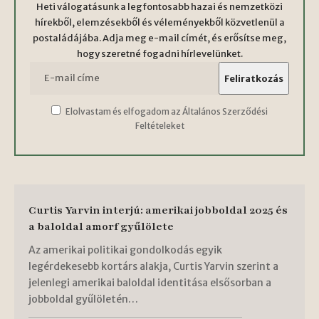
Heti válogatásunk a legfontosabb hazai és nemzetközi
hírekből, elemzésekből és véleményekből közvetlenül a
postaládájába. Adja meg e-mail címét, és erősítse meg,
hogy szeretné fogadni hírlevelünket.
Elolvastam és elfogadom az Általános Szerződési
Feltételeket
Curtis Yarvin interjú: amerikai jobboldal 2025 és
a baloldal amorf gyűlölete
Az amerikai politikai gondolkodás egyik
legérdekesebb kortárs alakja, Curtis Yarvin szerint a
jelenlegi amerikai baloldal identitása elsősorban a
jobboldal gyűlöletén…