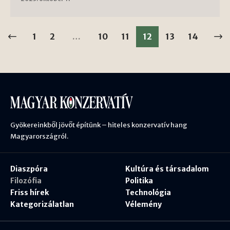
1
2
…
10
11
12
13
14
Gyökereinkből jövőt építünk – hiteles konzervatív hang
Magyarországról.
Diaszpóra
Kultúra és társadalom
Filozófia
Politika
Friss hírek
Technológia
Kategorizálatlan
Vélemény