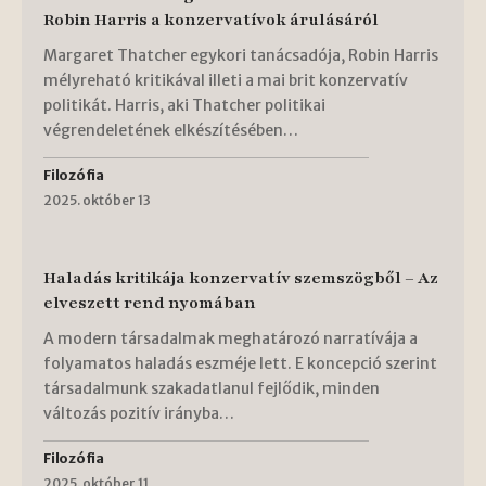
Robin Harris a konzervatívok árulásáról
Margaret Thatcher egykori tanácsadója, Robin Harris
mélyreható kritikával illeti a mai brit konzervatív
politikát. Harris, aki Thatcher politikai
végrendeletének elkészítésében…
Filozófia
2025. október 13
Haladás kritikája konzervatív szemszögből – Az
elveszett rend nyomában
A modern társadalmak meghatározó narratívája a
folyamatos haladás eszméje lett. E koncepció szerint
társadalmunk szakadatlanul fejlődik, minden
változás pozitív irányba…
Filozófia
2025. október 11