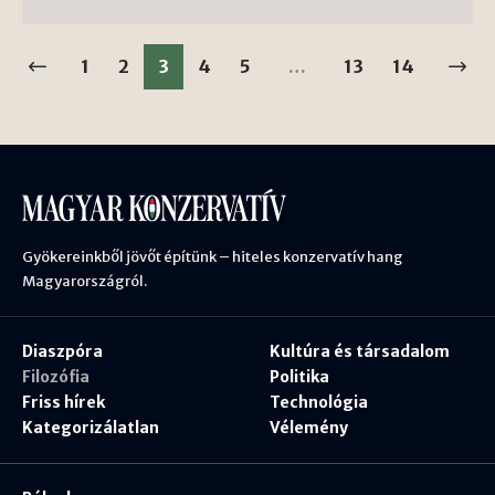
1
2
3
4
5
…
13
14
Gyökereinkből jövőt építünk – hiteles konzervatív hang
Magyarországról.
Diaszpóra
Kultúra és társadalom
Filozófia
Politika
Friss hírek
Technológia
Kategorizálatlan
Vélemény