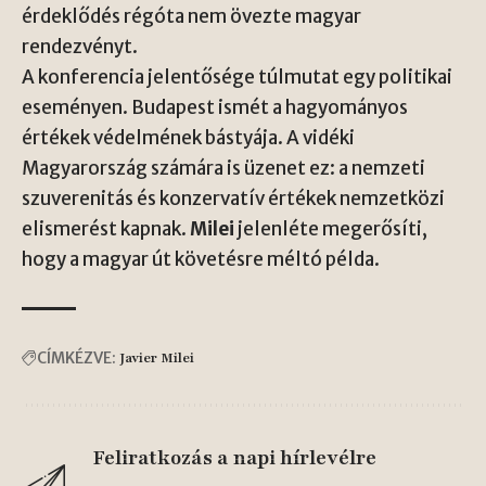
érdeklődés régóta nem övezte magyar
rendezvényt.
A konferencia jelentősége túlmutat egy politikai
eseményen. Budapest ismét a hagyományos
értékek védelmének bástyája. A vidéki
Magyarország számára is üzenet ez: a nemzeti
szuverenitás és konzervatív értékek nemzetközi
elismerést kapnak.
Milei
jelenléte megerősíti,
hogy a magyar út követésre méltó példa.
CÍMKÉZVE:
Javier Milei
Feliratkozás a napi hírlevélre