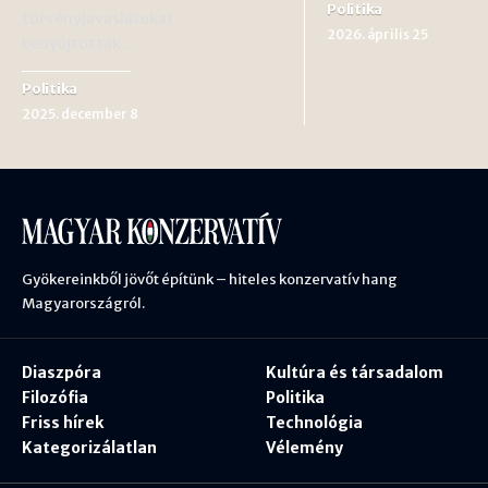
Politika
törvényjavaslatukat
2026. április 25
benyújtották…
Politika
2025. december 8
Gyökereinkből jövőt építünk – hiteles konzervatív hang
Magyarországról.
Diaszpóra
Kultúra és társadalom
Filozófia
Politika
Friss hírek
Technológia
Kategorizálatlan
Vélemény