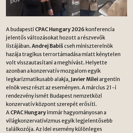
A budapesti
CPAC Hungary 2026
konferencia
jelentős változásokat hozott a részvevők
listájában.
Andrej Babiš
cseh miniszterelnök
hazája tragikus terrortámadása miatt kénytelen
volt visszautasítani a meghívást. Helyette
azonban a konzervatív mozgalom egyik
legkarizmatikusabb alakja,
Javier Milei
argentin
elnök vesz részt az eseményen. A március 21-i
rendezvény ismét Budapest nemzetközi
konzervatív központ szerepét erősíti.
A
CPAC Hungary
immár hagyományosan a
világkonzervativizmus egyik legjelentősebb
találkozója. Az idei esemény különleges