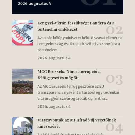
2026. augusztus 4
Lengyel-ukrán feszültség: Bandera és a
történelmi emlékezet
Az ukrán külügyminiszter békítő szavai ellenére a
Lengyelország és Ukrajna közötti viszony újra a
történelem…
2026. augusztus 4
MCC Brussels: Nincs korrupció a
felfüggesztés mögött
Az MCC Brussels felfüggesztése az EU
transzparencia nyilvántartásából egy technikai
vita ürügyén szivárogtatták ki, mintha…
2026. augusztus 4
Visszavonták az M1 Híradó új vezetőinek
kinevezését
Az M1 Híradó frissített vezetésének és