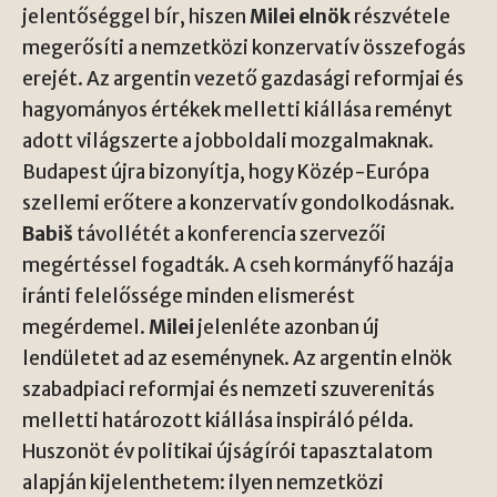
jelentőséggel bír, hiszen
Milei elnök
részvétele
megerősíti a nemzetközi konzervatív összefogás
erejét. Az argentin vezető gazdasági reformjai és
hagyományos értékek melletti kiállása reményt
adott világszerte a jobboldali mozgalmaknak.
Budapest újra bizonyítja, hogy Közép-Európa
szellemi erőtere a konzervatív gondolkodásnak.
Babiš
távollétét a konferencia szervezői
megértéssel fogadták. A cseh kormányfő hazája
iránti felelőssége minden elismerést
megérdemel.
Milei
jelenléte azonban új
lendületet ad az eseménynek. Az argentin elnök
szabadpiaci reformjai és nemzeti szuverenitás
melletti határozott kiállása inspiráló példa.
Huszonöt év politikai újságírói tapasztalatom
alapján kijelenthetem: ilyen nemzetközi