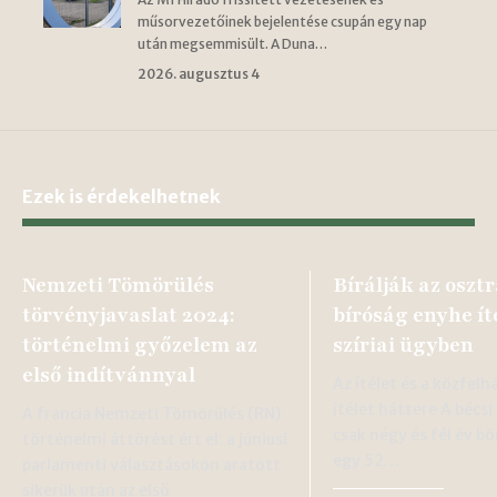
műsorvezetőinek bejelentése csupán egy nap
után megsemmisült. A Duna…
2026. augusztus 4
Ezek is érdekelhetnek
Nemzeti Tömörülés
Bírálják az oszt
törvényjavaslat 2024:
bíróság enyhe ít
történelmi győzelem az
szíriai ügyben
első indítvánnyal
Az ítélet és a közfel
ítélet háttere A bécs
A francia Nemzeti Tömörülés (RN)
csak négy és fél év bö
történelmi áttörést ért el: a júniusi
egy 52…
parlamenti választásokon aratott
sikerük után az első