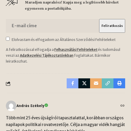
Maradjon naprakész! Kapja meg a legfrissebb híreket
egyenesen a postafiókjába.
Elolvastam és elfogadom az Általános Szerződési Feltételeket
A feliratkozással elfogadja a
Felhasználási Feltételeket
és tudomásul
veszi az
Adatkezelési Tájékoztatónkban
foglaltakat. Bármikor
leiratkozhat.
András Székely
Több mint 25 éves újságírói tapasztalattal, korábban országos
napilapok politikai rovatvezetője. Célja a magyar vidék hangját