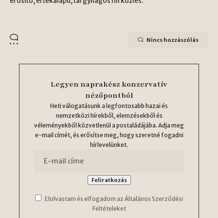
erősítő, értékalapú, tárgyilagos hírközlés.
Nincs hozzászólás
Legyen naprakész konzervatív
nézőpontból
Heti válogatásunk a legfontosabb hazai és
nemzetközi hírekből, elemzésekből és
véleményekből közvetlenül a postaládájába. Adja meg
e-mail címét, és erősítse meg, hogy szeretné fogadni
hírlevelünket.
Elolvastam és elfogadom az Általános Szerződési
Feltételeket