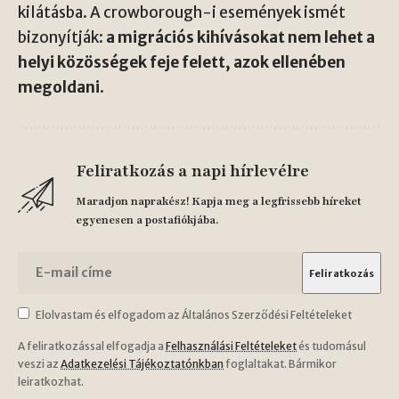
kilátásba. A crowborough-i események ismét
bizonyítják:
a migrációs kihívásokat nem lehet a
helyi közösségek feje felett, azok ellenében
megoldani
.
Feliratkozás a napi hírlevélre
Maradjon naprakész! Kapja meg a legfrissebb híreket
egyenesen a postafiókjába.
Elolvastam és elfogadom az Általános Szerződési Feltételeket
A feliratkozással elfogadja a
Felhasználási Feltételeket
és tudomásul
veszi az
Adatkezelési Tájékoztatónkban
foglaltakat. Bármikor
leiratkozhat.