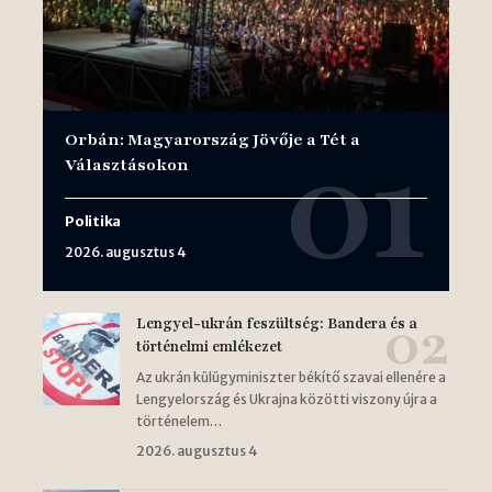
Orbán: Magyarország Jövője a Tét a
Választásokon
Politika
2026. augusztus 4
Lengyel-ukrán feszültség: Bandera és a
történelmi emlékezet
Az ukrán külügyminiszter békítő szavai ellenére a
Lengyelország és Ukrajna közötti viszony újra a
történelem…
2026. augusztus 4