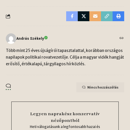
András Székely
Több mint 25 éves újságírói tapasztalattal, korábban országos
napilapok politikai rovatvezetője. Célja a magyar vidék hangját
erősítő, értékalapú, tárgyilagos hírközlés.
Nincs hozzászólás
Legyen naprakész konzervatív
nézőpontból
Heti válogatásunk a legfontosabb hazai és