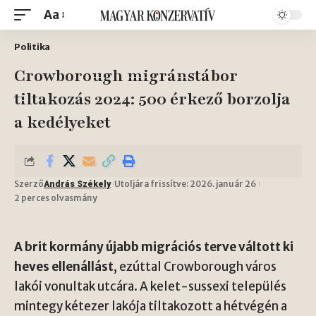
Aa
Politika
Crowborough migránstábor
tiltakozás 2024: 500 érkező borzolja
a kedélyeket
Szerző
Utoljára frissítve: 2026. január 26
András Székely
2 perces olvasmány
A brit kormány újabb migrációs terve váltott ki
heves ellenállást
, ezúttal Crowborough város
lakói vonultak utcára. A kelet-sussexi település
mintegy kétezer lakója tiltakozott a hétvégén a