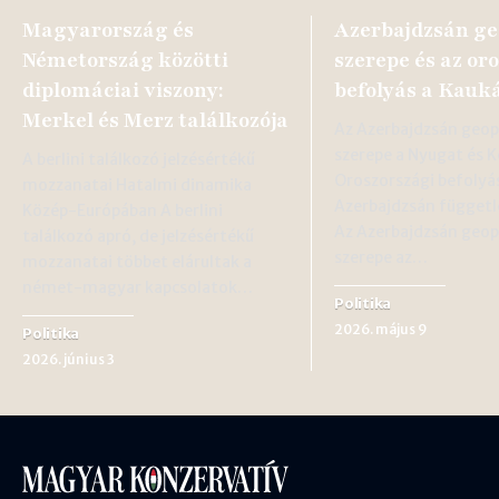
Magyarország és
Azerbajdzsán ge
Németország közötti
szerepe és az or
diplomáciai viszony:
befolyás a Kauk
Merkel és Merz találkozója
Az Azerbajdzsán geopo
szerepe a Nyugat és K
A berlini találkozó jelzésértékű
Oroszországi befolyá
mozzanatai Hatalmi dinamika
Azerbajdzsán függetl
Közép-Európában A berlini
Az Azerbajdzsán geopo
találkozó apró, de jelzésértékű
szerepe az…
mozzanatai többet elárultak a
német-magyar kapcsolatok…
Politika
2026. május 9
Politika
2026. június 3