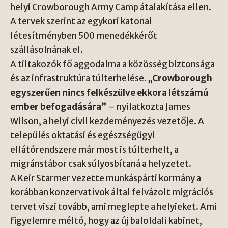
helyi Crowborough Army Camp átalakítása ellen.
A tervek szerint az egykori katonai
létesítményben 500 menedékkérőt
szállásolnának el.
A tiltakozók fő aggodalma a közösség biztonsága
és az infrastruktúra túlterhelése.
„Crowborough
egyszerűen nincs felkészülve ekkora létszámú
ember befogadására”
– nyilatkozta James
Wilson, a helyi civil kezdeményezés vezetője. A
település oktatási és egészségügyi
ellátórendszere már most is túlterhelt, a
migránstábor csak súlyosbítaná a helyzetet.
A Keir Starmer vezette munkáspárti kormány a
korábban konzervatívok által felvázolt migrációs
tervet viszi tovább, ami meglepte a helyieket. Ami
figyelemre méltó, hogy az új baloldali kabinet,