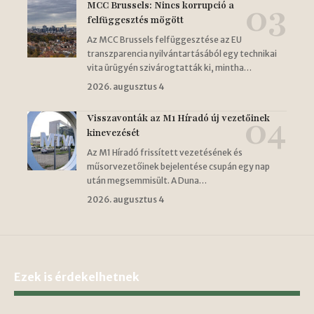
MCC Brussels: Nincs korrupció a
felfüggesztés mögött
Az MCC Brussels felfüggesztése az EU
transzparencia nyilvántartásából egy technikai
vita ürügyén szivárogtatták ki, mintha…
2026. augusztus 4
Visszavonták az M1 Híradó új vezetőinek
kinevezését
Az M1 Híradó frissített vezetésének és
műsorvezetőinek bejelentése csupán egy nap
után megsemmisült. A Duna…
2026. augusztus 4
Ezek is érdekelhetnek