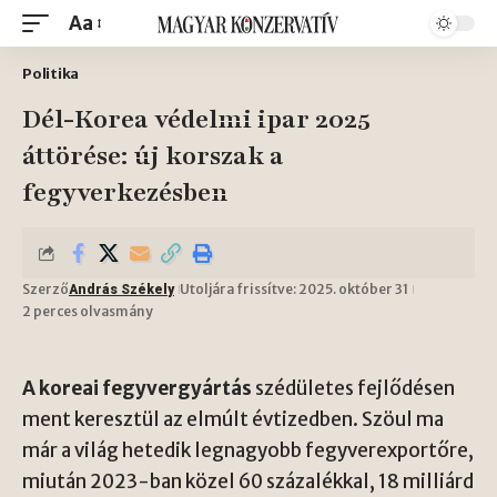
Aa
Politika
Dél-Korea védelmi ipar 2025
áttörése: új korszak a
fegyverkezésben
Szerző
Utoljára frissítve: 2025. október 31
András Székely
2 perces olvasmány
A koreai fegyvergyártás
szédületes fejlődésen
ment keresztül az elmúlt évtizedben. Szöul ma
már a világ hetedik legnagyobb fegyverexportőre,
miután 2023-ban közel 60 százalékkal, 18 milliárd