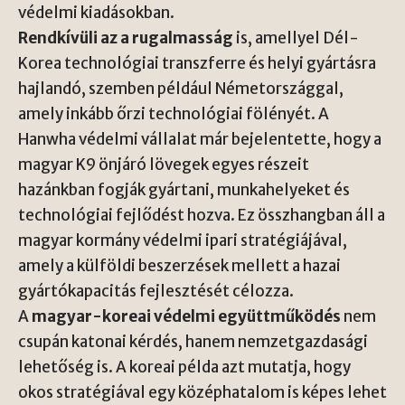
védelmi kiadásokban.
Rendkívüli az a rugalmasság
is, amellyel Dél-
Korea technológiai transzferre és helyi gyártásra
hajlandó, szemben például Németországgal,
amely inkább őrzi technológiai fölényét. A
Hanwha védelmi vállalat már bejelentette, hogy a
magyar K9 önjáró lövegek egyes részeit
hazánkban fogják gyártani, munkahelyeket és
technológiai fejlődést hozva. Ez összhangban áll a
magyar kormány védelmi ipari stratégiájával,
amely a külföldi beszerzések mellett a hazai
gyártókapacitás fejlesztését célozza.
A
magyar-koreai védelmi együttműködés
nem
csupán katonai kérdés, hanem nemzetgazdasági
lehetőség is. A koreai példa azt mutatja, hogy
okos stratégiával egy középhatalom is képes lehet