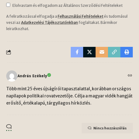
Elolvastam és elfogadom az Általános Szerződési Feltételeket
A feliratkozással elfogadja a
Felhasználási Feltételeket
és tudomásul
veszi az
Adatkezelési Tájékoztatónkban
foglaltakat. Bármikor
leiratkozhat.
András Székely
Több mint 25 éves újságírói tapasztalattal, korábban országos
napilapok politikai rovatvezetője. Célja a magyar vidék hangját
erősítő, értékalapú, tárgyilagos hírközlés.
Nincs hozzászólás