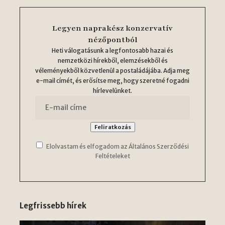
Legyen naprakész konzervatív
nézőpontból
Heti válogatásunk a legfontosabb hazai és
nemzetközi hírekből, elemzésekből és
véleményekből közvetlenül a postaládájába. Adja meg
e-mail címét, és erősítse meg, hogy szeretné fogadni
hírlevelünket.
Elolvastam és elfogadom az Általános Szerződési
Feltételeket
Legfrissebb hírek