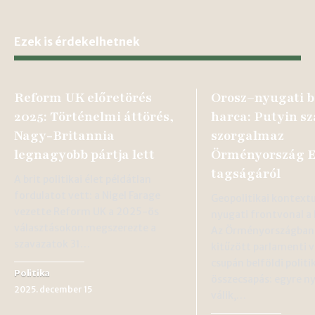
Ezek is érdekelhetnek
Reform UK előretörés
Orosz–nyugati b
2025: Történelmi áttörés,
harca: Putyin s
Nagy-Britannia
szorgalmaz
legnagyobb pártja lett
Örményország 
tagságáról
A brit politikai élet példátlan
fordulatot vett: a Nigel Farage
Geopolitikai kontext
vezette Reform UK a 2025-ös
nyugati frontvonal a
választásokon megszerezte a
Az Örményországban
szavazatok 31…
kitűzött parlamenti 
csupán belföldi politi
Politika
összecsapás: egyre n
2025. december 15
válik,…