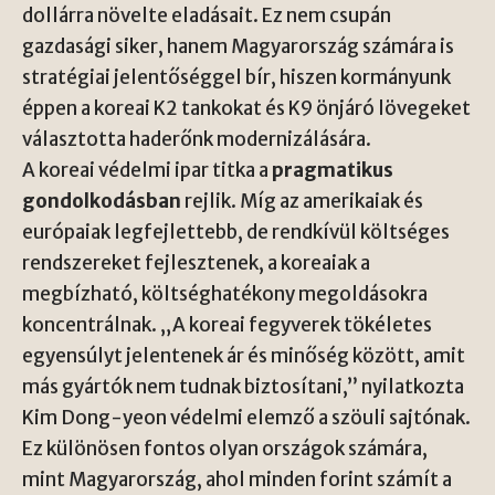
dollárra növelte eladásait. Ez nem csupán
gazdasági siker, hanem Magyarország számára is
stratégiai jelentőséggel bír, hiszen kormányunk
éppen a koreai K2 tankokat és K9 önjáró lövegeket
választotta haderőnk modernizálására.
A koreai védelmi ipar titka a
pragmatikus
gondolkodásban
rejlik. Míg az amerikaiak és
európaiak legfejlettebb, de rendkívül költséges
rendszereket fejlesztenek, a koreaiak a
megbízható, költséghatékony megoldásokra
koncentrálnak. „A koreai fegyverek tökéletes
egyensúlyt jelentenek ár és minőség között, amit
más gyártók nem tudnak biztosítani,” nyilatkozta
Kim Dong-yeon védelmi elemző a szöuli sajtónak.
Ez különösen fontos olyan országok számára,
mint Magyarország, ahol minden forint számít a