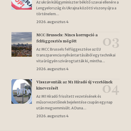
Az ukrán külügyminiszter békítő szavai ellenére a
Lengyelország és Ukrajna közötti viszony újra a
történelem…
2026. augusztus 4
MCC Brussels: Nincs korrupció a
felfüggesztés mögött
Az MCC Brussels felfüggesztése az EU
transzparencia nyilvántartásából egy technikai
vita ürügyén szivárogtatták ki, mintha…
2026. augusztus 4
Visszavonták az M1 Híradó új vezetőinek
kinevezését
Az M1 Híradó frissített vezetésének és
műsorvezetőinek bejelentése csupán egy nap
után megsemmisült. A Duna…
2026. augusztus 4