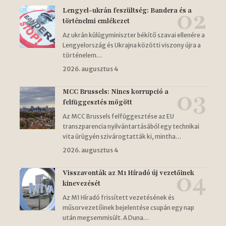
Lengyel-ukrán feszültség: Bandera és a
történelmi emlékezet
Az ukrán külügyminiszter békítő szavai ellenére a
Lengyelország és Ukrajna közötti viszony újra a
történelem…
2026. augusztus 4
MCC Brussels: Nincs korrupció a
felfüggesztés mögött
Az MCC Brussels felfüggesztése az EU
transzparencia nyilvántartásából egy technikai
vita ürügyén szivárogtatták ki, mintha…
2026. augusztus 4
Visszavonták az M1 Híradó új vezetőinek
kinevezését
Az M1 Híradó frissített vezetésének és
műsorvezetőinek bejelentése csupán egy nap
után megsemmisült. A Duna…