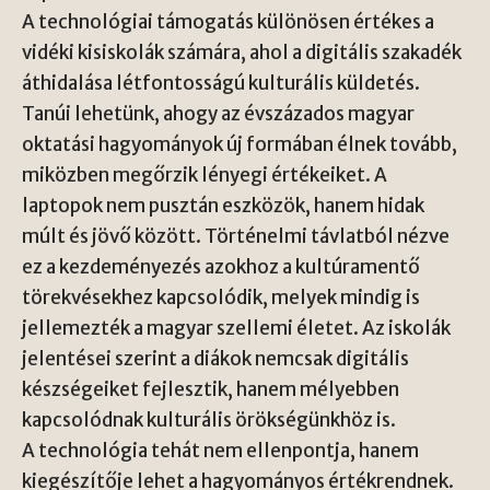
A technológiai támogatás különösen értékes a
vidéki kisiskolák számára, ahol a digitális szakadék
áthidalása létfontosságú kulturális küldetés.
Tanúi lehetünk, ahogy az évszázados magyar
oktatási hagyományok új formában élnek tovább,
miközben megőrzik lényegi értékeiket. A
laptopok nem pusztán eszközök, hanem hidak
múlt és jövő között. Történelmi távlatból nézve
ez a kezdeményezés azokhoz a kultúramentő
törekvésekhez kapcsolódik, melyek mindig is
jellemezték a magyar szellemi életet. Az iskolák
jelentései szerint a diákok nemcsak digitális
készségeiket fejlesztik, hanem mélyebben
kapcsolódnak kulturális örökségünkhöz is.
A technológia tehát nem ellenpontja, hanem
kiegészítője lehet a hagyományos értékrendnek.