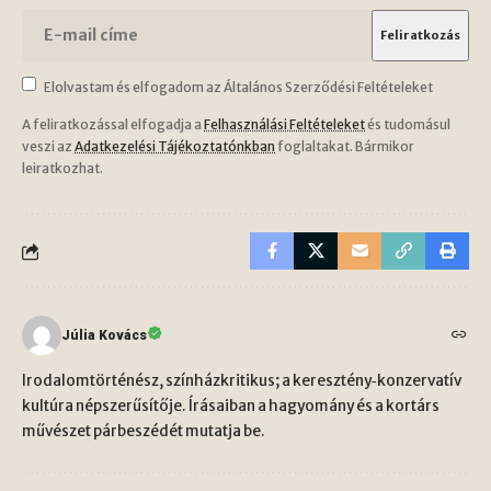
Elolvastam és elfogadom az Általános Szerződési Feltételeket
A feliratkozással elfogadja a
Felhasználási Feltételeket
és tudomásul
veszi az
Adatkezelési Tájékoztatónkban
foglaltakat. Bármikor
leiratkozhat.
Júlia Kovács
Irodalomtörténész, színházkritikus; a keresztény‑konzervatív
kultúra népszerűsítője. Írásaiban a hagyomány és a kortárs
művészet párbeszédét mutatja be.