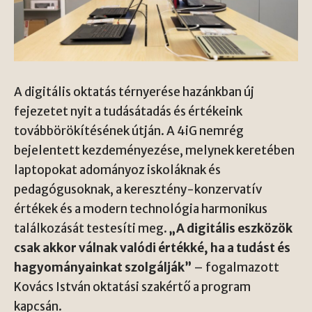
A digitális oktatás térnyerése hazánkban új
fejezetet nyit a tudásátadás és értékeink
továbbörökítésének útján. A
4iG
nemrég
bejelentett kezdeményezése, melynek keretében
laptopokat adományoz iskoláknak és
pedagógusoknak, a keresztény-konzervatív
értékek és a modern technológia harmonikus
találkozását testesíti meg.
„A digitális eszközök
csak akkor válnak valódi értékké, ha a tudást és
hagyományainkat szolgálják”
– fogalmazott
Kovács István oktatási szakértő a program
kapcsán.