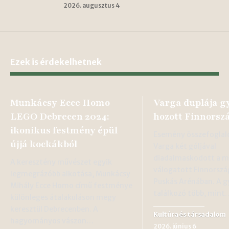
2026. augusztus 4
Ezek is érdekelhetnek
Munkácsy Ecce Homo
Varga duplája g
LEGO Debrecen 2024:
hozott Finnorszá
ikonikus festmény épül
Esemény összefoglal
újjá kockákból
Varga két góljával
diadalmaskodott a 
A keresztény művészet egyik
válogatott Finnország
legmegrázóbb alkotása, Munkácsy
Puskás Arénában. A g
Mihály Ecce Homo című festménye
találkozó több, mint
különleges átalakuláson megy
keresztül Debrecenben. A
Kultúra és társadalom
hagyományos vászon…
2026. június 6