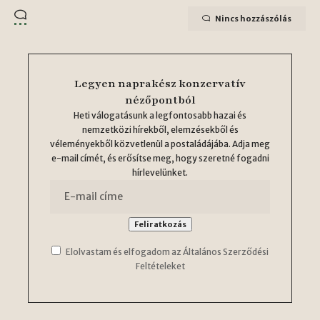
Nincs hozzászólás
Legyen naprakész konzervatív
nézőpontból
Heti válogatásunk a legfontosabb hazai és
nemzetközi hírekből, elemzésekből és
véleményekből közvetlenül a postaládájába. Adja meg
e-mail címét, és erősítse meg, hogy szeretné fogadni
hírlevelünket.
Elolvastam és elfogadom az Általános Szerződési
Feltételeket