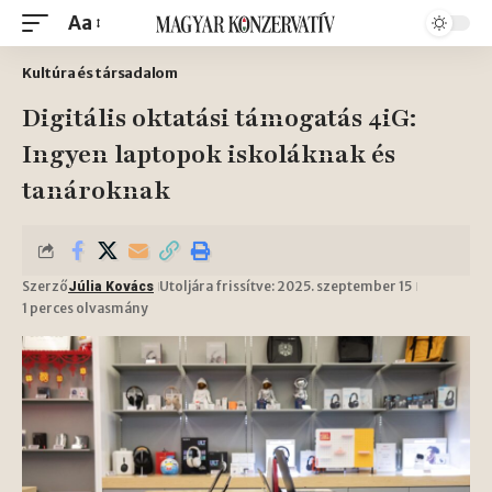
Aa
Kultúra és társadalom
Digitális oktatási támogatás 4iG:
Ingyen laptopok iskoláknak és
tanároknak
Szerző
Utoljára frissítve: 2025. szeptember 15
Júlia Kovács
1 perces olvasmány