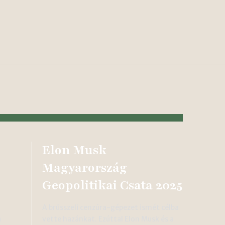
Elon Musk
Magyarország
Geopolitikai Csata 2025
A brüsszeli cenzúra-gépezet ismét célba
a
vette hazánkat. Ezúttal Elon Musk és a