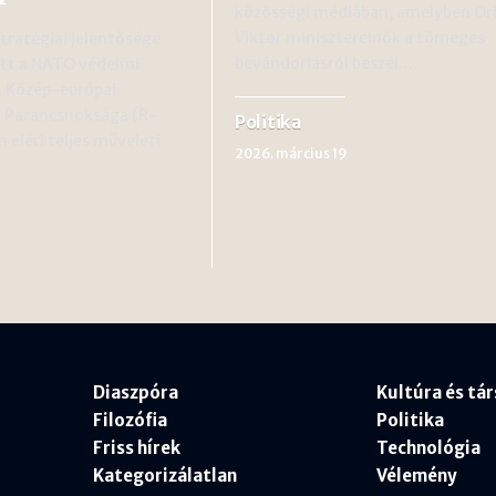
közösségi médiában, amelyben Or
Viktor miniszterelnök a tömeges
tratégiai jelentősége
bevándorlásról beszél.…
tt a NATO védelmi
A Közép-európai
k Parancsnoksága (R-
Politika
eléri teljes műveleti
2026. március 19
Diaszpóra
Kultúra és tá
Filozófia
Politika
Friss hírek
Technológia
Kategorizálatlan
Vélemény