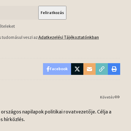
ételeket
s tudomásul veszi az
Adatkezelési Tájékoztatónkban
Facebook
Követés
országos napilapok politikai rovatvezetője. Célja a
s hírközlés.