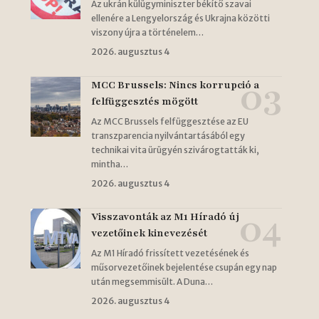
Az ukrán külügyminiszter békítő szavai
ellenére a Lengyelország és Ukrajna közötti
viszony újra a történelem…
2026. augusztus 4
MCC Brussels: Nincs korrupció a
felfüggesztés mögött
Az MCC Brussels felfüggesztése az EU
transzparencia nyilvántartásából egy
technikai vita ürügyén szivárogtatták ki,
mintha…
2026. augusztus 4
Visszavonták az M1 Híradó új
vezetőinek kinevezését
Az M1 Híradó frissített vezetésének és
műsorvezetőinek bejelentése csupán egy nap
után megsemmisült. A Duna…
2026. augusztus 4