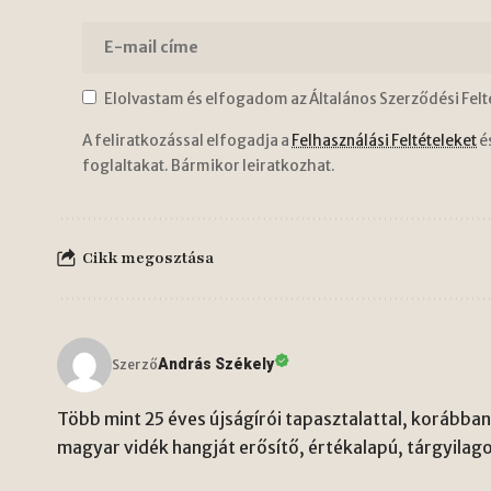
Elolvastam és elfogadom az Általános Szerződési Felt
A feliratkozással elfogadja a
Felhasználási Feltételeket
é
foglaltakat. Bármikor leiratkozhat.
Cikk megosztása
András Székely
Szerző
Több mint 25 éves újságírói tapasztalattal, korábban 
magyar vidék hangját erősítő, értékalapú, tárgyilago