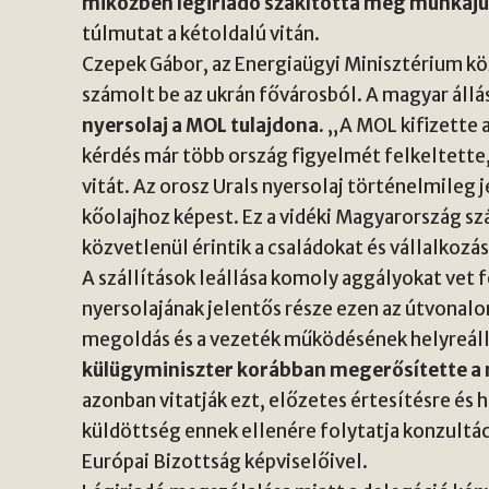
miközben légiriadó szakította meg munkáju
túlmutat a kétoldalú vitán.
Czepek Gábor, az Energiaügyi Minisztérium k
számolt be az ukrán fővárosból. A magyar áll
nyersolaj a MOL tulajdona.
„A MOL kifizette a
kérdés már több ország figyelmét felkeltette, 
vitát. Az orosz Urals nyersolaj történelmileg
kőolajhoz képest. Ez a vidéki Magyarország s
közvetlenül érintik a családokat és vállalkozá
A szállítások leállása komoly aggályokat vet 
nyersolajának jelentős része ezen az útvonalon
megoldás és a vezeték működésének helyreáll
külügyminiszter korábban megerősítette a mi
azonban vitatják ezt, előzetes értesítésre és
küldöttség ennek ellenére folytatja konzultác
Európai Bizottság képviselőivel.