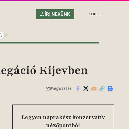
ÍRJ NEKÜNK
KERESÉS
egáció Kijevben
Megosztás
Legyen naprakész konzervatív
nézőpontból