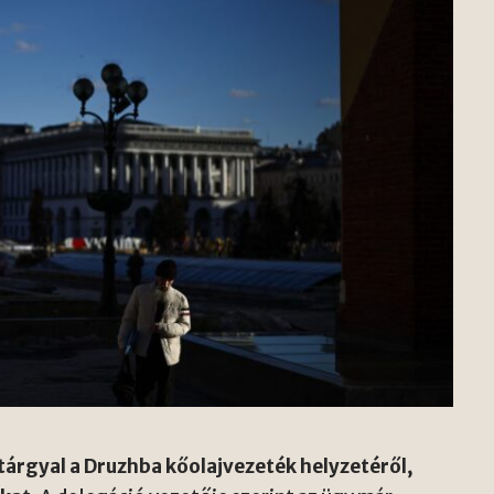
árgyal a Druzhba kőolajvezeték helyzetéről,