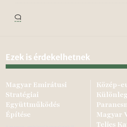
Ezek is érdekelhetnek
Magyar Emirátusi
Közép-e
Stratégiai
Különleg
Együttműködés
Parancsn
Építése
Magyar V
Teljes Ka
A magyar-emirátusi kapcsolatok új