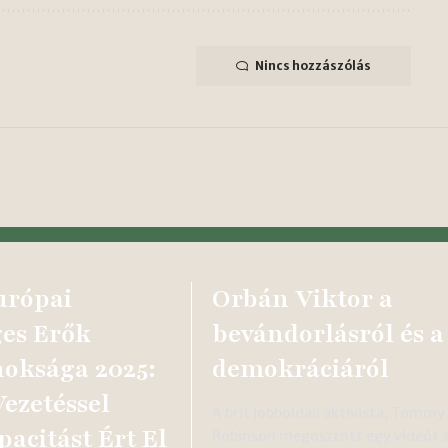
Nincs hozzászólás
urópai
Orbán Viktor a
es Erők
bevándorlásról és a
oksága 2025:
demokráciáról
ezetéssel
A brit jobboldali aktivista, Tommy
pacitást Ért El
Robinson megosztott egy videót 