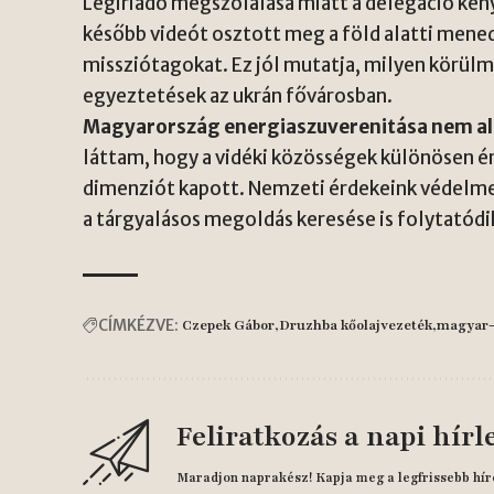
Légiriadó megszólalása miatt a delegáció kén
később videót osztott meg a föld alatti mene
missziótagokat. Ez jól mutatja, milyen körülm
egyeztetések az ukrán fővárosban.
Magyarország energiaszuverenitása nem al
láttam, hogy a vidéki közösségek különösen ér
dimenziót kapott. Nemzeti érdekeink védelme
a tárgyalásos megoldás keresése is folytatódi
CÍMKÉZVE:
Czepek Gábor
Druzhba kőolajvezeték
magyar-
Feliratkozás a napi hírl
Maradjon naprakész! Kapja meg a legfrissebb hír