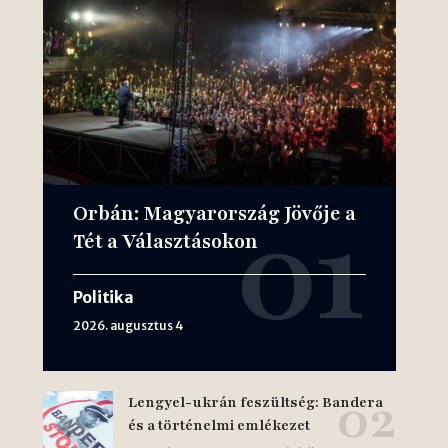
Orbán: Magyarország Jövője a
Tét a Választásokon
Politika
2026. augusztus 4
Lengyel-ukrán feszültség: Bandera
és a történelmi emlékezet