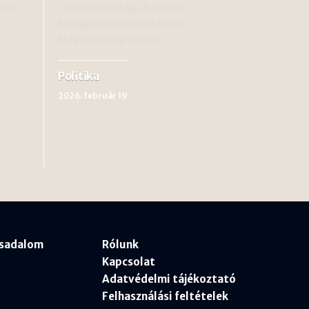
bán
szólásszabadság áll a vihar
középpontjában, miközben
Magyarország bátran…
Politika
2026. február 19
rsadalom
Rólunk
Kapcsolat
Adatvédelmi tájékoztató
Felhasználási feltételek