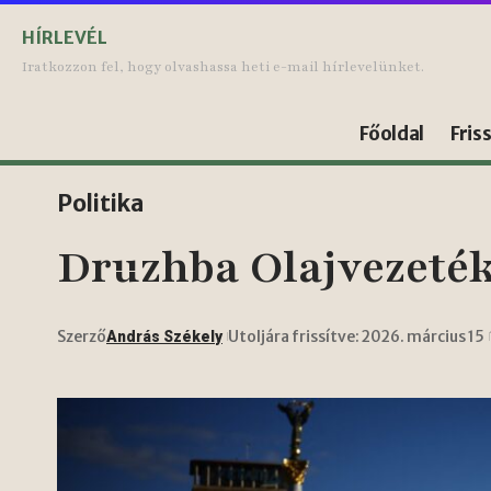
HÍRLEVÉL
Iratkozzon fel, hogy olvashassa heti e-mail hírlevelünket.
Főoldal
Fris
Politika
Druzhba Olajvezeték
Szerző
Utoljára frissítve: 2026. március 15
András Székely