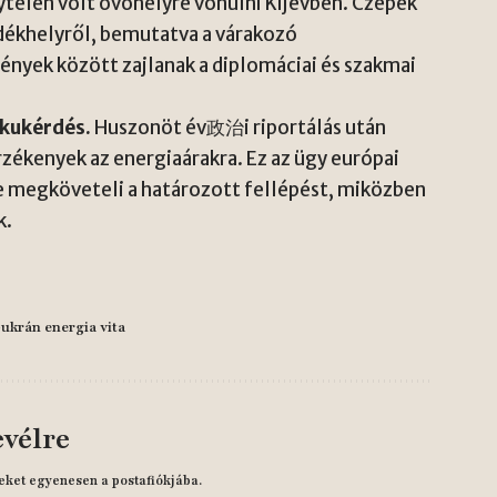
ytelen volt óvóhelyre vonulni Kijevben. Czepek
dékhelyről, bemutatva a várakozó
ények között zajlanak a diplomáciai és szakmai
kukérdés.
Huszonöt év政治i riportálás után
zékenyek az energiaárakra. Ez az ügy európai
 megköveteli a határozott fellépést, miközben
k.
ukrán energia vita
evélre
eket egyenesen a postafiókjába.