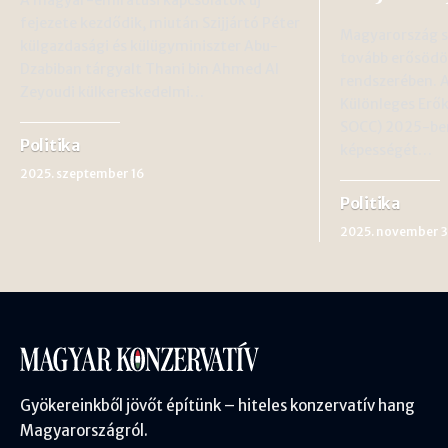
fejezete kezdődik, miután Szijjártó Péter
Magyarország s
külgazdasági és külügyminiszter Abu-
tovább erősödö
Dzabiban tárgyalt Thani bin Ahmed Al
rendszerében. 
Zeyoudi külkereskedelmi…
Különleges Erő
SOCC) 2025-ben 
Politika
képességét…
2025. szeptember 16
Politika
2025. november 3
Gyökereinkből jövőt építünk – hiteles konzervatív hang
Magyarországról.