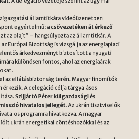
kat.
A delegáció vezetője szerint az ügy már
özigazgatási államtitkára videóüzenetben
áspont egyértelmű:
a csővezetéken át érkező
zt az olajt” – hangsúlyozta az államtitkár. A
az Európai Bizottság is vizsgálja az energiapiaci
 jelentős árkedvezményt biztosított a nyugati
zámára különösen fontos, ahol az energiaárak
sokat.
fel az ellátásbiztonság terén. Magyar finomítók
 érkezik. A delegáció célja tárgyalásos
ítása.
Szijjártó Péter külgazdasági és
sszió hivatalos jellegét.
Az ukrán tisztviselők
 hivatalos programra hivatkozva. A magyar
ióit ukrán energetikai döntéshozókkal és az