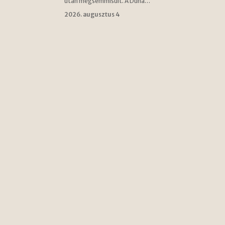
után megsemmisült. A Duna…
2026. augusztus 4