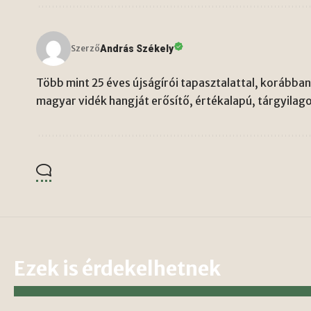
András Székely
Szerző
Több mint 25 éves újságírói tapasztalattal, korábban 
magyar vidék hangját erősítő, értékalapú, tárgyilago
Ezek is érdekelhetnek