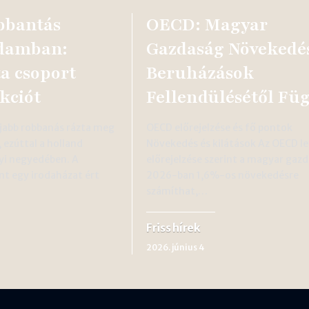
bbantás
OECD: Magyar
damban:
Gazdaság Növekedé
ta csoport
Beruházások
kciót
Fellendülésétől Fü
újabb robbanás rázta meg
OECD előrejelzése és fő pontok
ezúttal a holland
Növekedés és kilátások Az OECD l
yi negyedében. A
előrejelzése szerint a magyar gaz
nt egy irodaházat ért
2026-ban 1,6%-os növekedésre
számíthat,…
Friss hírek
2026. június 4