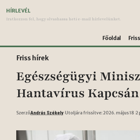
HÍRLEVÉL
Iratkozzon fel, hogy olvashassa heti e-mail hírlevelünket.
Főoldal
Fris
Friss hírek
Egészségügyi Minisz
Hantavírus Kapcsán
Szerző
Utoljára frissítve: 2026. május 18
2
András Székely