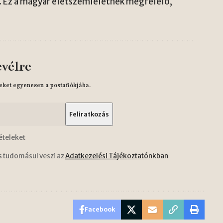
t. Ez a magyar életszemléletnek megfelelő,
evélre
eket egyenesen a postafiókjába.
ételeket
s tudomásul veszi az
Adatkezelési Tájékoztatónkban
Facebook