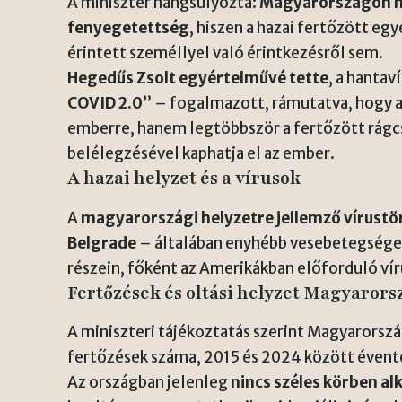
A miniszter hangsúlyozta:
Magyarországon n
fenyegetettség
, hiszen a hazai fertőzött eg
érintett személlyel való érintkezésről sem.
Hegedűs Zsolt egyértelművé tette
, a hantav
COVID 2.0
” – fogalmazott, rámutatva, hogy 
emberre, hanem legtöbbször a fertőzött rágcs
belélegzésével kaphatja el az ember.
A hazai helyzet és a vírusok
A
magyarországi helyzetre jellemző vírustö
Belgrade
– általában enyhébb vesebetegséget 
részein, főként az Amerikákban előforduló ví
Fertőzések és oltási helyzet Magyaror
A miniszteri tájékoztatás szerint Magyarorszá
fertőzések száma, 2015 és 2024 között évente
Az országban jelenleg
nincs széles körben alk