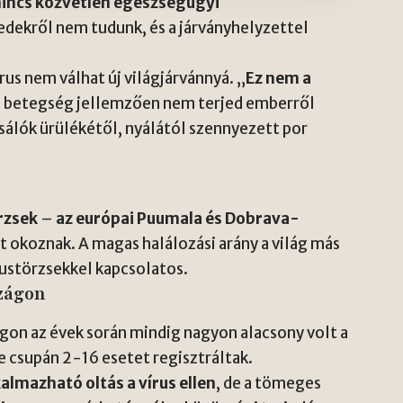
incs közvetlen egészségügyi
yedekről nem tudunk, és a járványhelyzettel
írus nem válhat új világjárvánnyá. „
Ez nem a
a betegség jellemzően nem terjed emberről
álók ürülékétől, nyálától szennyezett por
rzsek
–
az európai Puumala és Dobrava-
okoznak. A magas halálozási arány a világ más
rustörzsekkel kapcsolatos.
szágon
gon az évek során mindig nagyon alacsony volt a
 csupán 2-16 esetet regisztráltak.
almazható oltás a vírus ellen
, de a tömeges