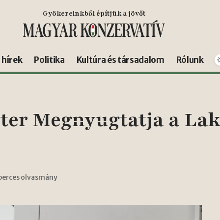
Gyökereinkből építjük a jövőt
s hírek
Politika
Kultúra és társadalom
Rólunk
ter Megnyugtatja a Lak
 perces olvasmány