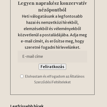
Legyen naprakész konzervatív
nézőpontból
Heti válogatásunk a legfontosabb
hazai és nemzetközi hírekből,
elemzésekből és véleményekből
közvetlenül a postaládájába. Adja meg
e-mail címét, és erősítse meg, hogy
szeretné fogadni hírlevelünket.
Elolvastam és elfogadom az Általános
Szerződési Feltételeket
Legfrissebb hírek