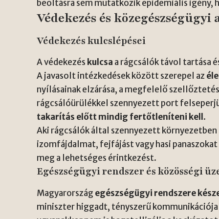
beoltásra sem mutatkozik epidemiális igény, h
Védekezés és közegészségügyi 
Védekezés kulcslépései
A védekezés
kulcsa
a rágcsálók távol tartása é
A javasolt intézkedések között szerepel az
éle
nyílásainak elzárása, a megfelelő szellőztetés
rágcsálóürülékkel szennyezett port felseperjü
takarítás előtt mindig fertőtleníteni kell
.
Aki rágcsálók által szennyezett környezetben 
izomfájdalmat, fejfájást vagy hasi panaszokat 
meg a lehetséges érintkezést.
Egészségügyi rendszer és közösségi üz
Magyarország
egészségügyi rendszere késze
miniszter higgadt, tényszerű kommunikációj