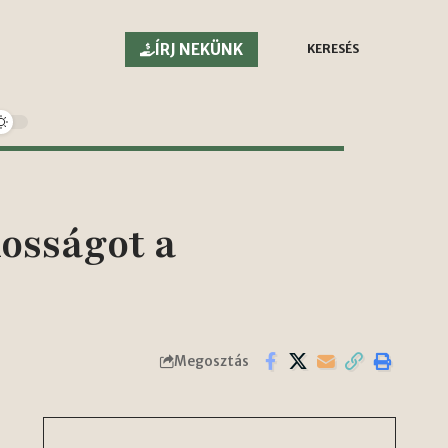
ÍRJ NEKÜNK
KERESÉS
osságot a
Megosztás