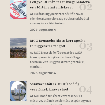
Lengyel-ukrán feszültség: Bandera
és a történelmi emlékezet
Az ukrán külügyminiszter békítő szavai
ellenére a Lengyelország és Ukrajna közötti
viszony újra a történelem…
2026. augusztus 4
MCC Brussels: Nincs korrupció a
felfüggesztés mögött
Az MCC Brussels felfüggesztése az EU
transzparencia nyilvántartásából egy
technikai vita ürügyén szivárogtatták ki,
mintha…
2026. augusztus 4
Visszavonták az M1 Híradó új
vezetőinek kinevezését
Az M1 Híradó frissített vezetésének és
műsorvezetőinek bejelentése csupán egy nap