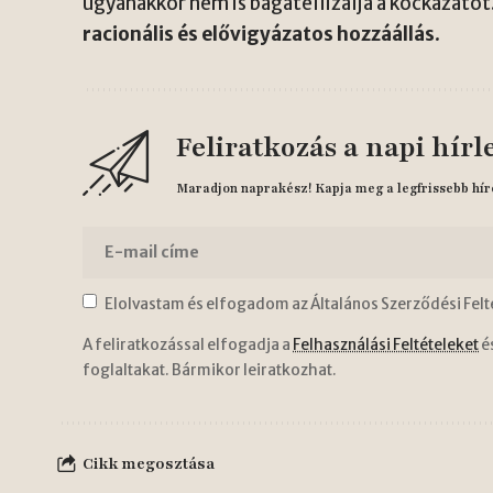
ugyanakkor nem is bagatellizálja a kockázato
racionális és elővigyázatos hozzáállás
.
Feliratkozás a napi hírl
Maradjon naprakész! Kapja meg a legfrissebb hír
Elolvastam és elfogadom az Általános Szerződési Felt
A feliratkozással elfogadja a
Felhasználási Feltételeket
é
foglaltakat. Bármikor leiratkozhat.
Cikk megosztása