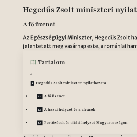
Hegedűs Zsolt miniszteri nyila
A fő üzenet
Az
Egészségügyi Miniszter
, Hegedűs Zsolt h
jelentetett meg vasárnap este, a romániai han
Tartalom
Hegedűs Zsolt miniszteri nyilatkozata
A fő üzenet
A hazai helyzet és a vírusok
Fertőzések és oltási helyzet Magyarországon