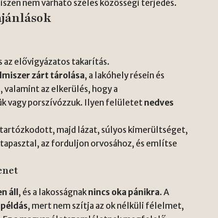
iszen nem várható széles közösségi terjedés.
ajánlások
s az elővigyázatos takarítás.
lmiszer zárt tárolása
, a lakóhely résein és
, valamint az elkerülés, hogy a
k vagy porszívózzuk. Ilyen felületet
nedves
tartózkodott, majd lázat, súlyos kimerültséget,
tapasztal, az forduljon orvosához, és említse
enet
n áll
, és a lakosságnak
nincs oka pánikra
. A
a
példás
, mert nem szítja az ok nélküli félelmet,