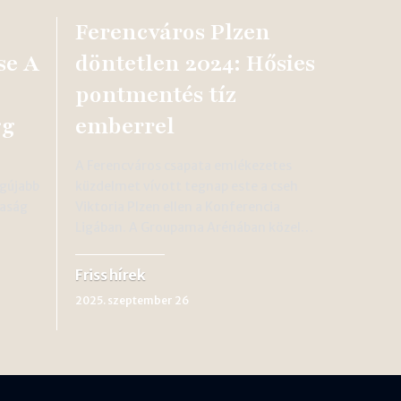
Ferencváros Plzen
se A
döntetlen 2024: Hősies
pontmentés tíz
gg
emberrel
A Ferencváros csapata emlékezetes
egújabb
küzdelmet vívott tegnap este a cseh
daság
Viktoria Plzen ellen a Konferencia
Ligában. A Groupama Arénában közel…
Friss hírek
2025. szeptember 26