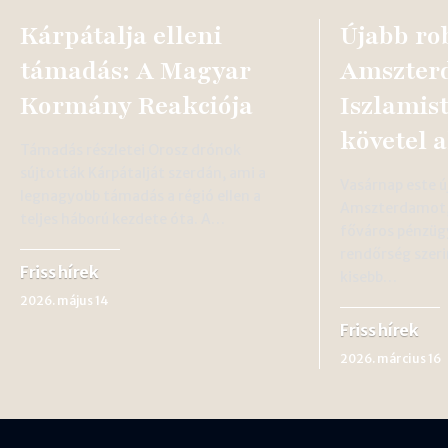
Kárpátalja elleni
Újabb ro
támadás: A Magyar
Amszter
Kormány Reakciója
Iszlamis
követel a
Támadás részletei Orosz drónok
sújtották Kárpátalját szerdán, ami a
Vasárnap este 
legnagyobb támadás a régió ellen a
Amszterdamot, 
teljes háború kezdete óta. A…
főváros pénzüg
rendőrség szeri
Friss hírek
kisebb…
2026. május 14
Friss hírek
2026. március 16