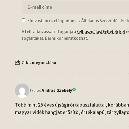
Elolvastam és elfogadom az Általános Szerződési Felt
A feliratkozással elfogadja a
Felhasználási Feltételeket
é
foglaltakat. Bármikor leiratkozhat.
Cikk megosztása
András Székely
Szerző
Több mint 25 éves újságírói tapasztalattal, korábban 
magyar vidék hangját erősítő, értékalapú, tárgyilago