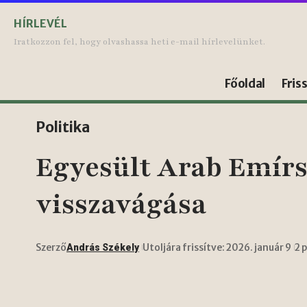
HÍRLEVÉL
Iratkozzon fel, hogy olvashassa heti e-mail hírlevelünket.
Főoldal
Fris
Politika
Egyesült Arab Emírs
visszavágása
Szerző
Utoljára frissítve: 2026. január 9
2 
András Székely