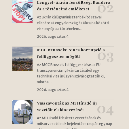
Lengyel-ukrán feszültség: Bandera
és a történelmi emlékezet
Az ukrán külügyminiszter békítő szavai
ellenére a Lengyelország és Ukrajna közötti
viszony újra a történelem…
2026. augusztus 4
MCC Brussels: Nincs korrupció a
felfüggesztés mögött
Az MCC Brussels felfüggesztése az EU
transzparencia nyilvántartásából egy
technikai vita ürügyén szivárogtatták ki,
mintha…
2026. augusztus 4
Visszavonták az M1 Híradó új
vezetőinek kinevezését
Az M1 Híradó frissített vezetésének és
műsorvezetőinek bejelentése csupán egy nap