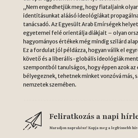
„Nem engedhetjük meg, hogy fiataljaink olyan
identitásunkat aláásó ideológiákat propagáln
tanácsadó. Az Egyesült Arab Emírségek helye
egyetemei felé orientálja diákjait – olyan ors
hagyományos értékek még mindig szilárd alap
Ez a fordulat jól példázza, hogyan válik el e
követő és a liberális-globális ideológiák me
szempontból tanulságos, hogy éppen azok az é
bélyegeznek, tehetnek minket vonzóvá más, sa
nemzetek szemében.
Feliratkozás a napi hírl
Maradjon naprakész! Kapja meg a legfrissebb hír