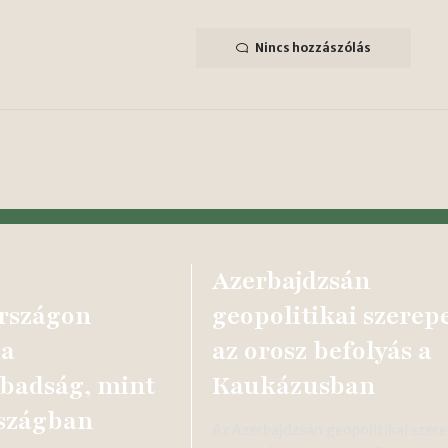
Nincs hozzászólás
:
Azerbajdzsán
rszágon
geopolitikai szerepe
 a
az orosz befolyás a
abadság, mint
Kaukázusban
szágban
Az Azerbajdzsán geopolitikai szere