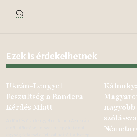
Ezek is érdekelhetnek
Ukrán-Lengyel
Kálnoky
Feszültség a Bandera
Magyaro
Kérdés Miatt
nagyobb
szólássz
A döntés és a lengyel reakciója Az ukrán
Németor
elnök döntése, miszerint egy katonai
egység felveszi a Felszabadító Hadsereg