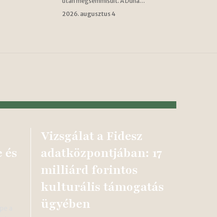
után megsemmisült. A Duna…
2026. augusztus 4
Vizsgálat a Fidesz
 és
adatközpontjában: 17
milliárd forintos
kulturális támogatás
ügyében
pe a