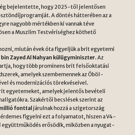
g bejelentette, hogy 2025-től jelentősen
ösztöndíjprogramját. A döntés hátterében az a
gyre nagyobb mértékben ki vannak téve
nösen a Muszlim Testvériséghez köthető
zni, miután évek óta figyeljük a brit egyetemi
 bin Zayed Al Nahyan külügyminiszter
. Az
tja, hogy több prominens brit felsőoktatási
endszerek, amelyek szembemennek az Öböl-
vel és modernizációs törekvéseivel.
brit egyetemeket, amelyek jelentős bevételi
hallgatókra. Szakértői becslések szerint az
illió fonttal
járulnak hozzá a szigetország
érdemes figyelni ezt a folyamatot, hiszen a V4-
si együttműködés erősödik, miközben a nyugat-