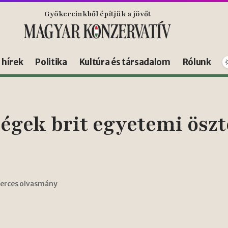
Gyökereinkből építjük a jövőt
s hírek
Politika
Kultúra és társadalom
Rólunk
égek brit egyetemi öszt
perces olvasmány