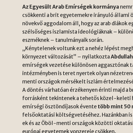
Az Egyesült Arab Emírségek kormánya
nemré
csökkenti a brit egyetemekre irányuló állami 
növekvő aggodalom áll, hogy az arab diákok e
szélsőséges iszlamista ideológiáknak – külö
eszméknek – tanulmányaik során.
„Kénytelenek voltunk ezt a nehéz lépést megho
környezet változását” – nyilatkozta
Abdullah
emírségek vezetése különösen aggasztónak tar
intézményben is teret nyertek olyan nézetr
menti országok mérsékelt iszlám értelmezésé
A döntés várhatóan érzékenyen érinti majd a 
forrásként tekintenek a tehetős közel-keleti 
emírségi ösztöndíjasok évente
több mint 50 m
felsőoktatási költségvetéséhez. Hazánkban is 
ek és az Öböl-menti országok közötti oktatá
európai egyetemek vonzereje csökken.