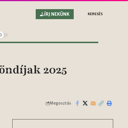
ÍRJ NEKÜNK
KERESÉS
öndíjak 2025
Megosztás