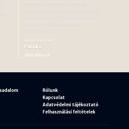
gi
Kedden a magyar politika eddig is
n
feszült légkörét egy szokatlan rendőri
ikai
akció rázta meg. A Fidesz szervereket
üzemeltető létesítményénél
lefolytatott…
Politika
2026. július 27
rsadalom
Rólunk
Kapcsolat
Adatvédelmi tájékoztató
Felhasználási feltételek