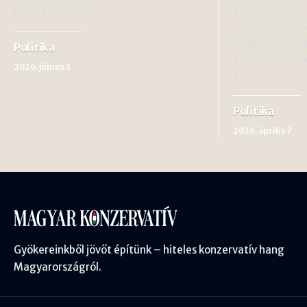
Hősei kitüntető…
Kálnoky Boris, a
egykori tudósí
Magyarország m
Politika
Viktor miniszte
2026. június 3
a…
Politika
2026. április 7
Gyökereinkből jövőt építünk – hiteles konzervatív hang
Magyarországról.