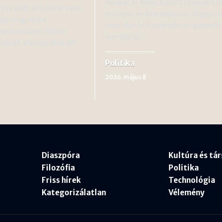
Nyugat és Kelet között Oroszorszá
 Die Welt és a Die Presse
befolyás és Azerbajdzsán függetle
tója megvédte
pozíciója Az Azerbajdzsán geopolit
édiavilágát. Orbán
szerepe az…
relnök alatt szabadabb
Politika
2026. május 8
Diaszpóra
Kultúra és tá
Filozófia
Politika
Friss hírek
Technológia
Kategorizálatlan
Vélemény