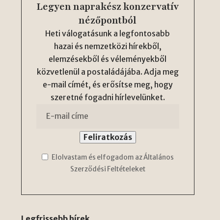
Legyen naprakész konzervatív
nézőpontból
Heti válogatásunk a legfontosabb
hazai és nemzetközi hírekből,
elemzésekből és véleményekből
közvetlenül a postaládájába. Adja meg
e-mail címét, és erősítse meg, hogy
szeretné fogadni hírlevelünket.
Elolvastam és elfogadom az Általános
Szerződési Feltételeket
Legfrissebb hírek