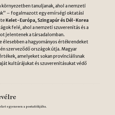
 környezetben tanuljanak, ahol a nemzeti
ak” – fogalmazott egy emírségi oktatási
tte
Kelet-Európa, Szingapúr és Dél-Korea
zágok felé, ahol a nemzeti szuverenitás és a
ot jelentenek a társadalomban.
gyre élesebben a hagyományos értékrendeket
ntén szerveződő országok útja. Magyar
rtékek, amelyeket sokan provinciálisnak
ját kultúrájukat és szuverenitásukat védő
evélre
eket egyenesen a postafiókjába.