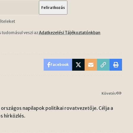
ételeket
s tudomásul veszi az
Adatkezelési Tájékoztatónkban
Facebook
Követés
országos napilapok politikai rovatvezetője. Célja a
s hírközlés.