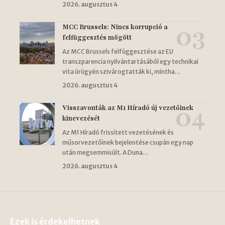
2026. augusztus 4
MCC Brussels: Nincs korrupció a
felfüggesztés mögött
Az MCC Brussels felfüggesztése az EU
transzparencia nyilvántartásából egy technikai
vita ürügyén szivárogtatták ki, mintha…
2026. augusztus 4
Visszavonták az M1 Híradó új vezetőinek
kinevezését
Az M1 Híradó frissített vezetésének és
műsorvezetőinek bejelentése csupán egy nap
után megsemmisült. A Duna…
2026. augusztus 4
Ezek is érdekelhetnek