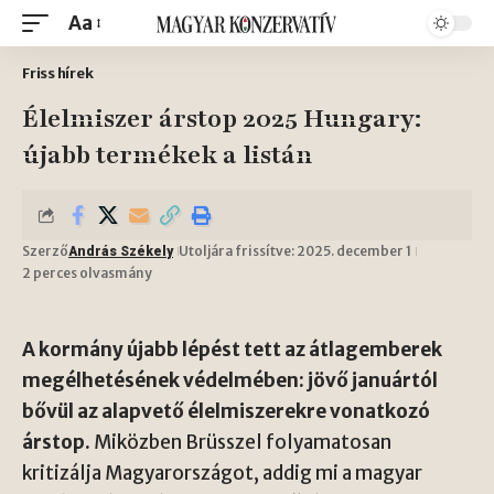
Aa
Friss hírek
Élelmiszer árstop 2025 Hungary:
újabb termékek a listán
Szerző
Utoljára frissítve: 2025. december 1
András Székely
2 perces olvasmány
A kormány újabb lépést tett az átlagemberek
megélhetésének védelmében: jövő januártól
bővül az alapvető élelmiszerekre vonatkozó
árstop.
Miközben Brüsszel folyamatosan
kritizálja Magyarországot, addig mi a magyar