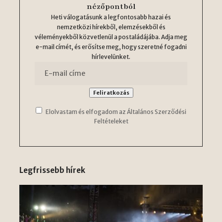
nézőpontból
Heti válogatásunk a legfontosabb hazai és
nemzetközi hírekből, elemzésekből és
véleményekből közvetlenül a postaládájába. Adja meg
e-mail címét, és erősítse meg, hogy szeretné fogadni
hírlevelünket.
Elolvastam és elfogadom az Általános Szerződési
Feltételeket
Legfrissebb hírek