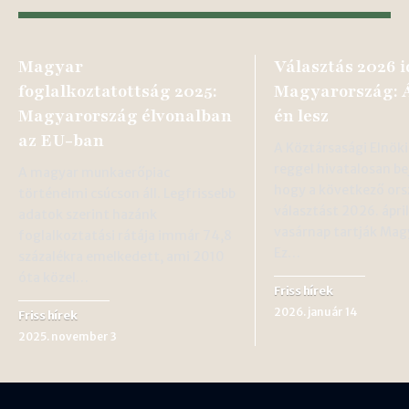
Magyar
Választás 2026 i
foglalkoztatottság 2025:
Magyarország: Áp
Magyarország élvonalban
én lesz
az EU-ban
A Köztársasági Elnöki
reggel hivatalosan be
A magyar munkaerőpiac
hogy a következő ors
történelmi csúcson áll. Legfrissebb
választást 2026. ápril
adatok szerint hazánk
vasárnap tartják Mag
foglalkoztatási rátája immár 74,8
Ez…
százalékra emelkedett, ami 2010
óta közel…
Friss hírek
2026. január 14
Friss hírek
2025. november 3