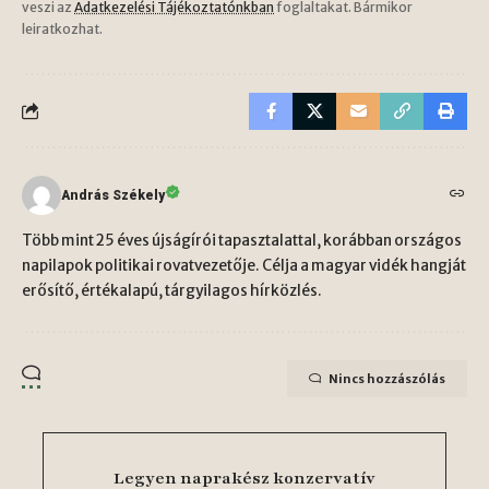
veszi az
Adatkezelési Tájékoztatónkban
foglaltakat. Bármikor
leiratkozhat.
András Székely
Több mint 25 éves újságírói tapasztalattal, korábban országos
napilapok politikai rovatvezetője. Célja a magyar vidék hangját
erősítő, értékalapú, tárgyilagos hírközlés.
Nincs hozzászólás
Legyen naprakész konzervatív