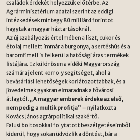
családok érdekét helyezzük előtérbe. Az
Agrárminisztérium adatai szerint az eddigi
intézkedések mintegy 80 milliárd forintot
hagytak a magyar háztartásoknál.
Az új szabályozás értelmében a liszt, cukor és
étolaj mellett immár a burgonya, a sertéshús és a
baromfimell is felkerül a hatósági áras termékek
listájára. Ez különösen a vidéki Magyarország
számára jelent komoly segítséget, ahol a
bevásárlási lehetőségek korlátozottabbak, és a
jövedelmek gyakran elmaradnak a fővárosi
átlagtól.
„A magyar emberek érdeke az első,
nem pedig a multik profitja”
– nyilatkozta
Kovács János agrárpolitikai szakértő.
Falusi boltosokkal folytatott beszélgetéseimből
kiderül, hogy sokan üdvözlik a döntést, bár a