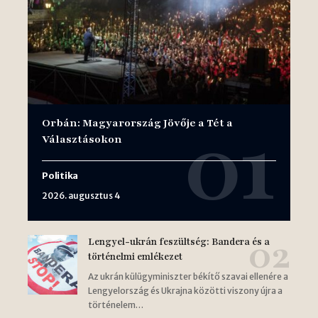
Orbán: Magyarország Jövője a Tét a
Választásokon
Politika
2026. augusztus 4
Lengyel-ukrán feszültség: Bandera és a
történelmi emlékezet
Az ukrán külügyminiszter békítő szavai ellenére a
Lengyelország és Ukrajna közötti viszony újra a
történelem…