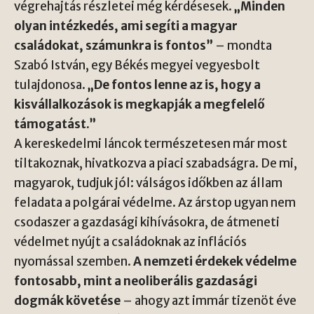
végrehajtás részletei még kérdésesek.
„Minden
olyan intézkedés, ami segíti a magyar
családokat, számunkra is fontos”
– mondta
Szabó István, egy Békés megyei vegyesbolt
tulajdonosa.
„De fontos lenne az is, hogy a
kisvállalkozások is megkapják a megfelelő
támogatást.”
A kereskedelmi láncok természetesen már most
tiltakoznak, hivatkozva a piaci szabadságra. De mi,
magyarok, tudjuk jól: válságos időkben az állam
feladata a polgárai védelme. Az árstop ugyan nem
csodaszer a gazdasági kihívásokra, de átmeneti
védelmet nyújt a családoknak az inflációs
nyomással szemben.
A nemzeti érdekek védelme
fontosabb, mint a neoliberális gazdasági
dogmák követése
– ahogy azt immár tizenöt éve