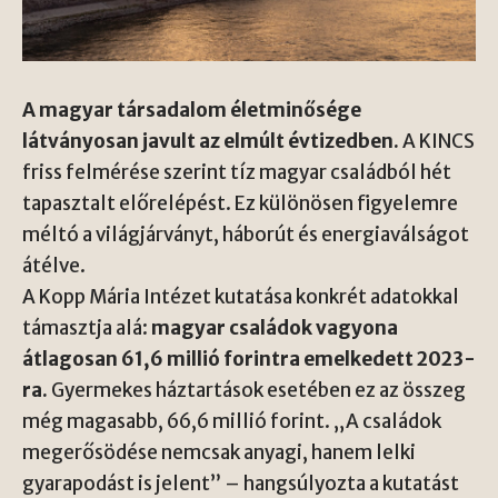
A magyar társadalom életminősége
látványosan javult az elmúlt évtizedben.
A KINCS
friss felmérése szerint tíz magyar családból hét
tapasztalt előrelépést. Ez különösen figyelemre
méltó a világjárványt, háborút és energiaválságot
átélve.
A Kopp Mária Intézet kutatása konkrét adatokkal
támasztja alá:
magyar családok vagyona
átlagosan 61,6 millió forintra emelkedett 2023-
ra.
Gyermekes háztartások esetében ez az összeg
még magasabb, 66,6 millió forint. „A családok
megerősödése nemcsak anyagi, hanem lelki
gyarapodást is jelent” – hangsúlyozta a kutatást