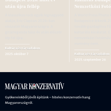
után újra fellép
Nemzetközi Fotó
A klasszikus rock egyik legnagyobb
A World Press Photo k
alakja, Eric Clapton 2026-ban
Budapestre érkezik 2
visszatér Magyarországra. A
tovább gazdagítva f
gitárlegenda húsz év után először
kulturális kínálatát. 
lép fel újra…
nemzetközi fotóműv
esemény nem…
Kultúra és társadalom
Kultúra és társadalom
2025. október 7
2025. szeptember 26
Gyökereinkből jövőt építünk – hiteles konzervatív hang
Magyarországról.