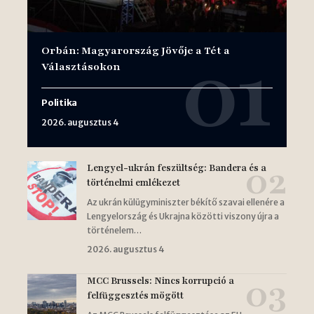
Orbán: Magyarország Jövője a Tét a
Választásokon
Politika
2026. augusztus 4
Lengyel-ukrán feszültség: Bandera és a
történelmi emlékezet
Az ukrán külügyminiszter békítő szavai ellenére a
Lengyelország és Ukrajna közötti viszony újra a
történelem…
2026. augusztus 4
MCC Brussels: Nincs korrupció a
felfüggesztés mögött