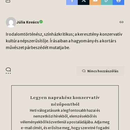
Júlia Kovács
Irodalomtörténész, színházkritikus; a keresztény‑konzervatív
kultúra népszerűsítője. Írásaiban a hagyomány és a kortárs
művészet párbeszédét mutatja be.
Nincs hozzászólás
Legyen naprakész konzervatív
nézőpontból
Heti válogatásunk a legfontosabb hazai és
nemzetközi hírekből, elemzésekből és
véleményekből közvetlenül a postaládájába. Adja meg
e-mail címét, és erősítse meg, hogy szeretné fogadni