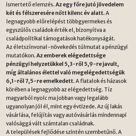
ismertető elemzés.
Az egy főre jutó jövedelem
két és félszeresére nőtt kilenc év alatt.
A
legnagyobb előrelépést többgyermekes és
egyszülős családok érték el, bizonyítva a
családpolitikai támogatások hatékonyságát.
Az életszínvonal-növekedés túlmutat a pénzügyi
mutatókon.
Az emberek elégedettsége
pénzügyi helyzetükkel 5,3-ről 5,9-re javult,
míg általános élettel való megelégedettségük
6,1-ről 7,5-re emelkedett.
A fiatalok és házasok
körében a legnagyobb az elégedettség. Tíz
magyarból nyolc ma jobban vagy legalább
ugyanolyan jól él, mint egy évtizede. Az új lakás
vásárlása, felújítás vagy autóvásárlás mindennapi
valósággá vált számtalan családnak.
A települések fejlődése szintén szembetűnő. A