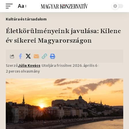
Aa
Kultúra és társadalom
Életkörülményeink javulása: Kilenc
év sikerei Magyarországon
Szerző
Utoljára frissítve: 2026. április 6
Júlia Kovács
2 perces olvasmány