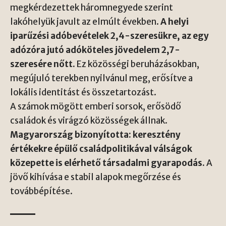
megkérdezettek háromnegyede szerint
lakóhelyük javult az elmúlt években.
A helyi
iparűzési adóbevételek 2,4-szeresükre, az egy
adózóra jutó adóköteles jövedelem 2,7-
szeresére nőtt.
Ez közösségi beruházásokban,
megújuló terekben nyilvánul meg, erősítve a
lokális identitást és összetartozást.
A számok mögött emberi sorsok, erősödő
családok és virágzó közösségek állnak.
Magyarország bizonyította: keresztény
értékekre épülő családpolitikával válságok
közepette is elérhető társadalmi gyarapodás.
A
jövő kihívása e stabil alapok megőrzése és
továbbépítése.