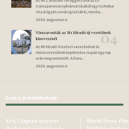
Az MCC Brussels felfüggesztése az EU
transzparencia nyilvántartásából egy technikai
vita ürügyén szivárogtatták ki, mintha…
2026. augusztus 4
Visszavonták az M1 Híradó új vezetőinek
kinevezését
Az M1 Híradó frissített vezetésének és
műsorvezetőinek bejelentése csupán egy nap
után megsemmisült. A Duna…
2026. augusztus 4
Ezek is érdekelhetnek
Eric Clapton koncert
World Press Pho
Budapest 2026: húsz év
Kiállítás Budape