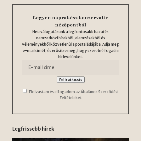
Legyen naprakész konzervatív
nézőpontból
Heti válogatásunk a legfontosabb hazai és
nemzetközi hírekből, elemzésekből és
véleményekből közvetlenül a postaládájába. Adja meg
e-mail címét, és erősítse meg, hogy szeretné fogadni
hírlevelünket.
Elolvastam és elfogadom az Általános Szerződési
Feltételeket
Legfrissebb hírek