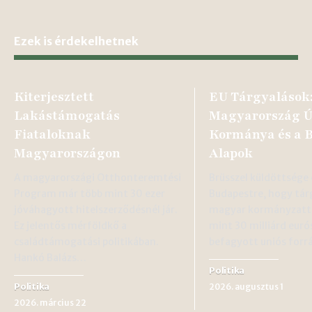
Ezek is érdekelhetnek
Kiterjesztett
EU Tárgyalások
Lakástámogatás
Magyarország Ú
Fiataloknak
Kormánya és a 
Magyarországon
Alapok
A magyarországi Otthonteremtési
Brüsszel küldöttsége 
Program már több mint 30 ezer
Budapestre, hogy tárg
jóváhagyott hitelszerződésnél jár.
magyar kormányzatta
Ez jelentős mérföldkő a
mint 30 milliárd eurós
családtámogatási politikában.
befagyott uniós forr
Hankó Balázs…
Politika
Politika
2026. augusztus 1
2026. március 22