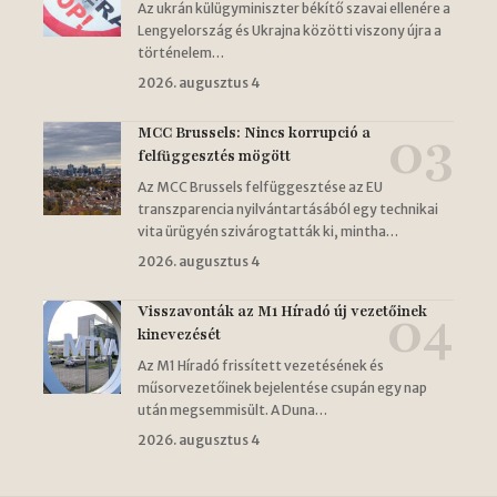
Az ukrán külügyminiszter békítő szavai ellenére a
Lengyelország és Ukrajna közötti viszony újra a
történelem…
2026. augusztus 4
MCC Brussels: Nincs korrupció a
felfüggesztés mögött
Az MCC Brussels felfüggesztése az EU
transzparencia nyilvántartásából egy technikai
vita ürügyén szivárogtatták ki, mintha…
2026. augusztus 4
Visszavonták az M1 Híradó új vezetőinek
kinevezését
Az M1 Híradó frissített vezetésének és
műsorvezetőinek bejelentése csupán egy nap
után megsemmisült. A Duna…
2026. augusztus 4