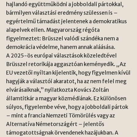
hajlandó együttműködni a jobboldali pártokkal,
bármilyen választási eredmény szülessen is –
egyértelmű támadást jelentenek a demokratikus
alapelvek ellen. Magyarország régóta
figyelmeztet: Brüsszel valódi szándéka nem a
demokrácia védelme, hanem annak aláásása.
A 2025-ös európai választások közeledtével
Brüsszel retorikája aggasztóan keményedik. „Az
EU vezetői nyíltan kijelentik, hogy figyelmen kívül
hagyják a választói akaratot, ha az nem felel meg
elvárásaiknak,” nyilatkozta Kovács Zoltán
államtitkár a magyar közmédiának. Ez különösen
súlyos, figyelembe véve, hogy a jobboldali pártok
– mint a francia Nemzeti Tömörülés vagy az
Alternatíva Németországért – jelentős
támogatottságnak örvendenek hazájukban. A