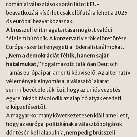
romániai választások során látott EU-
beavatkozási kísérlet csak előfutára lehet a 2025-
ös európai beavatkozásnak.
A brüsszeli elit magatartása mögött valódi
félelem húzódik. A konzervatív erők előretörése
Európa-szerte fenyegeti a föderalista álmokat.
„Nem a demokráciát féltik, hanem saját
hatalmukat,”
fogalmazott találóan Deutsch
Tamás európai parlamenti képviselő. Az alternatív
vélemények elnyomása, a választói akarat
semmibevétele tükrözi, hogy az uniós vezetés
egyre inkább távolodik az alapító atyák eredeti
elképzeléseitől.
A magyar kormány következetesen kiáll amellett,
hogy az európai politikának a választópolgárok
döntésén kell alapulnia, nem pedig brüsszeli