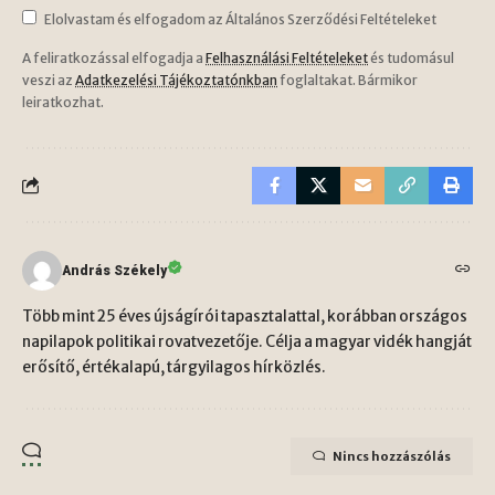
Elolvastam és elfogadom az Általános Szerződési Feltételeket
A feliratkozással elfogadja a
Felhasználási Feltételeket
és tudomásul
veszi az
Adatkezelési Tájékoztatónkban
foglaltakat. Bármikor
leiratkozhat.
András Székely
Több mint 25 éves újságírói tapasztalattal, korábban országos
napilapok politikai rovatvezetője. Célja a magyar vidék hangját
erősítő, értékalapú, tárgyilagos hírközlés.
Nincs hozzászólás