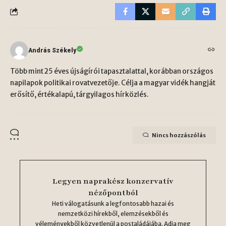
András Székely
Több mint 25 éves újságírói tapasztalattal, korábban országos
napilapok politikai rovatvezetője. Célja a magyar vidék hangját
erősítő, értékalapú, tárgyilagos hírközlés.
Nincs hozzászólás
Legyen naprakész konzervatív
nézőpontból
Heti válogatásunk a legfontosabb hazai és
nemzetközi hírekből, elemzésekből és
véleményekből közvetlenül a postaládájába. Adja meg