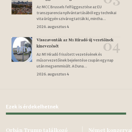
Az MCC Brussels felfüggesztése az EU
transzparencia nyilvántartásából egy technikai
vita ürügyén szivárogtatták ki, mintha…
2026. augusztus 4
Visszavonták az M1 Híradó új vezetőinek
kinevezését
Az M1 Híradó frissített vezetésének és
műsorvezetőinek bejelentése csupán egy nap
után megsemmisült. A Duna…
2026. augusztus 4
Ezek is érdekelhetnek
Orbán Trump találkozó
Német konzerva