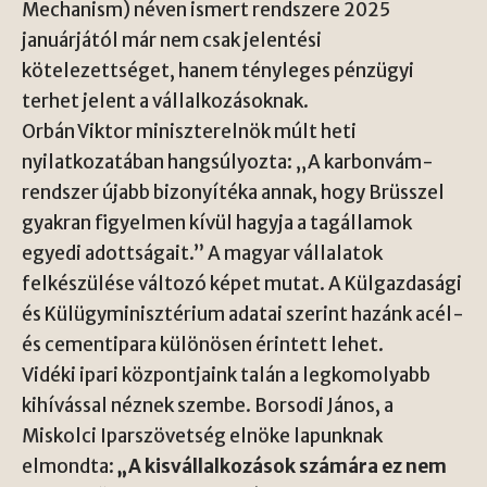
Mechanism) néven ismert rendszere 2025
januárjától már nem csak jelentési
kötelezettséget, hanem tényleges pénzügyi
terhet jelent a vállalkozásoknak.
Orbán Viktor miniszterelnök múlt heti
nyilatkozatában hangsúlyozta: „A karbonvám-
rendszer újabb bizonyítéka annak, hogy Brüsszel
gyakran figyelmen kívül hagyja a tagállamok
egyedi adottságait.” A magyar vállalatok
felkészülése változó képet mutat. A Külgazdasági
és Külügyminisztérium adatai szerint hazánk acél-
és cementipara különösen érintett lehet.
Vidéki ipari központjaink talán a legkomolyabb
kihívással néznek szembe. Borsodi János, a
Miskolci Iparszövetség elnöke lapunknak
elmondta:
„A kisvállalkozások számára ez nem