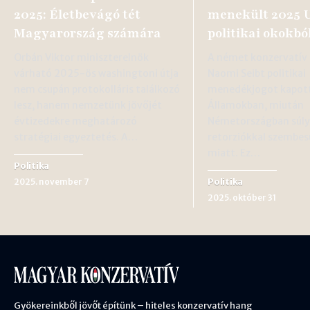
2025: Életbevágó tét
menekült 2025 
Magyarország számára
politikai okokbó
Orbán Viktor miniszterelnök
A német konzervatív 
várható 2025-ös washingtoni útja
Naomi Seibt politikai
nem csupán protokolláris találkozó
menedékjogot kapott
lesz, hanem nemzetünk jövőjét
Államokban, miután
évtizedekre meghatározó
Németországban súl
stratégiai egyeztetés. A…
retorziókkal szembes
miatt. Ez…
Politika
Politika
2025. november 7
2025. október 31
Gyökereinkből jövőt építünk – hiteles konzervatív hang