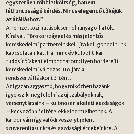
egyszerűen többletköltség, hanem
létfontosságú kérdés. Nincs elegendő tőkéjük
az átálláshoz.”
A nemzetközi hatások sem elhanyagolhatók.
Kínával, Törökországgal és más jelentős
kereskedelmi partnereinkkel újra kell gondolnunk
kapcsolatainkat. Harminc év külpolitikai
tudósítójaként elmondhatom: ilyen horderejű
kereskedelmi változás utoljára a
rendszerváltáskor történt.
Az igazán aggasztó, hogy miközben hazánk
igyekszik megfelelni az új szabályoknak,
versenytársaink – különösen a keleti gazdaságok
– kedvezőbb feltételekkel termelhetnek. A
karbonvám így valódi veszélyt jelent
szuverenitásunkra és gazdasági érdekeinkre. A