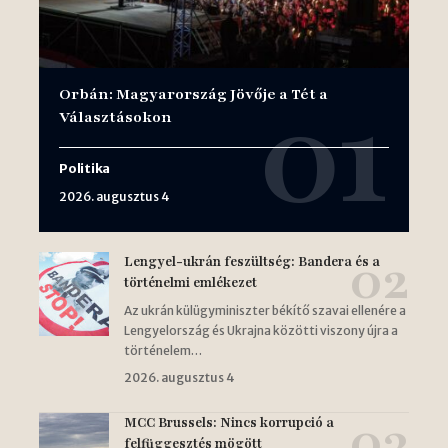
Orbán: Magyarország Jövője a Tét a
Választásokon
Politika
2026. augusztus 4
Lengyel-ukrán feszültség: Bandera és a
történelmi emlékezet
Az ukrán külügyminiszter békítő szavai ellenére a
Lengyelország és Ukrajna közötti viszony újra a
történelem…
2026. augusztus 4
MCC Brussels: Nincs korrupció a
felfüggesztés mögött