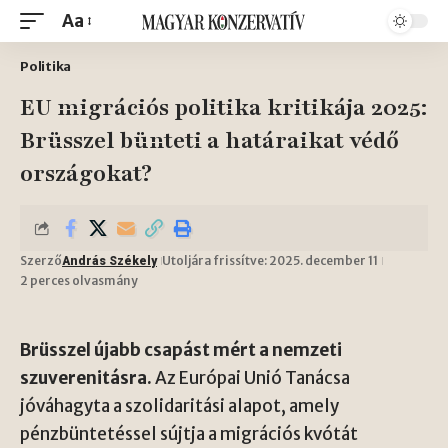
Aa
Politika
EU migrációs politika kritikája 2025:
Brüsszel bünteti a határaikat védő
országokat?
Szerző
Utoljára frissítve: 2025. december 11
András Székely
2 perces olvasmány
Brüsszel újabb csapást mért a nemzeti
szuverenitásra.
Az Európai Unió Tanácsa
jóváhagyta a szolidaritási alapot, amely
pénzbüntetéssel sújtja a migrációs kvótát