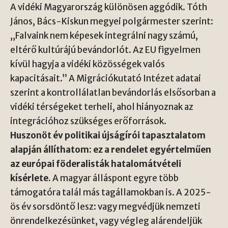
A vidéki Magyarország különösen aggódik. Tóth
János, Bács-Kiskun megyei polgármester szerint:
„Falvaink nem képesek integrálni nagy számú,
eltérő kultúrájú bevándorlót. Az EU figyelmen
kívül hagyja a vidéki közösségek valós
kapacitásait.” A Migrációkutató Intézet adatai
szerint a kontrollálatlan bevándorlás elsősorban a
vidéki térségeket terheli, ahol hiányoznak az
integrációhoz szükséges erőforrások.
Huszonöt év politikai újságírói tapasztalatom
alapján állíthatom: ez a rendelet egyértelműen
az európai föderalisták hatalomátvételi
kísérlete.
A magyar álláspont egyre több
támogatóra talál más tagállamokban is. A 2025-
ös év sorsdöntő lesz: vagy megvédjük nemzeti
önrendelkezésünket, vagy végleg alárendeljük