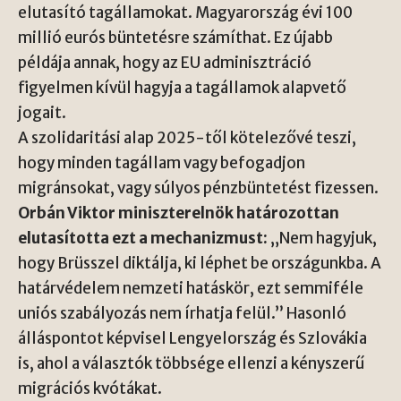
elutasító tagállamokat. Magyarország évi 100
millió eurós büntetésre számíthat. Ez újabb
példája annak, hogy az EU adminisztráció
figyelmen kívül hagyja a tagállamok alapvető
jogait.
A szolidaritási alap 2025-től kötelezővé teszi,
hogy minden tagállam vagy befogadjon
migránsokat, vagy súlyos pénzbüntetést fizessen.
Orbán Viktor miniszterelnök határozottan
elutasította ezt a mechanizmust:
„Nem hagyjuk,
hogy Brüsszel diktálja, ki léphet be országunkba. A
határvédelem nemzeti hatáskör, ezt semmiféle
uniós szabályozás nem írhatja felül.” Hasonló
álláspontot képvisel Lengyelország és Szlovákia
is, ahol a választók többsége ellenzi a kényszerű
migrációs kvótákat.