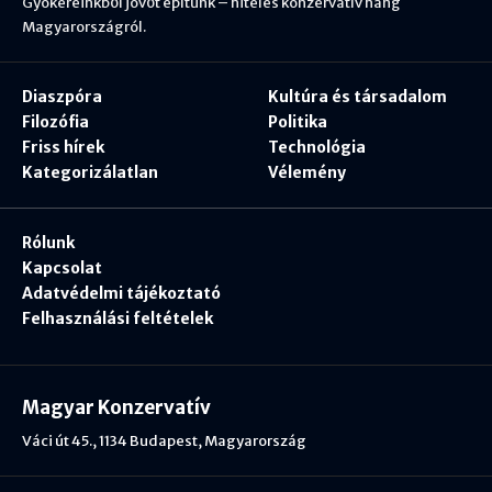
Gyökereinkből jövőt építünk – hiteles konzervatív hang
Magyarországról.
Diaszpóra
Kultúra és társadalom
Filozófia
Politika
Friss hírek
Technológia
Kategorizálatlan
Vélemény
Rólunk
Kapcsolat
Adatvédelmi tájékoztató
Felhasználási feltételek
Magyar Konzervatív
Váci út 45., 1134 Budapest, Magyarország