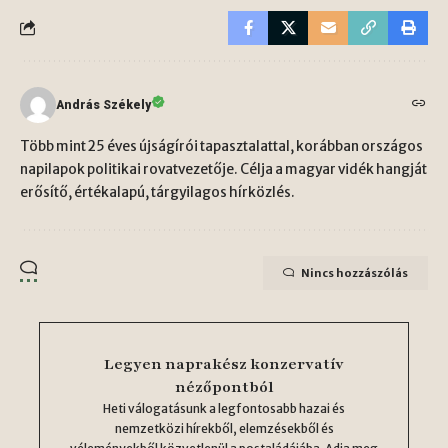
András Székely
Több mint 25 éves újságírói tapasztalattal, korábban országos
napilapok politikai rovatvezetője. Célja a magyar vidék hangját
erősítő, értékalapú, tárgyilagos hírközlés.
Nincs hozzászólás
Legyen naprakész konzervatív
nézőpontból
Heti válogatásunk a legfontosabb hazai és
nemzetközi hírekből, elemzésekből és