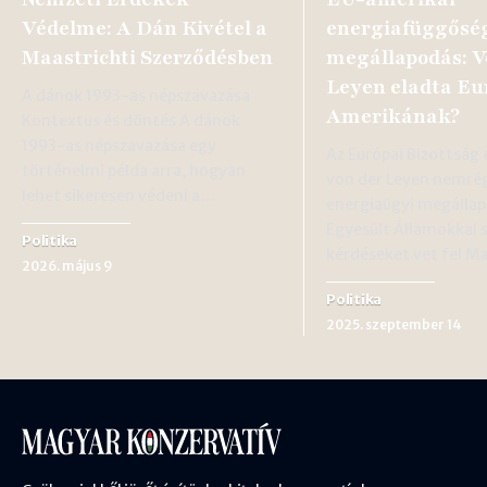
Védelme: A Dán Kivétel a
energiafüggősé
Maastrichti Szerződésben
megállapodás: V
Leyen eladta Eu
A dánok 1993-as népszavazása
Amerikának?
Kontextus és döntés A dánok
1993-as népszavazása egy
Az Európai Bizottság 
történelmi példa arra, hogyan
von der Leyen nemrég
lehet sikeresen védeni a…
energiaügyi megállap
Egyesült Államokkal 
Politika
kérdéseket vet fel 
2026. május 9
Politika
2025. szeptember 14