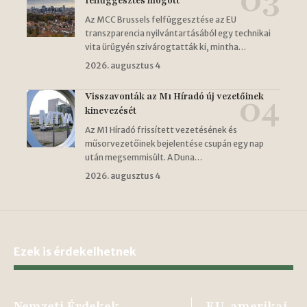
felfüggesztés mögött
Az MCC Brussels felfüggesztése az EU
transzparencia nyilvántartásából egy technikai
vita ürügyén szivárogtatták ki, mintha…
2026. augusztus 4
Visszavonták az M1 Híradó új vezetőinek
kinevezését
Az M1 Híradó frissített vezetésének és
műsorvezetőinek bejelentése csupán egy nap
után megsemmisült. A Duna…
2026. augusztus 4
Ezek is érdekelhetnek
Nemzeti Érdekek
EU-amerikai