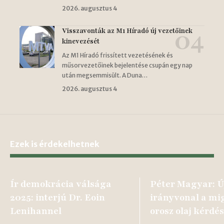
2026. augusztus 4
Visszavonták az M1 Híradó új vezetőinek
kinevezését
Az M1 Híradó frissített vezetésének és
műsorvezetőinek bejelentése csupán egy nap
után megsemmisült. A Duna…
2026. augusztus 4
Ezek is érdekelhetnek
Ír demokrácia válsága
Péter Magyar: Ú
2025: interjú Dr. Eoin
irányvonal a mig
Lenihannel
orosz olaj kérdé