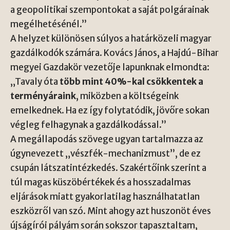
a geopolitikai szempontokat a saját polgárainak
megélhetésénél.”
A helyzet különösen súlyos a határközeli magyar
gazdálkodók számára. Kovács János, a Hajdú-Bihar
megyei Gazdakör vezetője lapunknak elmondta:
„Tavaly óta
több mint 40%-kal csökkentek a
terményáraink
, miközben a költségeink
emelkednek. Ha ez így folytatódik, jövőre sokan
végleg felhagynak a gazdálkodással.”
A megállapodás szövege ugyan tartalmazza az
úgynevezett „vészfék-mechanizmust”, de ez
csupán látszatintézkedés. Szakértőink szerint a
túl magas küszöbértékek és a hosszadalmas
eljárások miatt gyakorlatilag használhatatlan
eszközről van szó. Mint ahogy azt huszonöt éves
újságírói pályám során sokszor tapasztaltam,