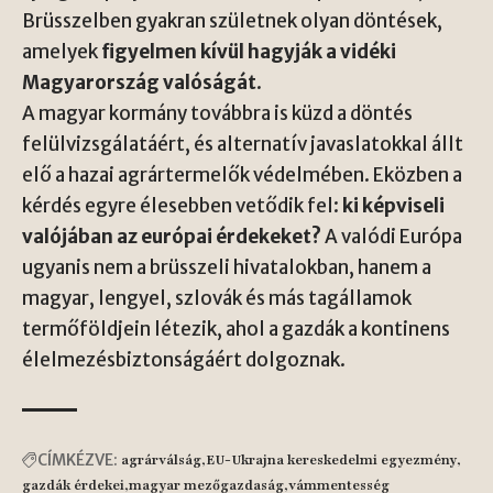
Brüsszelben gyakran születnek olyan döntések,
amelyek
figyelmen kívül hagyják a vidéki
Magyarország valóságát
.
A magyar kormány továbbra is küzd a döntés
felülvizsgálatáért, és alternatív javaslatokkal állt
elő a hazai agrártermelők védelmében. Eközben a
kérdés egyre élesebben vetődik fel:
ki képviseli
valójában az európai érdekeket?
A valódi Európa
ugyanis nem a brüsszeli hivatalokban, hanem a
magyar, lengyel, szlovák és más tagállamok
termőföldjein létezik, ahol a gazdák a kontinens
élelmezésbiztonságáért dolgoznak.
CÍMKÉZVE:
agrárválság
EU-Ukrajna kereskedelmi egyezmény
gazdák érdekei
magyar mezőgazdaság
vámmentesség