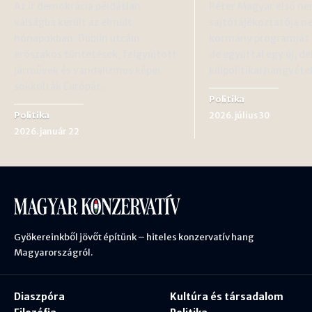
Az ír demokrácia példátlan
Péter Magyar első n
válságba került az elmúlt
sajtótájékoztatója n
hónapokban. Dublin utcáin
kormány programját 
erőszakos tüntetések, felgyújtott
de egyúttal egy új, d
járművek és vandalizmus képei
külpolitikai hangvéte
sokkolták Európát.…
Politika
Politika
2026. július 30
2026. január 22
Gyökereinkből jövőt építünk – hiteles konzervatív hang
Magyarországról.
Diaszpóra
Kultúra és társadalom