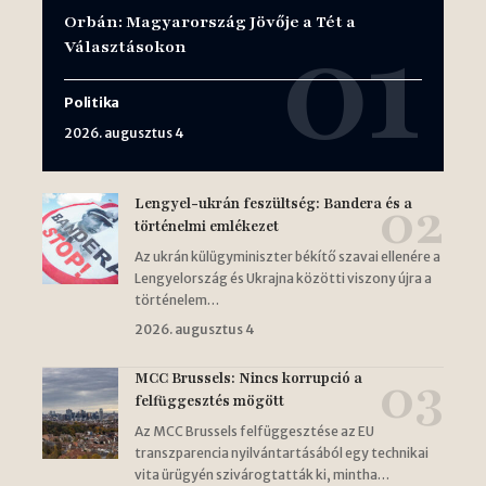
Orbán: Magyarország Jövője a Tét a
Választásokon
Politika
2026. augusztus 4
Lengyel-ukrán feszültség: Bandera és a
történelmi emlékezet
Az ukrán külügyminiszter békítő szavai ellenére a
Lengyelország és Ukrajna közötti viszony újra a
történelem…
2026. augusztus 4
MCC Brussels: Nincs korrupció a
felfüggesztés mögött
Az MCC Brussels felfüggesztése az EU
transzparencia nyilvántartásából egy technikai
vita ürügyén szivárogtatták ki, mintha…