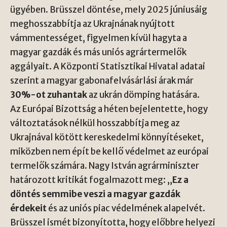
ügyében. Brüsszel döntése, mely 2025 júniusáig
meghosszabbítja az Ukrajnának nyújtott
vámmentességet, figyelmen kívül hagyta a
magyar gazdák és más uniós agrártermelők
aggályait. A Központi Statisztikai Hivatal adatai
szerint a magyar gabonafelvásárlási árak már
30%-ot zuhantak
az ukrán dömping hatására.
Az Európai Bizottság a héten bejelentette, hogy
változtatások nélkül hosszabbítja meg az
Ukrajnával kötött kereskedelmi könnyítéseket,
miközben nem épít be kellő védelmet az európai
termelők számára. Nagy István agrárminiszter
határozott kritikát fogalmazott meg: „
Ez a
döntés semmibe veszi a magyar gazdák
érdekeit
és az uniós piac védelmének alapelvét.
Brüsszel ismét bizonyította, hogy előbbre helyezi