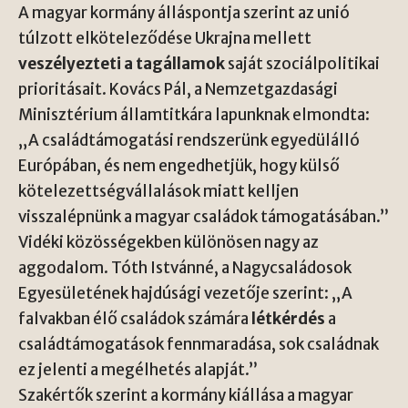
A magyar kormány álláspontja szerint az unió
túlzott elköteleződése Ukrajna mellett
veszélyezteti a tagállamok
saját szociálpolitikai
prioritásait. Kovács Pál, a Nemzetgazdasági
Minisztérium államtitkára lapunknak elmondta:
„A családtámogatási rendszerünk egyedülálló
Európában, és nem engedhetjük, hogy külső
kötelezettségvállalások miatt kelljen
visszalépnünk a magyar családok támogatásában.”
Vidéki közösségekben különösen nagy az
aggodalom. Tóth Istvánné, a Nagycsaládosok
Egyesületének hajdúsági vezetője szerint: „A
falvakban élő családok számára
létkérdés
a
családtámogatások fennmaradása, sok családnak
ez jelenti a megélhetés alapját.”
Szakértők szerint a kormány kiállása a magyar