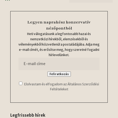
Legyen naprakész konzervatív
nézőpontból
Heti válogatásunk a legfontosabb hazai és
nemzetközi hírekből, elemzésekből és
véleményekből közvetlenül a postaládájába. Adja meg
e-mail címét, és erősítse meg, hogy szeretné fogadni
hírlevelünket.
Elolvastam és elfogadom az Általános Szerződési
Feltételeket
Legfrissebb hírek