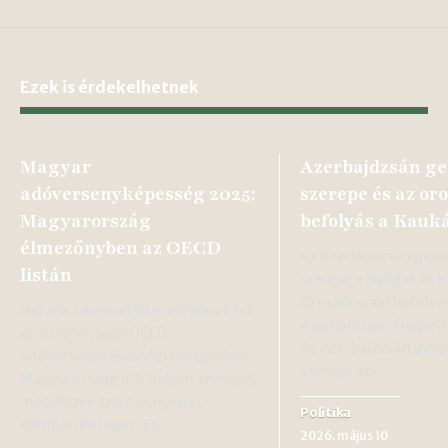
Ezek is érdekelhetnek
Magyar
Azerbajdzsán ge
adóversenyképesség 2025:
szerepe és az or
Magyarország
befolyás a Kauk
élmezőnyben az OECD
Az Azerbajdzsán geopo
listán
szerepe a Nyugat és K
Oroszországi befolyá
Hazánk történelmi eredményt ért
Azerbajdzsán függetl
el: a legfrissebb OECD
Az Azerbajdzsán geopo
adóversenyképességi rangsorban
szerepe az…
Magyarország a 9. helyen szerepel,
megelőzve számos nyugat-
Politika
európai országot. Ez…
2026. május 10