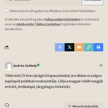
Elolvastam és elfogadom az Általános Szerződési Feltételeket
A feliratkozással elfogadja a
Felhasználási Feltételeket
és tudomásul
veszi az
Adatkezelési Tájékoztatónkban
foglaltakat. Bármikor
leiratkozhat.
András Székely
Több mint 25 éves újságírói tapasztalattal, korábban országos
napilapok politikai rovatvezetője. Célja a magyar vidék hangját
erősítő, értékalapú, tárgyilagos hírközlés.
Nincs hozzászólás