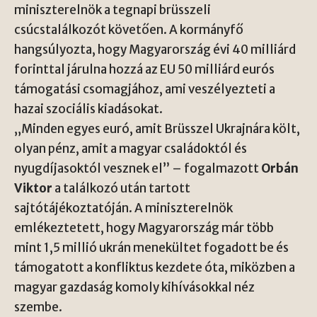
miniszterelnök a tegnapi brüsszeli
csúcstalálkozót követően. A kormányfő
hangsúlyozta, hogy Magyarország évi 40 milliárd
forinttal járulna hozzá az EU 50 milliárd eurós
támogatási csomagjához, ami veszélyezteti a
hazai szociális kiadásokat.
„Minden egyes euró, amit Brüsszel Ukrajnára költ,
olyan pénz, amit a magyar családoktól és
nyugdíjasoktól vesznek el” – fogalmazott
Orbán
Viktor
a találkozó után tartott
sajtótájékoztatóján. A miniszterelnök
emlékeztetett, hogy Magyarország már több
mint 1,5 millió ukrán menekültet fogadott be és
támogatott a konfliktus kezdete óta, miközben a
magyar gazdaság komoly kihívásokkal néz
szembe.