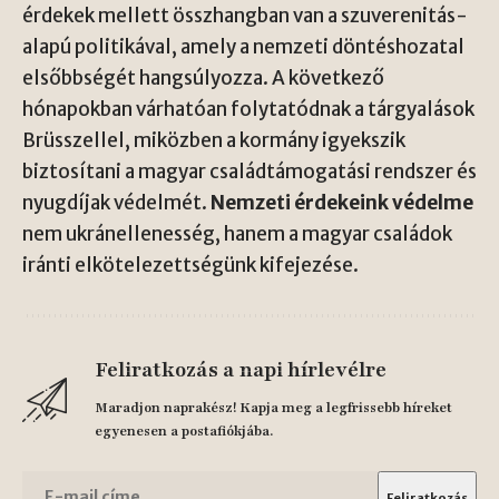
érdekek mellett összhangban van a szuverenitás-
alapú politikával, amely a nemzeti döntéshozatal
elsőbbségét hangsúlyozza. A következő
hónapokban várhatóan folytatódnak a tárgyalások
Brüsszellel, miközben a kormány igyekszik
biztosítani a magyar családtámogatási rendszer és
nyugdíjak védelmét.
Nemzeti érdekeink védelme
nem ukránellenesség, hanem a magyar családok
iránti elkötelezettségünk kifejezése.
Feliratkozás a napi hírlevélre
Maradjon naprakész! Kapja meg a legfrissebb híreket
egyenesen a postafiókjába.