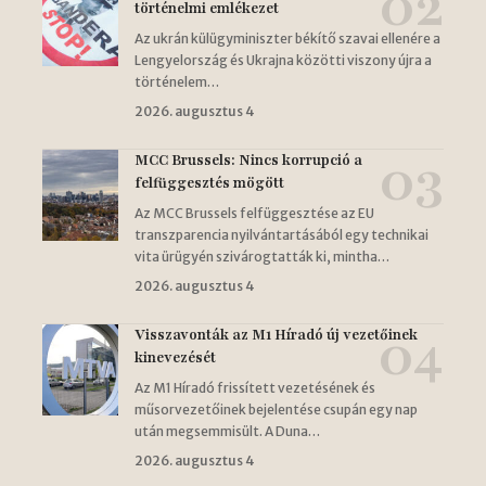
történelmi emlékezet
Az ukrán külügyminiszter békítő szavai ellenére a
Lengyelország és Ukrajna közötti viszony újra a
történelem…
2026. augusztus 4
MCC Brussels: Nincs korrupció a
felfüggesztés mögött
Az MCC Brussels felfüggesztése az EU
transzparencia nyilvántartásából egy technikai
vita ürügyén szivárogtatták ki, mintha…
2026. augusztus 4
Visszavonták az M1 Híradó új vezetőinek
kinevezését
Az M1 Híradó frissített vezetésének és
műsorvezetőinek bejelentése csupán egy nap
után megsemmisült. A Duna…
2026. augusztus 4