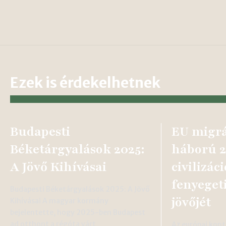
Ezek is érdekelhetnek
Budapesti
EU migrá
Béketárgyalások 2025:
háború 2
A Jövő Kihívásai
civilizác
fenyeget
Budapesti Béketárgyalások 2025: A Jövő
jövőjét
Kihívásai A magyar kormány
bejelentette, hogy 2025-ben Budapest
ad otthont a régóta várt
Az európai kont