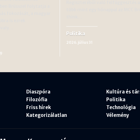
Regiszteréből való felfüggesztés 
ben Brüsszel folytatja a
több mint egy hónappal az MCC Br
ás fokozását, a magyar
think…
bra is ezrek
avaly…
Politika
2026. július 31
29
Diaszpóra
Kultúra és tá
Filozófia
Politika
Friss hírek
Technológia
Kategorizálatlan
Vélemény