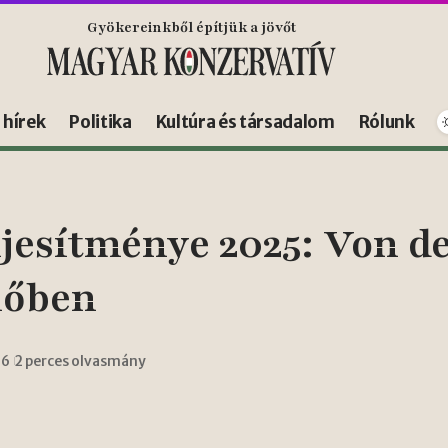
Gyökereinkből építjük a jövőt
s hírek
Politika
Kultúra és társadalom
Rólunk
ljesítménye 2025: Von de
lőben
26
2 perces olvasmány