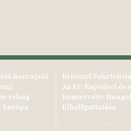
ció korrupció
Brüsszel Feketelistá
025:
Az EU Kapuőrei és 
iós válság
Konzervatív Hango
i Európa
Elhallgattatása
Európai Unió Transzparencia Regis
Az Európai Unió Transzparencia
inens válaszúthoz