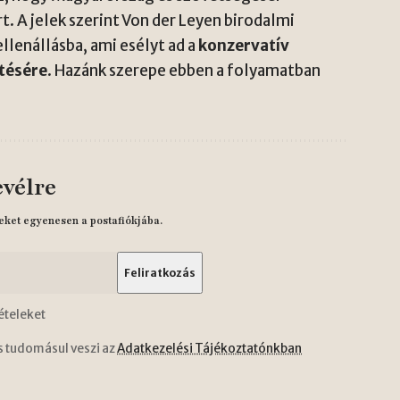
. A jelek szerint Von der Leyen birodalmi
lenállásba, ami esélyt ad a
konzervatív
ítésére
. Hazánk szerepe ebben a folyamatban
evélre
eket egyenesen a postafiókjába.
ételeket
s tudomásul veszi az
Adatkezelési Tájékoztatónkban