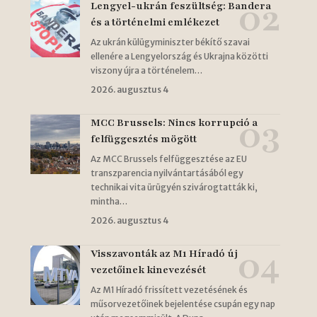
Lengyel-ukrán feszültség: Bandera
és a történelmi emlékezet
Az ukrán külügyminiszter békítő szavai
ellenére a Lengyelország és Ukrajna közötti
viszony újra a történelem…
2026. augusztus 4
MCC Brussels: Nincs korrupció a
felfüggesztés mögött
Az MCC Brussels felfüggesztése az EU
transzparencia nyilvántartásából egy
technikai vita ürügyén szivárogtatták ki,
mintha…
2026. augusztus 4
Visszavonták az M1 Híradó új
vezetőinek kinevezését
Az M1 Híradó frissített vezetésének és
műsorvezetőinek bejelentése csupán egy nap