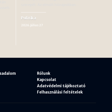
után
szerepét. Az elmúlt hónapokban…
ussels
Politika
2026. július 27
rsadalom
Rólunk
Kapcsolat
Adatvédelmi tájékoztató
Felhasználási feltételek