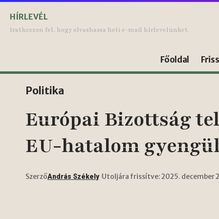
HÍRLEVÉL
Iratkozzon fel, hogy olvashassa heti e-mail hírlevelünket.
Főoldal
Fris
Politika
Európai Bizottság te
EU-hatalom gyengü
Szerző
Utoljára frissítve: 2025. december 
András Székely