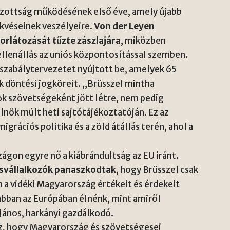
Bizottság működésének első éve, amely újabb
ekvéseinek veszélyeire.
Von der Leyen
orlátozását tűzte zászlajára
, miközben
llenállás az uniós központosítással szemben.
gszabálytervezetet nyújtott be, amelyek 65
k döntési jogköreit. „Brüsszel mintha
ok szövetségeként jött létre, nem pedig
lnök múlt heti sajtótájékoztatóján. Ez az
rációs politika és a zöld átállás terén, ahol a
ágon egyre nő a kiábrándultság az EU iránt.
svállalkozók panaszkodtak
, hogy Brüsszel csak
n a vidéki Magyarország értékeit és érdekeit
abban az Európában élnénk, mint amiről
János, harkányi gazdálkodó.
z, hogy Magyarország és szövetségesei