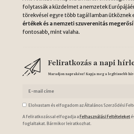
folytassák a küzdelmet a nemzetek Európájáért
törekvései egyre több tagállamban ütköznek el
értékek és a nemzeti szuverenitás megerős
fontosabb, mint valaha.
Feliratkozás a napi hírl
Maradjon naprakész! Kapja meg a legfrissebb hír
Elolvastam és elfogadom az Általános Szerződési Felt
A feliratkozással elfogadja a
Felhasználási Feltételeket
é
foglaltakat. Bármikor leiratkozhat.