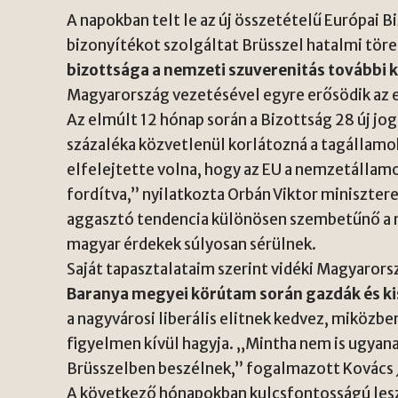
A napokban telt le az új összetételű Európai 
bizonyítékot szolgáltat Brüsszel hatalmi tör
bizottsága a nemzeti szuverenitás további k
Magyarország vezetésével egyre erősödik az e
Az elmúlt 12 hónap során a Bizottság 28 új jo
százaléka közvetlenül korlátozná a tagállamo
elfelejtette volna, hogy az EU a nemzetállam
fordítva,” nyilatkozta Orbán Viktor minisztere
aggasztó tendencia különösen szembetűnő a mig
magyar érdekek súlyosan sérülnek.
Saját tapasztalataim szerint vidéki Magyarorsz
Baranya megyei körútam során gazdák és ki
a nagyvárosi liberális elitnek kedvez, miközbe
figyelmen kívül hagyja. „Mintha nem is ugyan
Brüsszelben beszélnek,” fogalmazott Kovács 
A következő hónapokban kulcsfontosságú les