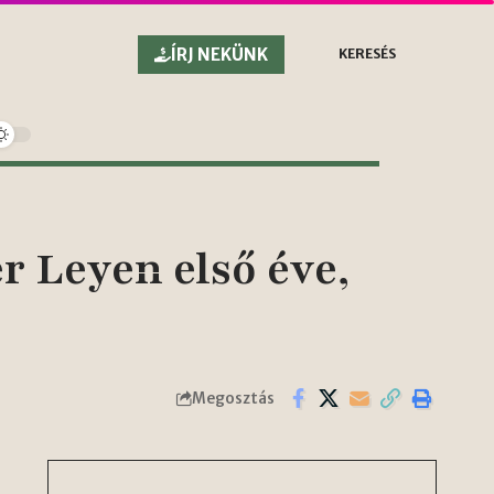
ÍRJ NEKÜNK
KERESÉS
r Leyen első éve,
Megosztás