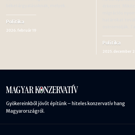
béketárgyalásoknak, melyek…
érkezett. Miköz
migrációs nyom
határokat továb
Politika
ostromolják. T
2026. február 19
Politika
2025. december 
Gyökereinkből jövőt építünk – hiteles konzervatív hang
Magyarországról.