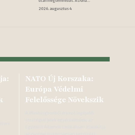
után megsemmisült. A Duna…
2026. augusztus 4
ja:
NATO Új Korszaka:
a
Európa Védelmi
k
Felelőssége Növekszik
A Washingtonból érkező legújabb
stratégiai jelek egyértelműek: az
ztere
Egyesült Államok radikálisan átalakítja
az európai biztonságban betöltött