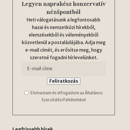
Legyen naprakész konzervatív
nézőpontból
Heti válogatásunk a legfontosabb
hazai és nemzetközi hírekből,
elemzésekből és véleményekből
közvetlenül a postaládájába. Adja meg
e-mail címét, és erősítse meg, hogy
szeretné fogadni hírlevelünket.
Elolvastam és elfogadom az Általános
Szerződési Feltételeket
Legfrissebb hírek