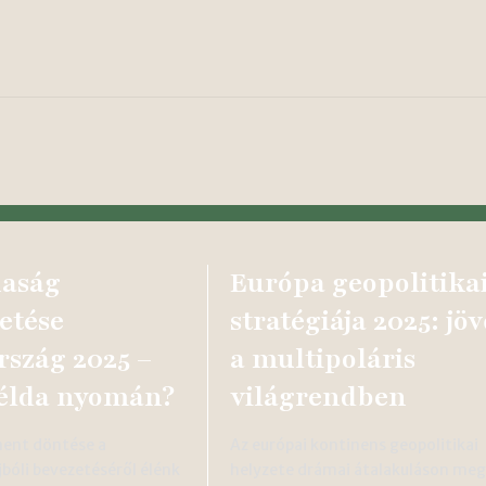
naság
Európa geopolitika
etése
stratégiája 2025: jöv
szág 2025 –
a multipoláris
élda nyomán?
világrendben
ment döntése a
Az európai kontinens geopolitikai
bóli bevezetéséről élénk
helyzete drámai átalakuláson me