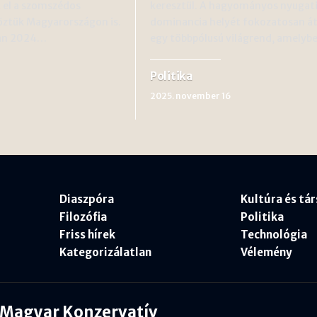
t el a szomszédos
keresztül. A hagyományos nyugat
öztük Magyarországon is.
dominancia helyét fokozatosan át
an 2024…
egy többpólusú világrend, amely
Politika
2025. november 16
Diaszpóra
Kultúra és tá
Filozófia
Politika
Friss hírek
Technológia
Kategorizálatlan
Vélemény
Magyar Konzervatív