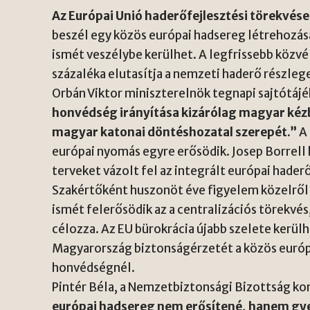
Az Európai Unió haderőfejlesztési törekvései
beszél egy közös európai hadsereg létrehozá
ismét veszélybe kerülhet. A legfrissebb köz
százaléka elutasítja a nemzeti haderő részlege
Orbán Viktor miniszterelnök tegnapi sajtótáj
honvédség irányítása kizárólag magyar kézb
magyar katonai döntéshozatal szerepét.”
A 
európai nyomás egyre erősödik. Josep Borrell
terveket vázolt fel az integrált európai hader
Szakértőként huszonöt éve figyelem közelről
ismét felerősödik az a centralizációs törekvés
célozza. Az EU bürokrácia újabb szelete kerül
Magyarország biztonságérzetét a közös európa
honvédségnél.
Pintér Béla, a Nemzetbiztonsági Bizottság ko
európai hadsereg nem erősítené, hanem gy