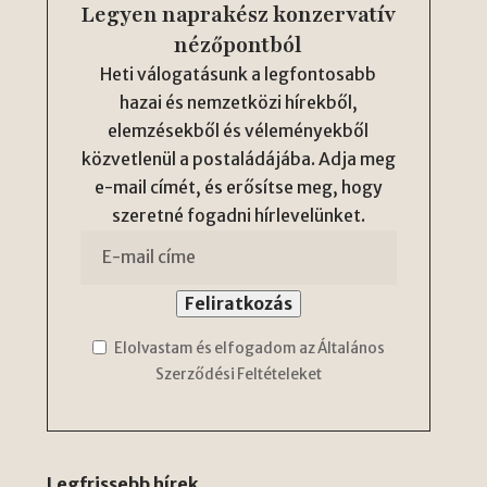
Legyen naprakész konzervatív
nézőpontból
Heti válogatásunk a legfontosabb
hazai és nemzetközi hírekből,
elemzésekből és véleményekből
közvetlenül a postaládájába. Adja meg
e-mail címét, és erősítse meg, hogy
szeretné fogadni hírlevelünket.
Elolvastam és elfogadom az Általános
Szerződési Feltételeket
Legfrissebb hírek