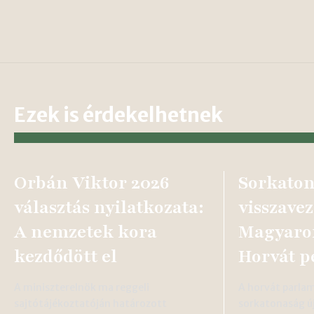
Ezek is érdekelhetnek
Orbán Viktor 2026
Sorkato
választás nyilatkozata:
visszavez
A nemzetek kora
Magyaror
kezdődött el
Horvát p
A miniszterelnök ma reggeli
A horvát parla
sajtótájékoztatóján határozott
sorkatonaság új