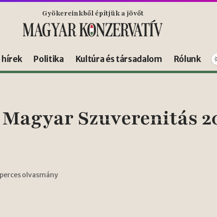
Gyökereinkből építjük a jövőt
s hírek
Politika
Kultúra és társadalom
Rólunk
 Magyar Szuverenitás 20
 perces olvasmány