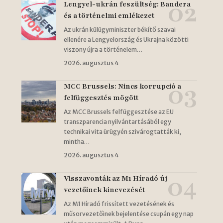
Lengyel-ukrán feszültség: Bandera
és a történelmi emlékezet
Az ukrán külügyminiszter békítő szavai
ellenére a Lengyelország és Ukrajna közötti
viszony újra a történelem…
2026. augusztus 4
MCC Brussels: Nincs korrupció a
felfüggesztés mögött
Az MCC Brussels felfüggesztése az EU
transzparencia nyilvántartásából egy
technikai vita ürügyén szivárogtatták ki,
mintha…
2026. augusztus 4
Visszavonták az M1 Híradó új
vezetőinek kinevezését
Az M1 Híradó frissített vezetésének és
műsorvezetőinek bejelentése csupán egy nap