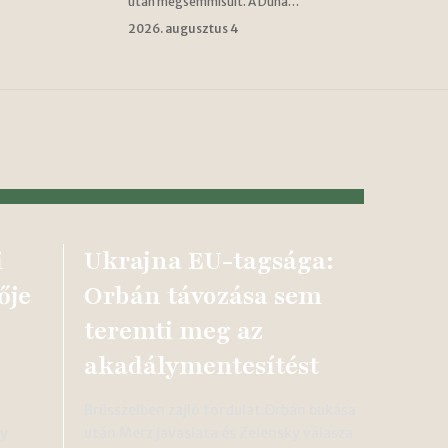
után megsemmisült. A Duna…
2026. augusztus 4
i
Ukrajna EU-tagsága:
ője
Orbán távozása sem
teremti meg az
akadálymentesítést
Brüsszelben zajló fordulat Orbán bukása
gy
után Merz javaslata és Zelensky válasza