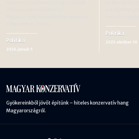
üzenetet fogalmazott meg a közelgő
vitákat indítot
2026-os választásokról és
országokban, k
Magyarország helyzetéről az átalakuló
Horvátországb
világrendben. Orbán…
Politika
Politika
2025. október 30
2026. január 5
Gyökereinkből jövőt építünk – hiteles konzervatív hang
Magyarországról.