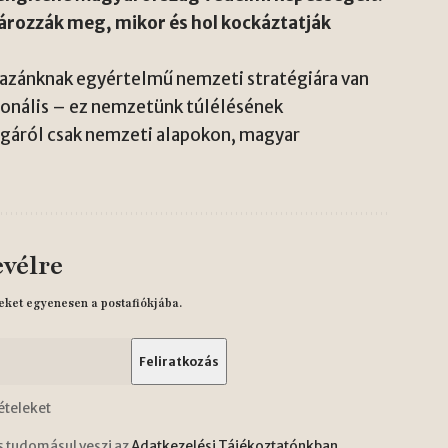
rozzák meg, mikor és hol kockáztatják
hazánknak egyértelmű nemzeti stratégiára van
onális – ez nemzetünk túlélésének
ágáról csak nemzeti alapokon, magyar
evélre
eket egyenesen a postafiókjába.
ételeket
s tudomásul veszi az
Adatkezelési Tájékoztatónkban