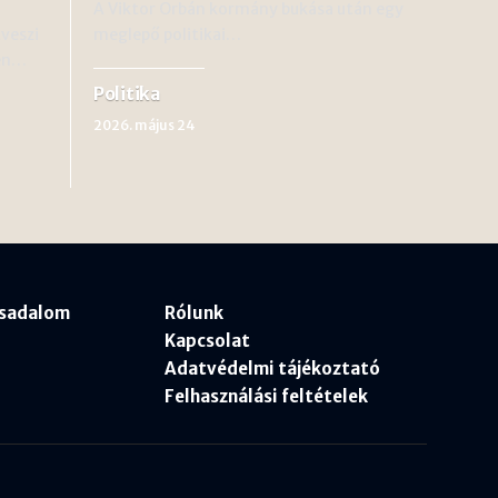
i
A Viktor Orbán kormány bukása után egy
veszi
meglepő politikai…
ben…
Politika
2026. május 24
rsadalom
Rólunk
Kapcsolat
Adatvédelmi tájékoztató
Felhasználási feltételek