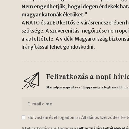
Nem engedhetjük, hogy idegen érdekek hatá
magyar katonák életüket.”
A NATO és az EU kettős elvárásrendszerében 
szüksége. A szuverenitás megőrzése nem opci
alapfeltétele. A vidéki Magyarország biztons
irányítással lehet gondoskodni.
Feliratkozás a napi hírl
Maradjon naprakész! Kapja meg a legfrissebb hír
Elolvastam és elfogadom az Általános Szerződési Felt
A feliratkozással elfogadja a
Felhasználási Feltételeket
é