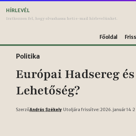
HÍRLEVÉL
Iratkozzon fel, hogy olvashassa heti e-mail hírlevelünket.
Főoldal
Fris
Politika
Európai Hadsereg és
Lehetőség?
Szerző
Utoljára frissítve: 2026. január 14
2
András Székely