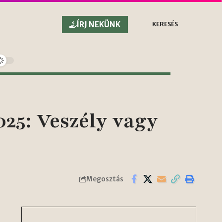
ÍRJ NEKÜNK
KERESÉS
25: Veszély vagy
Megosztás