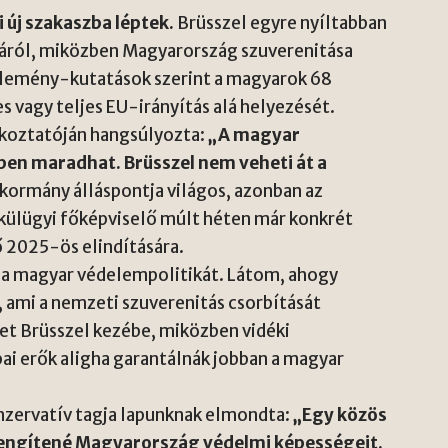
 új szakaszba léptek.
Brüsszel egyre nyíltabban
sáról, miközben Magyarország szuverenitása
vélemény-kutatások szerint a magyarok 68
s vagy teljes EU-irányítás alá helyezését.
ékoztatóján hangsúlyozta:
„A magyar
en maradhat. Brüsszel nem veheti át a
kormány álláspontja világos, azonban az
 külügyi főképviselő múlt héten már konkrét
ő 2025-ös elindítására.
 a magyar védelempolitikát. Látom, ahogy
, ami a nemzeti szuverenitás csorbítását
het Brüsszel kezébe, miközben vidéki
i erők aligha garantálnák jobban a magyar
nzervatív tagja lapunknak elmondta:
„Egy közös
engítené Magyarország védelmi képességeit.