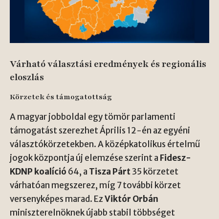
Várható választási eredmények és regionális
eloszlás
Körzetek és támogatottság
A magyar jobboldal egy tömör parlamenti
támogatást szerezhet Április 12-én az egyéni
választókörzetekben. A középkatolikus értelmű
jogok központja új elemzése szerint a
Fidesz-
KDNP koalíció
64, a
Tisza Párt
35 körzetet
várhatóan megszerez, míg 7 további körzet
versenyképes marad. Ez
Viktór Orbán
miniszterelnöknek újabb stabil többséget