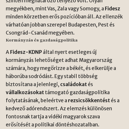
szintén meghatározó tényező volt. Olyan
megyékben, mint Vas, Zala vagy Somogy, a
Fidesz
minden körzetben erős pozícióban áll. Az ellenzék
várhatóan jobban szerepel Budapesten, Pest és
Csongrád-Csanád megyében.
Kormányzás és gazdaságpolitika
A
Fidesz-KDNP
által nyert esetleges új
kormányzás lehetőséget adhat Magyarország
számára, hogy megőrizze a békét, és elkerülje a
háborúba sodródást. Egy stabil többség
biztosítana a jelenlegi,
családokat
és
vállalkozásokat
támogató gazdaságpolitika
folytatásának, beleértve a
rezsicsökkentést
és a
kedvező adórendszert. Az elemzés különösen
fontosnak tartja a vidéki magyarok szava
erősítését a politikai döntéshozatalban.