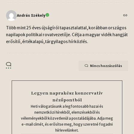
András Székely
Több mint 25 éves újságírói tapasztalattal, korábban országos
napilapok politikai rovatvezetője. Célja a magyar vidék hangját
erősítő, értékalapú, tárgyilagos hírközlés.
Nincs hozzászólás
Legyen naprakész konzervatív
nézőpontból
Heti válogatásunk a legfontosabb hazai és
nemzetközi hírekből, elemzésekből és
véleményekből közvetlenül a postaládájába. Adja meg
e-mail címét, és erősítse meg, hogy szeretné fogadni
hírlevelünket.