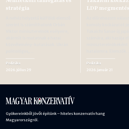
Nemzetközi támogatás és
Takaichi kockáz
stratégia
LDP megmentés
A nehéz helyzetű külföldi elemző
Az előrehozott válas
szerint is számíthatunk Orbán
komoly kockázatot j
Viktor miniszterelnök esélyeire,
Takaichi Sanae új ja
akármit is mutatnak a hazai
számára, aki hazája el
közvélemény-kutatások. Ukrán
miniszterelnökeként 
politológus,…
hatalomra. Elemzők
Politika
Politika
2026. július 29
2026. január 21
Gyökereinkből jövőt építünk – hiteles konzervatív hang
Magyarországról.