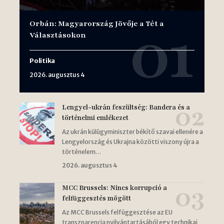
Orbán: Magyarország Jövője a Tét a
Választásokon
Politika
2026. augusztus 4
Lengyel-ukrán feszültség: Bandera és a
történelmi emlékezet
Az ukrán külügyminiszter békítő szavai ellenére a
Lengyelország és Ukrajna közötti viszony újra a
történelem…
2026. augusztus 4
MCC Brussels: Nincs korrupció a
felfüggesztés mögött
Az MCC Brussels felfüggesztése az EU
transzparencia nyilvántartásából egy technikai