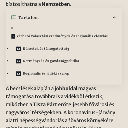
biztosíthatna a
Nemzetben
.
Tartalom
Várható választási eredmények és regionális eloszlás
Körzetek és támogatottság
Kormányzás és gazdaságpolitika
Regionális és vidéki szerep
A becslések alapján a
jobboldal
magvas
támogatása továbbra is a vidékből érkezik,
miközben a
Tisza Párt
erőteljesebb fővárosi és
nagyvárosi térségekben. A koronavírus-járvány
alatti népességvándorlás a főváros környékére