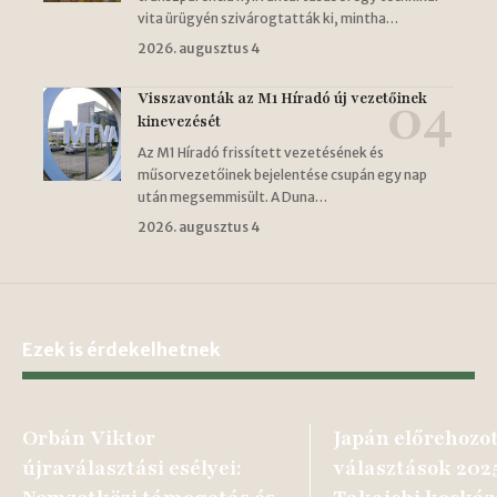
vita ürügyén szivárogtatták ki, mintha…
2026. augusztus 4
Visszavonták az M1 Híradó új vezetőinek
kinevezését
Az M1 Híradó frissített vezetésének és
műsorvezetőinek bejelentése csupán egy nap
után megsemmisült. A Duna…
2026. augusztus 4
Ezek is érdekelhetnek
Orbán Viktor
Japán előrehozo
újraválasztási esélyei:
választások 202