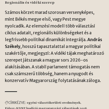
Regionális és vidéki szerep
Számos körzet marad szorosan versenyképes,
mint Békés megye első, vagy Pest megye
nyolcadik. Az elemzési modell több választási
ciklus adatait, regionális különbségeket és a
legfrissebb politikai dinamikát integrálja.
András
Székely
, hosszú tapasztalattal a magyar politikai
szakértője, megjegyzi: A vidéki tájak meghatározó
szerepet játszanak a magyar sors 2026-os
alakításában. A stabil parlament támogatás nem
csak számszerű többség, hanem a nyugodt és
konzervatív Magyarország folytatásának záloga.
CÍMKÉZVE:
egyéni választókerületi eredmények
Fidesz-KDNP koalíció
magyarországi választások 2026