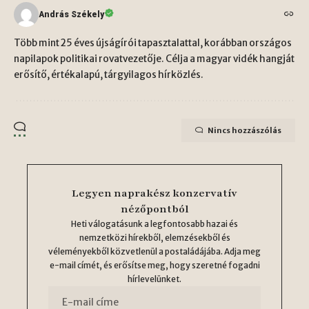
András Székely
Több mint 25 éves újságírói tapasztalattal, korábban országos
napilapok politikai rovatvezetője. Célja a magyar vidék hangját
erősítő, értékalapú, tárgyilagos hírközlés.
Nincs hozzászólás
Legyen naprakész konzervatív
nézőpontból
Heti válogatásunk a legfontosabb hazai és
nemzetközi hírekből, elemzésekből és
véleményekből közvetlenül a postaládájába. Adja meg
e-mail címét, és erősítse meg, hogy szeretné fogadni
hírlevelünket.