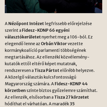
A
Nézőpont Intézet
legfrissebb előrejelzése
szerint a
Fidesz-KDNP 66 egyéni
választókerületet
nyerhet meg a 106-ból. Ez
elegendő lenne az
Orbán Viktor
vezette
kormánykoalíció parlamenti többségének
megtartásához. Az ellenzéki közvélemény-
kutatók ettől eltérő képet mutatnak,
rendszeresen a
Tisza Pártot
előrébb helyezve.
A közelgő választás kulcsfontosságú
Magyarország számára. A
Fidesz-KDNP 44
körzetben
szinte biztos győzelemre számíthat.
Az ellenzék, elsősorban a
Tisza 27 körzetet
hódíthat el várhatóan. A maradék
35