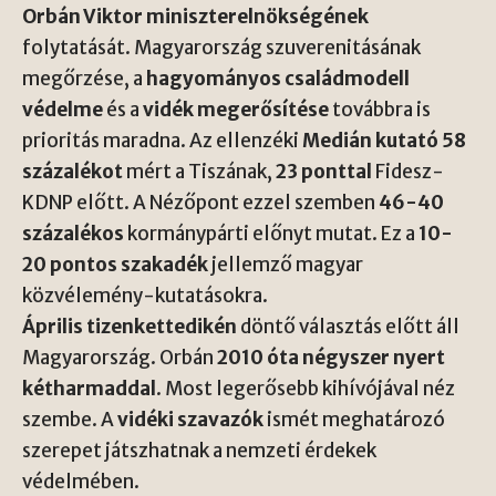
Orbán Viktor miniszterelnökségének
folytatását. Magyarország szuverenitásának
megőrzése, a
hagyományos családmodell
védelme
és a
vidék megerősítése
továbbra is
prioritás maradna. Az ellenzéki
Medián kutató 58
százalékot
mért a Tiszának,
23 ponttal
Fidesz-
KDNP előtt. A Nézőpont ezzel szemben
46-40
százalékos
kormánypárti előnyt mutat. Ez a
10-
20 pontos szakadék
jellemző magyar
közvélemény-kutatásokra.
Április tizenkettedikén
döntő választás előtt áll
Magyarország. Orbán
2010 óta négyszer nyert
kétharmaddal
. Most legerősebb kihívójával néz
szembe. A
vidéki szavazók
ismét meghatározó
szerepet játszhatnak a nemzeti érdekek
védelmében.