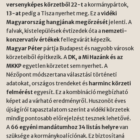
versenyképes körzetből 22-t
a kormánypártok,
13-at
pedig a Tisza nyerhet meg. Ez a
vidéki
Magyarország hangjának megőrzését
jelenti. A
falvak, kistelepülések évtizedek óta a
nemzeti-
konzervatív értékek
fellegvárát képezik.
Magyar Péter
pártja Budapest és nagyobb városok
körzeteiből építkezik. A
DK, a Mi Hazánk és az
MKKP
egyetlen körzetet sem nyerhet. A
Nézőpont módszertana választási történeti
adatokat, országos trendeket és
harminc körzeti
felmérést
egyesít. Ez a kombináció megbízható
képet ad a várható eredményről. Huszonöt éves
újságírói tapasztalatom szerint a vidéki körzetek
mindig pontosabb előrejelzést tesznek lehetővé.
A
66 egyéni mandátumhoz 34 listás helyre
van
szüksége a kormánykoalíciónak. Ez biztosítaná