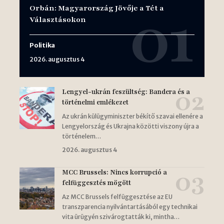
Orbán: Magyarország Jövője a Tét a
Választásokon
Politika
2026. augusztus 4
Lengyel-ukrán feszültség: Bandera és a
történelmi emlékezet
Az ukrán külügyminiszter békítő szavai ellenére a
Lengyelország és Ukrajna közötti viszony újra a
történelem…
2026. augusztus 4
MCC Brussels: Nincs korrupció a
felfüggesztés mögött
Az MCC Brussels felfüggesztése az EU
transzparencia nyilvántartásából egy technikai
vita ürügyén szivárogtatták ki, mintha…