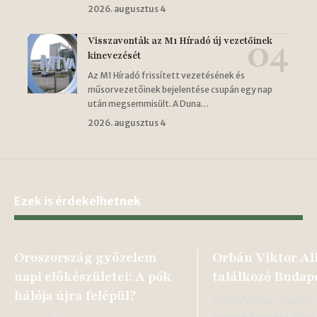
2026. augusztus 4
Visszavonták az M1 Híradó új vezetőinek
kinevezését
Az M1 Híradó frissített vezetésének és
műsorvezetőinek bejelentése csupán egy nap
után megsemmisült. A Duna…
2026. augusztus 4
Ezek is érdekelhetnek
Oroszország győzelem
Orbán Viktor Al
napi előkészületei: A pók
találkozó Budap
hálója újra felépül?
Orbán Viktor miniszt