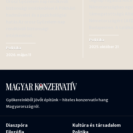
tegnap fogadta Alice 
Orosz Győzelem nap rendkívüli
Németországban egy
biztonsági intézkedései A Pókháló
támogatottságú Alte
hadművelet és a pszichológiai
Németországért (AfD
hatás Az orosz Győzelem nap
Budapesten. A találk
rendkívüli biztonsági
intézkedései…
Politika
2025. október 21
Politika
2026. május 11
Gyökereinkből jövőt építünk – hiteles konzervatív hang
Magyarországról.
Diaszpóra
Kultúra és társadalom
Filozófia
Politika