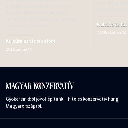
hazánkban. A n
megújulása nem pusztán esztétikai,
ellenére egyre 
hanem lelki kérdés is. Budapest
történelmi terei és épületei nemcsak
Kultúra és tá
építészeti örökségünk…
2025. október 30
Kultúra és társadalom
2026. január 14
Gyökereinkből jövőt építünk – hiteles konzervatív hang
Magyarországról.