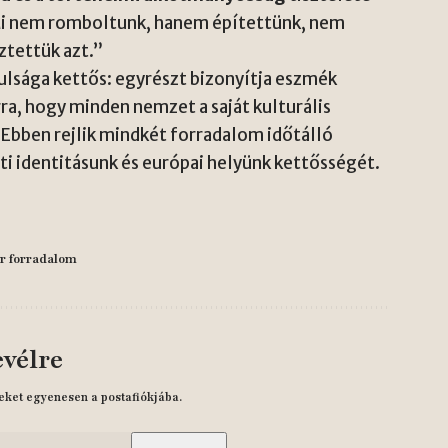
Mi nem romboltunk, hanem építettünk, nem
ztettük azt.”
lsága kettős: egyrészt bizonyítja eszmék
rra, hogy minden nemzet a saját kulturális
 Ebben rejlik mindkét forradalom időtálló
i identitásunk és európai helyünk kettősségét.
r forradalom
evélre
eket egyenesen a postafiókjába.