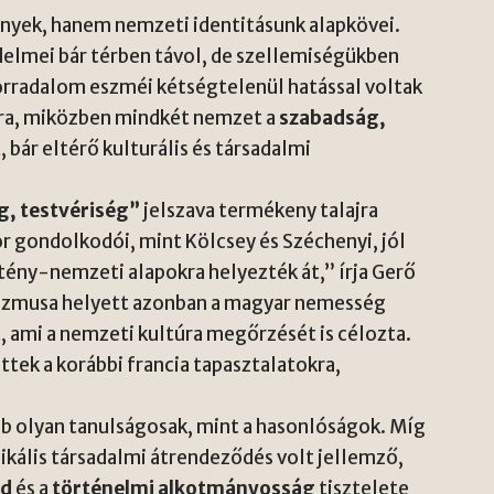
yek, hanem nemzeti identitásunk alapkövei.
elmei bár térben távol, de szellemiségükben
orradalom eszméi kétségtelenül hatással voltak
ra, miközben mindkét nemzet a
szabadság,
, bár eltérő kulturális és társadalmi
, testvériség”
jelszava termékeny talajra
 gondolkodói, mint Kölcsey és Széchenyi, jól
tény-nemzeti alapokra helyezték át,” írja Gerő
alizmusa helyett azonban a magyar nemesség
 ami a nemzeti kultúra megőrzését is célozta.
ttek a korábbi francia tapasztalatokra,
b olyan tanulságosak, mint a hasonlóságok. Míg
ikális társadalmi átrendeződés volt jellemző,
nd
és a
történelmi alkotmányosság
tisztelete