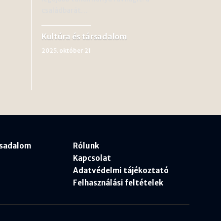
családbarát…
Kultúra és társadalom
2025. október 21
rsadalom
Rólunk
Kapcsolat
Adatvédelmi tájékoztató
Felhasználási feltételek