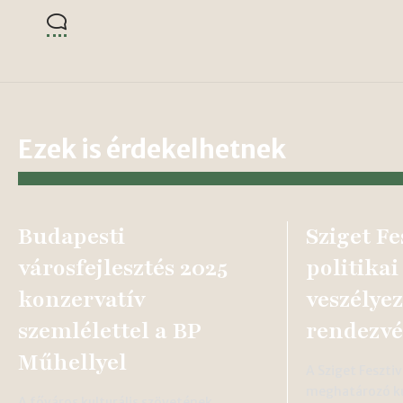
Ezek is érdekelhetnek
Budapesti
Sziget Fe
városfejlesztés 2025
politika
konzervatív
veszélyez
szemlélettel a BP
rendezvé
Műhellyel
A Sziget Feszti
meghatározó ku
A főváros kulturális szövetének