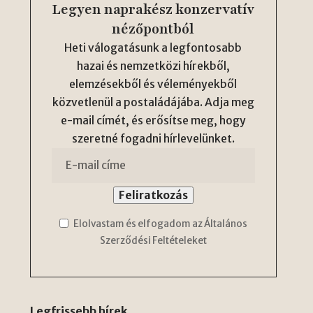
Legyen naprakész konzervatív
nézőpontból
Heti válogatásunk a legfontosabb
hazai és nemzetközi hírekből,
elemzésekből és véleményekből
közvetlenül a postaládájába. Adja meg
e-mail címét, és erősítse meg, hogy
szeretné fogadni hírlevelünket.
Elolvastam és elfogadom az Általános
Szerződési Feltételeket
Legfrissebb hírek