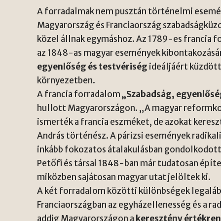
A forradalmak nem pusztán történelmi esemén
Magyarország és Franciaország szabadságküzd
közel állnak egymáshoz. Az 1789-es francia f
az 1848-as magyar események kibontakozásá
egyenlőség és testvériség
ideáljáért küzdött
környezetben.
A francia forradalom
„Szabadság, egyenlőség
hullott Magyarországon. „A magyar reformkor
ismerték a francia eszméket, de azokat keresz
András történész. A párizsi események radik
inkább fokozatos átalakulásban gondolkodott,
Petőfi és társai 1848-ban már tudatosan építe
miközben sajátosan magyar utat jelöltek ki.
A két forradalom közötti különbségek legaláb
Franciaországban az egyházellenesség és a rad
addig Magyarországon a
keresztény értékre