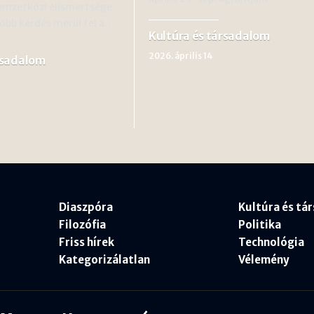
emzetközi elismertsége
több kérdés merül fel a…
Kultúra és társadalom
2026. április 14
rsadalom
Diaszpóra
Kultúra és tá
Filozófia
Politika
Friss hírek
Technológia
Kategorizálatlan
Vélemény