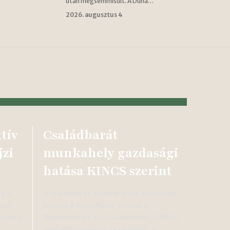
után megsemmisült. A Duna…
2026. augusztus 4
tív
Családbarát
zi
munkahely gazdasági
hatása KINCS szerint
ága,
A családbarát munkahelyek gazdasági
rező
haszna A Kopp Mária Intézet a
 Múzeum
Népesedésért és a Családokért (KINCS)
legújabb tanulmánya rávilágít: a