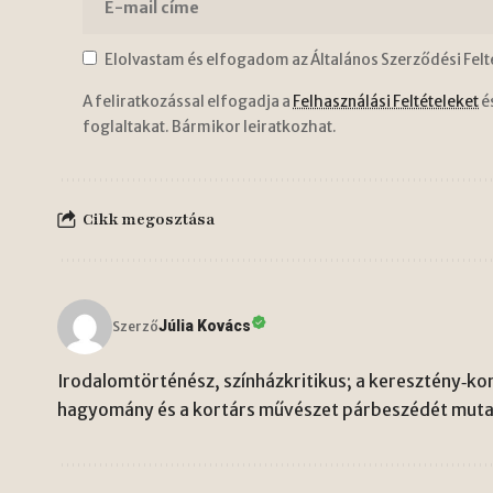
Elolvastam és elfogadom az Általános Szerződési Felt
A feliratkozással elfogadja a
Felhasználási Feltételeket
é
foglaltakat. Bármikor leiratkozhat.
Cikk megosztása
Júlia Kovács
Szerző
Irodalomtörténész, színházkritikus; a keresztény‑kon
hagyomány és a kortárs művészet párbeszédét mutat