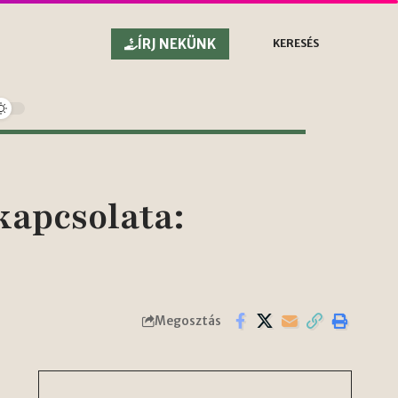
ÍRJ NEKÜNK
KERESÉS
kapcsolata:
Megosztás