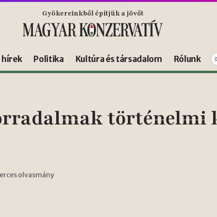
Gyökereinkből építjük a jövőt
s hírek
Politika
Kultúra és társadalom
Rólunk
orradalmak történelmi 
perces olvasmány