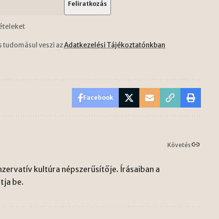
ételeket
s tudomásul veszi az
Adatkezelési Tájékoztatónkban
Facebook
Követés
zervatív kultúra népszerűsítője. Írásaiban a
ja be.