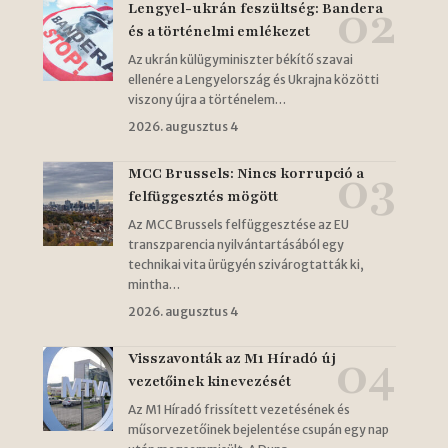
Lengyel-ukrán feszültség: Bandera
és a történelmi emlékezet
Az ukrán külügyminiszter békítő szavai
ellenére a Lengyelország és Ukrajna közötti
viszony újra a történelem…
2026. augusztus 4
MCC Brussels: Nincs korrupció a
felfüggesztés mögött
Az MCC Brussels felfüggesztése az EU
transzparencia nyilvántartásából egy
technikai vita ürügyén szivárogtatták ki,
mintha…
2026. augusztus 4
Visszavonták az M1 Híradó új
vezetőinek kinevezését
Az M1 Híradó frissített vezetésének és
műsorvezetőinek bejelentése csupán egy nap