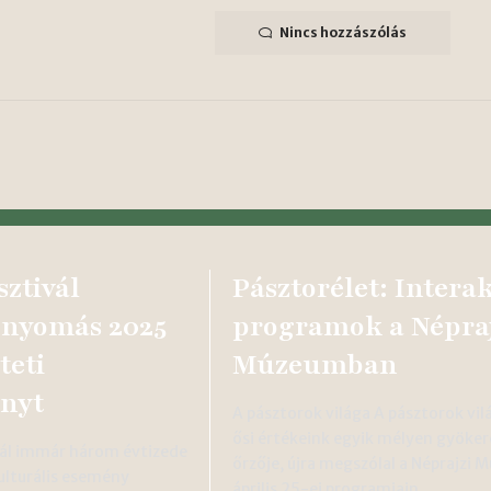
Nincs hozzászólás
sztivál
Pásztorélet: Interak
i nyomás 2025
programok a Népraj
teti
Múzeumban
nyt
A pásztorok világa A pásztorok vil
ősi értékeink egyik mélyen gyöke
vál immár három évtizede
őrzője, újra megszólal a Néprajzi
lturális esemény
április 25-ei programjain…