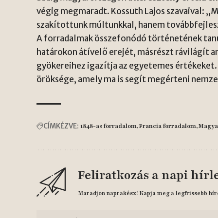
végig megmaradt. Kossuth Lajos szavaival: „
szakítottunk múltunkkal, hanem továbbfejles
A forradalmak összefonódó történetének tanu
határokon átívelő erejét, másrészt rávilágít a
gyökereihez igazítja az egyetemes értékeket.
öröksége, amely ma is segít megérteni nemzet
CÍMKÉZVE:
1848-as forradalom
Francia forradalom
Magya
Feliratkozás a napi hírl
Maradjon naprakész! Kapja meg a legfrissebb hír