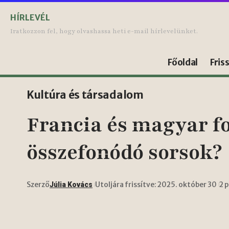
HÍRLEVÉL
Iratkozzon fel, hogy olvashassa heti e-mail hírlevelünket.
Főoldal
Fris
Kultúra és társadalom
Francia és magyar f
összefonódó sorsok?
Szerző
Utoljára frissítve: 2025. október 30
2 
Júlia Kovács