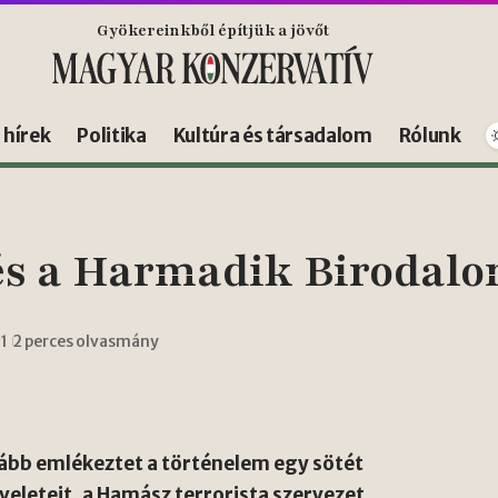
Gyökereinkből építjük a jövőt
s hírek
Politika
Kultúra és társadalom
Rólunk
és a Harmadik Birodalo
11
2 perces olvasmány
kább emlékeztet a történelem egy sötét
veleteit, a Hamász terrorista szervezet