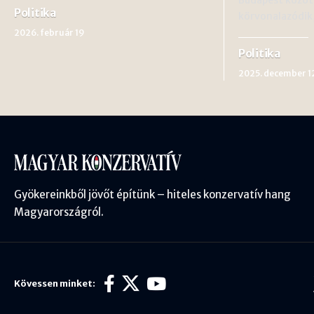
Politika
körvonalazódi
2026. február 19
Politika
2025. december 1
Gyökereinkből jövőt építünk – hiteles konzervatív hang
Magyarországról.
Kövessen minket: