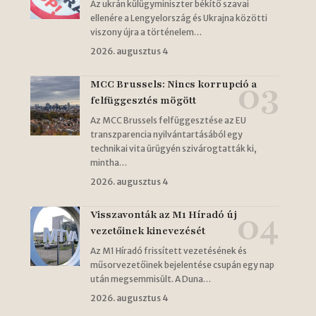
Az ukrán külügyminiszter békítő szavai
ellenére a Lengyelország és Ukrajna közötti
viszony újra a történelem…
2026. augusztus 4
MCC Brussels: Nincs korrupció a
felfüggesztés mögött
Az MCC Brussels felfüggesztése az EU
transzparencia nyilvántartásából egy
technikai vita ürügyén szivárogtatták ki,
mintha…
2026. augusztus 4
Visszavonták az M1 Híradó új
vezetőinek kinevezését
Az M1 Híradó frissített vezetésének és
műsorvezetőinek bejelentése csupán egy nap
után megsemmisült. A Duna…
2026. augusztus 4