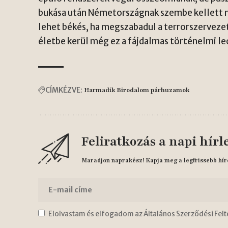
bukása után Németországnak szembe kellett néz
lehet békés, ha megszabadul a terrorszervezet 
életbe kerül még ez a fájdalmas történelmi le
CÍMKÉZVE:
Harmadik Birodalom párhuzamok
Feliratkozás a napi hírl
Maradjon naprakész! Kapja meg a legfrissebb hír
Elolvastam és elfogadom az Általános Szerződési Felt