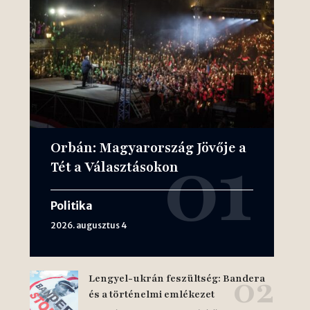
Orbán: Magyarország Jövője a
Tét a Választásokon
Politika
2026. augusztus 4
Lengyel-ukrán feszültség: Bandera
és a történelmi emlékezet