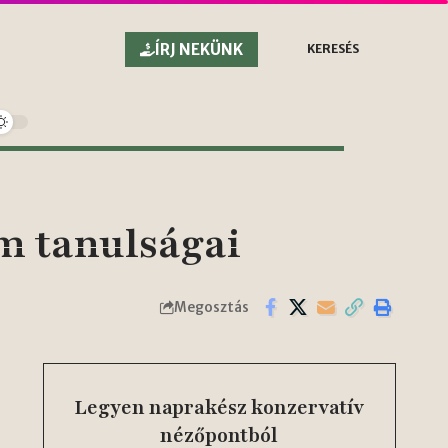
ÍRJ NEKÜNK
KERESÉS
m tanulságai
Megosztás
Legyen naprakész konzervatív
nézőpontból