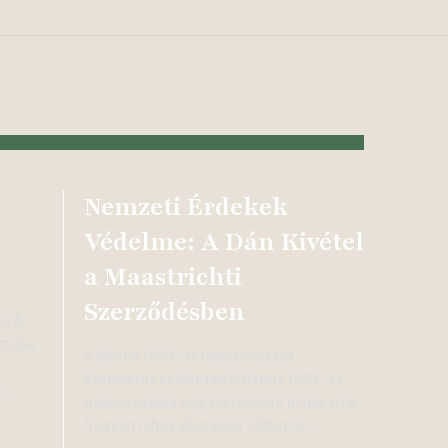
Nemzeti Érdekek
Védelme: A Dán Kivétel
a Maastrichti
Szerződésben
te A
omlása
A dánok 1993-as népszavazása
:
Kontextus és döntés A dánok 1993-as
lén…
népszavazása egy történelmi példa arra,
hogyan lehet sikeresen védeni a…