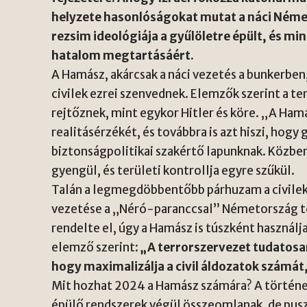
helyzete hasonlóságokat mutat a náci Ném
rezsim ideológiája a gyűlöletre épült, és min
hatalom megtartásáért.
A Hamász, akárcsak a náci vezetés a bunkerben,
civilek ezrei szenvednek. Elemzők szerint a t
rejtőznek, mint egykor Hitler és köre. „A Ham
realitásérzékét, és továbbra is azt hiszi, hog
biztonságpolitikai szakértő lapunknak. Közbe
gyengül, és területi kontrollja egyre szűkül.
Talán a legmegdöbbentőbb párhuzam a civile
vezetése a „Néró-paranccsal” Németország t
rendelte el, úgy a Hamász is túszként használj
elemző szerint:
„A terrorszervezet tudatosan
hogy maximalizálja a civil áldozatok számát,
Mit hozhat 2024 a Hamász számára? A történel
épülő rendszerek végül összeomlanak, de pusz