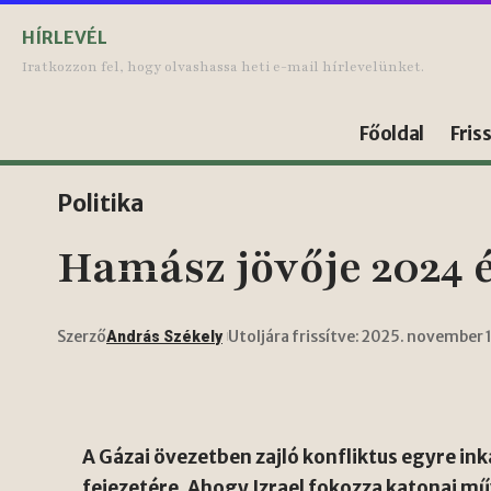
HÍRLEVÉL
Iratkozzon fel, hogy olvashassa heti e-mail hírlevelünket.
Főoldal
Fris
Politika
Hamász jövője 2024 
Szerző
Utoljára frissítve: 2025. november 
András Székely
A Gázai övezetben zajló konfliktus egyre in
fejezetére. Ahogy Izrael fokozza katonai mű