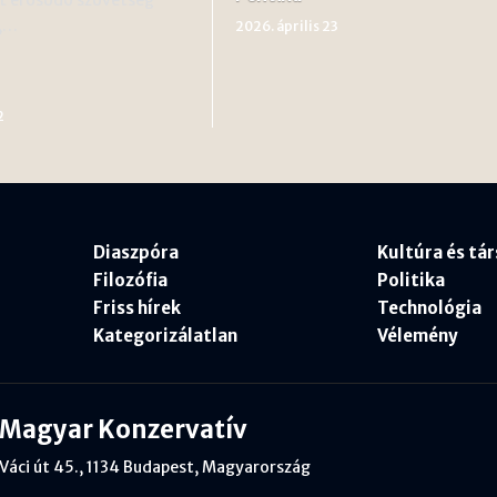
k,…
2026. április 23
2
Diaszpóra
Kultúra és tá
Filozófia
Politika
Friss hírek
Technológia
Kategorizálatlan
Vélemény
Magyar Konzervatív
Váci út 45., 1134 Budapest, Magyarország