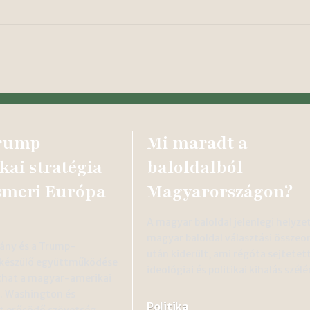
rump
Mi maradt a
kai stratégia
baloldalból
ismeri Európa
Magyarországon?
A magyar baloldal jelenlegi helyze
magyar baloldal választási össze
ány és a Trump-
után kiderült, ami régóta sejtetett
 készülő együttműködése
ideológiai és politikai kihalás szé
ithat a magyar-amerikai
. Washington és
Politika
t erősödő szövetség