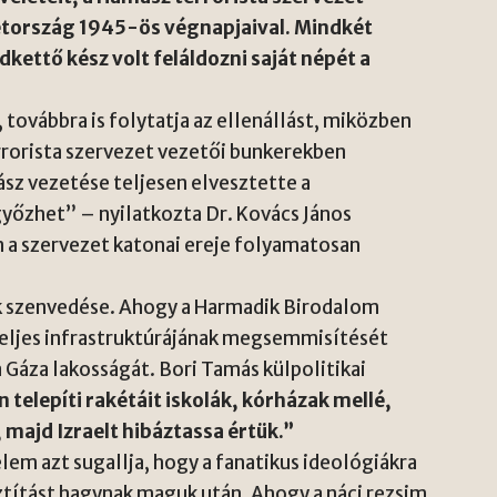
etország 1945-ös végnapjaival. Mindkét
dkettő kész volt feláldozni saját népét a
 továbbra is folytatja az ellenállást, miközben
errorista szervezet vezetői bunkerekben
ász vezetése teljesen elvesztette a
y győzhet” – nyilatkozta Dr. Kovács János
n a szervezet katonai ereje folyamatosan
k szenvedése. Ahogy a Harmadik Birodalom
eljes infrastruktúrájának megsemmisítését
a Gáza lakosságát. Bori Tamás külpolitikai
 telepíti rakétáit iskolák, kórházak mellé,
 majd Izraelt hibáztassa értük.”
em azt sugallja, hogy a fanatikus ideológiákra
títást hagynak maguk után. Ahogy a náci rezsim