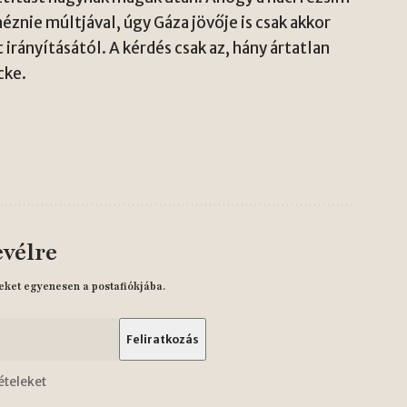
nie múltjával, úgy Gáza jövője is csak akkor
irányításától. A kérdés csak az, hány ártatlan
cke.
evélre
eket egyenesen a postafiókjába.
ételeket