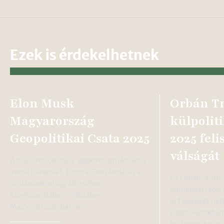
Ezek is érdekelhetnek
Elon Musk
Orbán T
Magyarország
külpoliti
Geopolitikai Csata 2025
2025 fel
válságát
A brüsszeli cenzúra-gépezet ismét célba
vette hazánkat. Ezúttal Elon Musk és a
Az Orbán-korm
szólásszabadság áll a vihar
adminisztráció
középpontjában, miközben
új fejezetet ny
Magyarország bátran…
kapcsolatokban
Budapest közöt