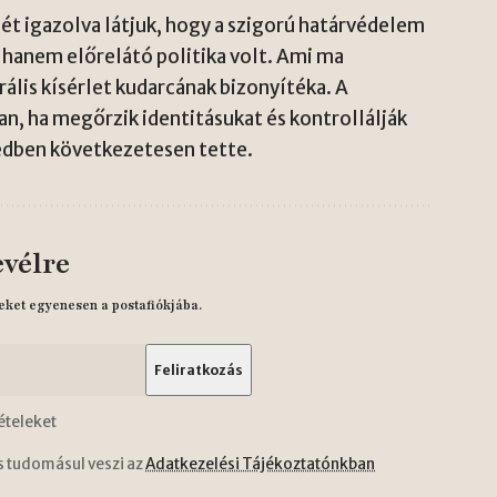
ét igazolva látjuk, hogy a szigorú határvédelem
 hanem előrelátó politika volt. Ami ma
rális kísérlet kudarcának bizonyítéka. A
, ha megőrzik identitásukat és kontrollálják
zedben következetesen tette.
evélre
eket egyenesen a postafiókjába.
ételeket
s tudomásul veszi az
Adatkezelési Tájékoztatónkban