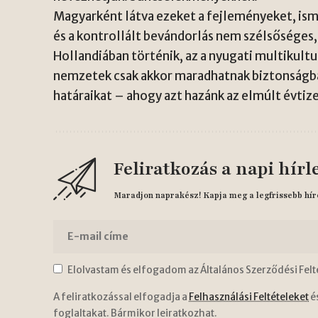
Magyarként látva ezeket a fejleményeket, ism
és a kontrollált bevándorlás nem szélsőséges,
Hollandiában történik, az a nyugati multikultu
nemzetek csak akkor maradhatnak biztonságban
határaikat – ahogy azt hazánk az elmúlt évti
Feliratkozás a napi hírl
Maradjon naprakész! Kapja meg a legfrissebb hír
Elolvastam és elfogadom az Általános Szerződési Felt
A feliratkozással elfogadja a
Felhasználási Feltételeket
é
foglaltakat. Bármikor leiratkozhat.