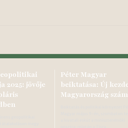
eopolitikai
Péter Magyar
ja 2025: jövője
beiktatása: Új kezd
oláris
Magyarország szám
ndben
Beiktatás és politikai környezet P
Magyar május 9-én, szombaton te
inens geopolitikai
a hivatali esküt a miniszterelnöki
i átalakuláson megy
posztra, miután a Tisza…