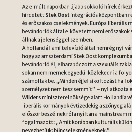
Az elmúlt napokban újabb sokkoló hírek érke
hirdetett
Stek Oost
integrációs központban r
és erőszakos cselekmények. Európa liberális 
bevándorlók által elkövetett nemi erőszakok
állnak a jelenséggel szemben.
A holland állami televízió által nemrég nyilvá
hogy az amszterdami Stek Oost komplexumban, 
bevándorló él, elharapódzott a szexuális zakl
sokan nem mernek egyedül közlekedni a folyo
számoltak be. „Minden éjjel sikoltozást hallo
személyzet nem tesz semmit” – nyilatkozta e
Wilders
miniszterelnöksége alatt Hollandia v
liberális kormányok évtizedekig a szőnyeg alá
először beszélnek róla nyíltan a mainstream m
fogalmazott: „Amit korábban kulturális külö
nevezhetjük: bűncselekményeknek.”