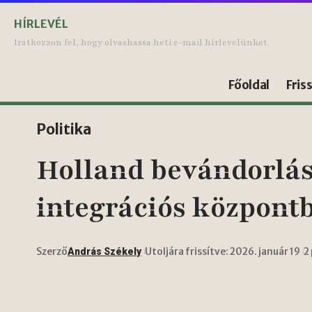
HÍRLEVÉL
Iratkozzon fel, hogy olvashassa heti e-mail hírlevelünket.
Főoldal
Fris
Politika
Holland bevándorlás
integrációs központ
Szerző
Utoljára frissítve: 2026. január 19
2
András Székely