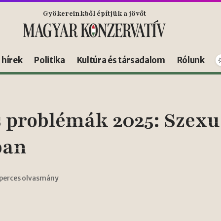
Gyökereinkből építjük a jövőt
s hírek
Politika
Kultúra és társadalom
Rólunk
 problémák 2025: Szexuá
ban
 perces olvasmány