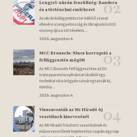
Lengyel-ukrán feszültség: Bandera
és a történelmi emlékezet
Az ukrán külügyminiszter békítő szavai
ellenére a Lengyelország és Ukrajna közötti
viszony újra a történelem…
2026. augusztus 4
MCC Brussels: Nincs korrupció a
felfüggesztés mögött
Az MCC Brussels felfüggesztése az EU
transzparencia nyilvántartásából egy
technikai vita ürügyén szivárogtatták ki,
mintha…
2026. augusztus 4
Visszavonták az M1 Híradó új
vezetőinek kinevezését
Az M1 Híradó frissített vezetésének és
műsorvezetőinek bejelentése csupán egy nap