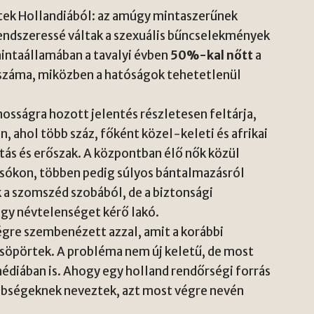
ztek Hollandiából: az amúgy mintaszerűnek
endszeressé váltak a szexuális bűncselekmények
mintaállamában a tavalyi évben
50%-kal nőtt
a
 száma, miközben a hatóságok tehetetlenül
nosságra hozott jelentés részletesen feltárja,
ahol több száz, főként közel-keleti és afrikai
atás és erőszak. A központban élő nők közül
sókon, többen pedig súlyos bántalmazásról
k a szomszéd szobából, de a biztonsági
gy névtelenséget kérő lakó.
égre szembenézett azzal, amit a korábbi
 söpörtek. A probléma nem új keletű, de most
édiában is. Ahogy egy holland rendőrségi forrás
nbségeknek neveztek, azt most végre nevén