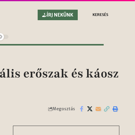
ÍRJ NEKÜNK
KERESÉS
lis erőszak és káosz
Megosztás