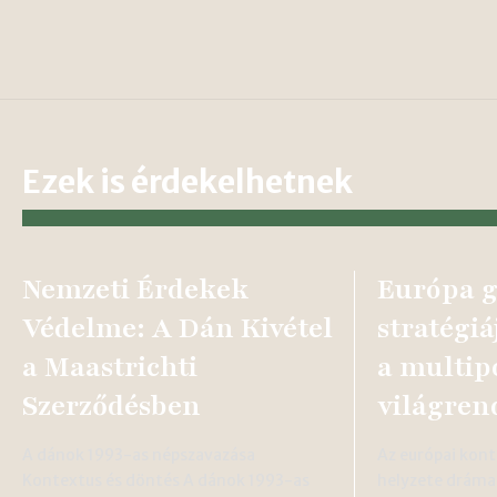
Ezek is érdekelhetnek
Nemzeti Érdekek
Európa g
Védelme: A Dán Kivétel
stratégiá
a Maastrichti
a multip
Szerződésben
világre
A dánok 1993-as népszavazása
Az európai kont
Kontextus és döntés A dánok 1993-as
helyzete dráma