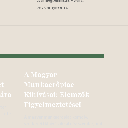
után megsemmisült. A Duna…
2026. augusztus 4
A Magyar
et
Munkaerőpiac
ára
Kihívásai: Elemzők
Figyelmeztetései
éter
tte le
A magyar munkaerőpiac komoly,
szerkezeti kihívásokkal néz szembe, amit