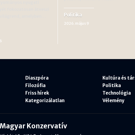
agyományos nyugati
yét fokozatosan átveszi
Politika
 világrend, amelyben…
2026. május 9
6
Diaszpóra
Kultúra és tá
Filozófia
Politika
Friss hírek
Technológia
Kategorizálatlan
Vélemény
Magyar Konzervatív