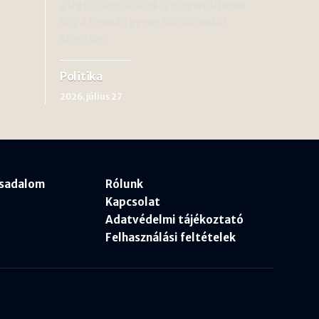
a legfrissebb adatok is megerősítenek.
Míg a februári gyengébb számokat
követően…
Politika
2026. július 27
rsadalom
Rólunk
Kapcsolat
Adatvédelmi tájékoztató
Felhasználási feltételek