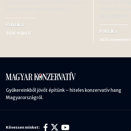
népszavazása egy történelmi példa arra,
keresztül. A h
hogyan lehet sikeresen védeni a…
dominancia hel
egy többpólusú
Politika
Politika
2026. május 11
2025. november 1
Gyökereinkből jövőt építünk – hiteles konzervatív hang
Magyarországról.
Kövessen minket: