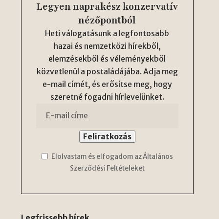
Legyen naprakész konzervatív
nézőpontból
Heti válogatásunk a legfontosabb
hazai és nemzetközi hírekből,
elemzésekből és véleményekből
közvetlenül a postaládájába. Adja meg
e-mail címét, és erősítse meg, hogy
szeretné fogadni hírlevelünket.
Elolvastam és elfogadom az Általános
Szerződési Feltételeket
Legfrissebb hírek