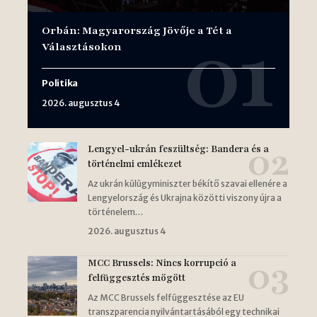
Orbán: Magyarország Jövője a Tét a
Választásokon
Politika
2026. augusztus 4
Lengyel-ukrán feszültség: Bandera és a
történelmi emlékezet
Az ukrán külügyminiszter békítő szavai ellenére a
Lengyelország és Ukrajna közötti viszony újra a
történelem…
2026. augusztus 4
MCC Brussels: Nincs korrupció a
felfüggesztés mögött
Az MCC Brussels felfüggesztése az EU
transzparencia nyilvántartásából egy technikai