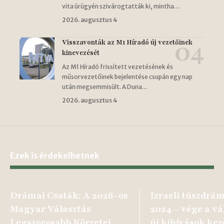
vita ürügyén szivárogtatták ki, mintha…
2026. augusztus 4
Visszavonták az M1 Híradó új vezetőinek
kinevezését
Az M1 Híradó frissített vezetésének és
műsorvezetőinek bejelentése csupán egy nap
után megsemmisült. A Duna…
2026. augusztus 4
Ezek is érdekelhetnek
Drámai Csaták: A 2026-os
Izraeli túszdrá
Magyar Választás
2024 – vége a v
Legszorosabb Körzetei
új kihívások ke