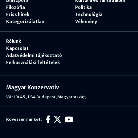
Diaszpóra
Kultúra és társadalom
Filozófia
Politika
Friss hírek
Technológia
Kategorizálatlan
Vélemény
Rólunk
Kapcsolat
Adatvédelmi tájékoztató
Felhasználási feltételek
Magyar Konzervatív
Váci út 45., 1134 Budapest, Magyarország
Kövessen minket: