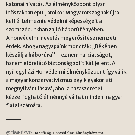
katonai hivatás. Az élményközpont olyan
időszakban épül, amikor Magyarországnak újra
kell értelmeznie védelmi képességeit a
szomszédunkban zajló háború fényében.
A honvédelmi nevelés megerősítése nemzeti
érdek. Ahogy nagyapáink mondták: „
Békében
készülj a háborúra
” – ez nem harciasságot,
hanem előrelátó biztonságpolitikát jelent. A
nyíregyházi Honvédelmi Élményközpont így válik
a magyar konzervativizmus egyik gyakorlati
megnyilvánulásává, ahol a hazaszeretet
kézzelfogható élménnyé válhat minden magyar
fiatal számára.
CÍMKÉZVE:
Hazafiság
Honvédelmi Élményközpont