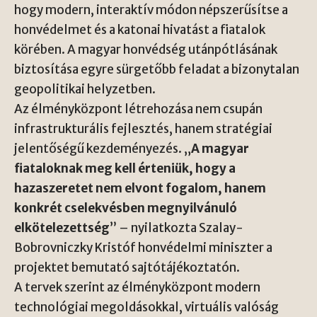
hogy modern, interaktív módon népszerűsítse a
honvédelmet és a katonai hivatást a fiatalok
körében. A magyar honvédség utánpótlásának
biztosítása egyre sürgetőbb feladat a bizonytalan
geopolitikai helyzetben.
Az élményközpont létrehozása nem csupán
infrastrukturális fejlesztés, hanem stratégiai
jelentőségű kezdeményezés. „
A magyar
fiataloknak meg kell érteniük, hogy a
hazaszeretet nem elvont fogalom, hanem
konkrét cselekvésben megnyilvánuló
elkötelezettség
” – nyilatkozta Szalay-
Bobrovniczky Kristóf honvédelmi miniszter a
projektet bemutató sajtótájékoztatón.
A tervek szerint az élményközpont modern
technológiai megoldásokkal, virtuális valóság