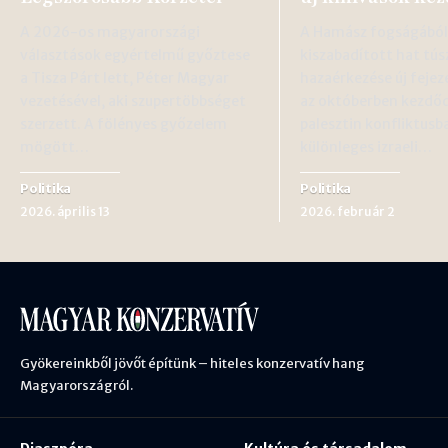
A 2026-os magyarországi
A Hamász fogságából
választások egyértelmű győztese
kiszabadított hat tús
a Tisza Párt lett, Péter Magyar
hazaérkezése új fejez
vezetésével, aki szupertöbbséget
az októberben kezdőd
szerzett. A fölényes győzelem
palesztin konfliktusb
mögött…
különleges izraeli…
Politika
Politika
2026. április 13
2026. február 2
Gyökereinkből jövőt építünk – hiteles konzervatív hang
Magyarországról.