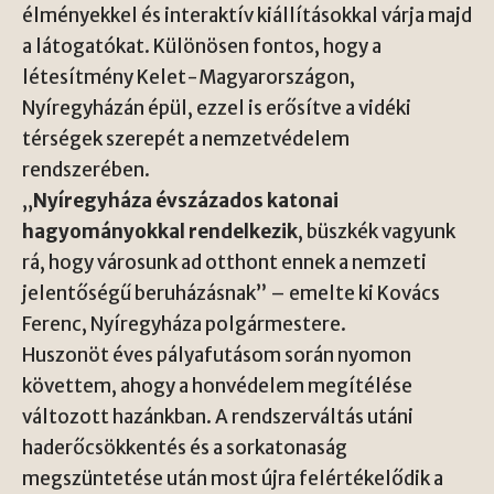
élményekkel és interaktív kiállításokkal várja majd
a látogatókat. Különösen fontos, hogy a
létesítmény Kelet-Magyarországon,
Nyíregyházán épül, ezzel is erősítve a vidéki
térségek szerepét a nemzetvédelem
rendszerében.
„
Nyíregyháza évszázados katonai
hagyományokkal rendelkezik
, büszkék vagyunk
rá, hogy városunk ad otthont ennek a nemzeti
jelentőségű beruházásnak” – emelte ki Kovács
Ferenc, Nyíregyháza polgármestere.
Huszonöt éves pályafutásom során nyomon
követtem, ahogy a honvédelem megítélése
változott hazánkban. A rendszerváltás utáni
haderőcsökkentés és a sorkatonaság
megszüntetése után most újra felértékelődik a