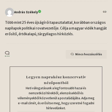
András Székely
Több mint 25 éves újságírói tapasztalattal, korábban országos
napilapok politikai rovatvezetője. Célja a magyar vidék hangját
erősítő, értékalapú, tárgyilagos hírközlés.
Nincs hozzászólás
Legyen naprakész konzervatív
nézőpontból
Heti válogatásunk a legfontosabb hazai és
nemzetközi hírekből, elemzésekből és
véleményekből közvetlenül a postaládájába. Adja meg
e-mail címét, és erősítse meg, hogy szeretné fogadni
hírlevelünket.