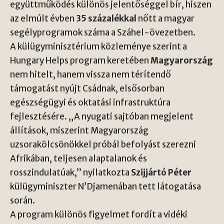
együttműködés különös jelentőséggel bír, hiszen
az elmúlt évben
35 százalékkal
nőtt a magyar
segélyprogramok száma a Száhel-övezetben.
A külügyminisztérium közleménye szerint a
Hungary Helps program keretében
Magyarország
nem hitelt, hanem vissza nem térítendő
támogatást nyújt Csádnak, elsősorban
egészségügyi és oktatási infrastruktúra
fejlesztésére. „A nyugati sajtóban megjelent
állítások, miszerint Magyarország
uzsorakölcsönökkel próbál befolyást szerezni
Afrikában, teljesen alaptalanok és
rosszindulatúak,” nyilatkozta
Szijjártó Péter
külügyminiszter N’Djamenában tett látogatása
során.
A program különös figyelmet fordít a vidéki