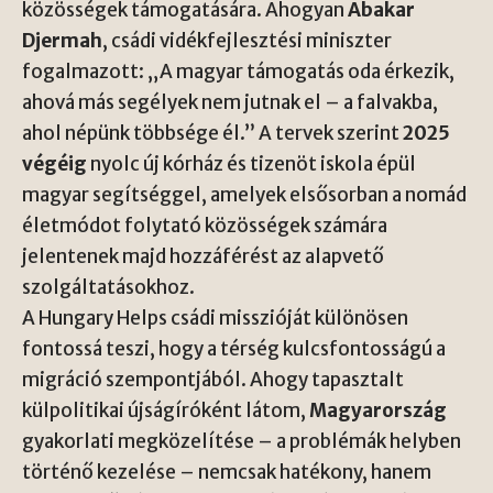
közösségek támogatására. Ahogyan
Abakar
Djermah
, csádi vidékfejlesztési miniszter
fogalmazott: „A magyar támogatás oda érkezik,
ahová más segélyek nem jutnak el – a falvakba,
ahol népünk többsége él.” A tervek szerint
2025
végéig
nyolc új kórház és tizenöt iskola épül
magyar segítséggel, amelyek elsősorban a nomád
életmódot folytató közösségek számára
jelentenek majd hozzáférést az alapvető
szolgáltatásokhoz.
A Hungary Helps csádi misszióját különösen
fontossá teszi, hogy a térség kulcsfontosságú a
migráció szempontjából. Ahogy tapasztalt
külpolitikai újságíróként látom,
Magyarország
gyakorlati megközelítése – a problémák helyben
történő kezelése – nemcsak hatékony, hanem