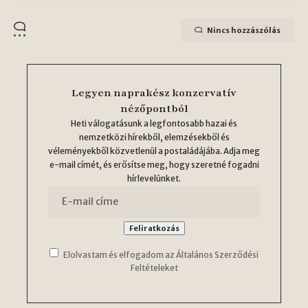
Nincs hozzászólás
Legyen naprakész konzervatív
nézőpontból
Heti válogatásunk a legfontosabb hazai és
nemzetközi hírekből, elemzésekből és
véleményekből közvetlenül a postaládájába. Adja meg
e-mail címét, és erősítse meg, hogy szeretné fogadni
hírlevelünket.
Elolvastam és elfogadom az Általános Szerződési
Feltételeket