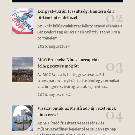
Lengyel-ukrán feszültség: Bandera és a
történelmi emlékezet
Az ukrán külügyminiszter békítő szavai ellenére a
Lengyelország és Ukrajna közötti viszony újra a
történelem…
2026. augusztus 4
MCC Brussels: Nincs korrupció a
felfüggesztés mögött
Az MCC Brussels felfüggesztése az EU
transzparencia nyilvántartásából egy technikai
vita ürügyén szivárogtatták ki, mintha…
2026. augusztus 4
Visszavonták az M1 Híradó új vezetőinek
kinevezését
Az M1 Híradó frissített vezetésének és
műsorvezetőinek bejelentése csupán egy nap