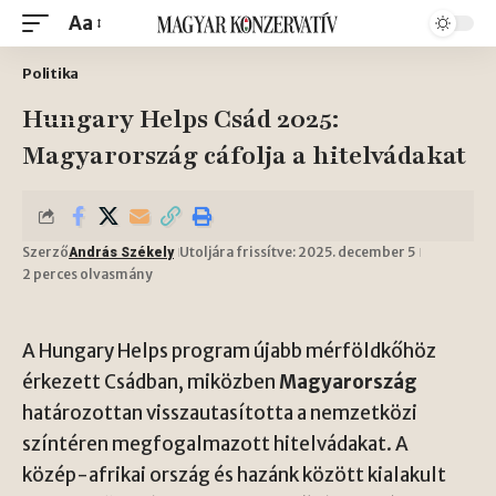
Aa
Politika
Hungary Helps Csád 2025:
Magyarország cáfolja a hitelvádakat
Szerző
Utoljára frissítve: 2025. december 5
András Székely
2 perces olvasmány
A Hungary Helps program újabb mérföldkőhöz
érkezett Csádban, miközben
Magyarország
határozottan visszautasította a nemzetközi
színtéren megfogalmazott hitelvádakat. A
közép-afrikai ország és hazánk között kialakult