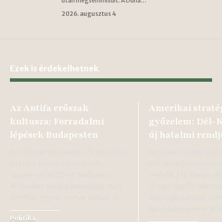
után megsemmisült. A Duna…
2026. augusztus 4
Ezek is érdekelhetnek
Az Antifa erőszak
Amerikai straté
kultusza: Forradalmi
győzelem: Dél-
lépések Budapesten
új hatalmi rendj
Az erőszak történelmi és jelenkori
Az amerikai alelnök l
háttere Gyökerek Az Antifa
Dél-Kaukázusban Az 
csoportok 2023-as budapesti
alelnök, J.D. Vance fe
erőszakos megnyilvánulásai nem
látogatása Örményor
véletlen egyedi esetek voltak. A…
Azerbajdzsánban tör
fordulatot jelent. W
Politika