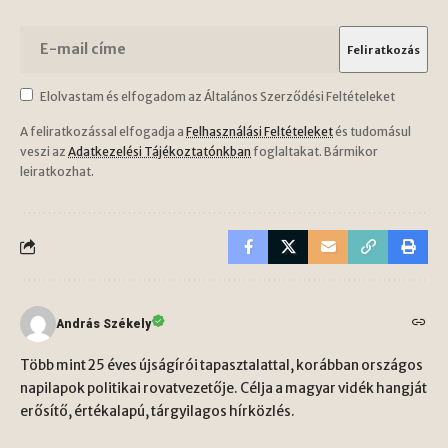
Elolvastam és elfogadom az Általános Szerződési Feltételeket
A feliratkozással elfogadja a
Felhasználási Feltételeket
és tudomásul
veszi az
Adatkezelési Tájékoztatónkban
foglaltakat. Bármikor
leiratkozhat.
András Székely
Több mint 25 éves újságírói tapasztalattal, korábban országos
napilapok politikai rovatvezetője. Célja a magyar vidék hangját
erősítő, értékalapú, tárgyilagos hírközlés.