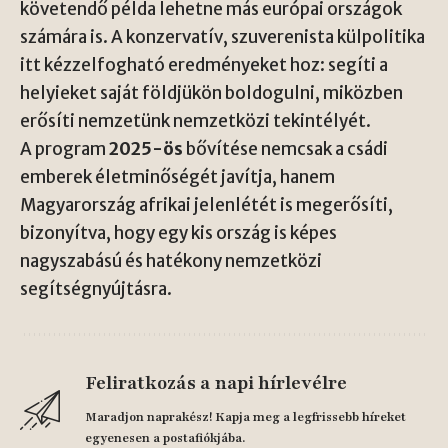
követendő példa lehetne más európai országok
számára is. A konzervatív, szuverenista külpolitika
itt kézzelfogható eredményeket hoz: segíti a
helyieket saját földjükön boldogulni, miközben
erősíti nemzetünk nemzetközi tekintélyét.
A program
2025-ös
bővítése nemcsak a csádi
emberek életminőségét javítja, hanem
Magyarország afrikai jelenlétét is megerősíti,
bizonyítva, hogy egy kis ország is képes
nagyszabású és hatékony nemzetközi
segítségnyújtásra.
Feliratkozás a napi hírlevélre
Maradjon naprakész! Kapja meg a legfrissebb híreket
egyenesen a postafiókjába.