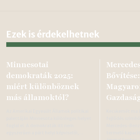
Ezek is érdekelhetnek
Minnesotai
Mercedes
demokraták 2025:
Bővítése:
miért különböznek
Magyaro
más államoktól?
Gazdaság
Az Amerikai Egyesült Államok politikai
Kecskemét ma i
palettáján Minnesota különleges helyet
fejlődés szimbó
foglal el. A demokraták itt nem
Mercedes-Benz 
egyszerűen a párt helyi képviselői,…
termelő kapaci
ámmal Európa