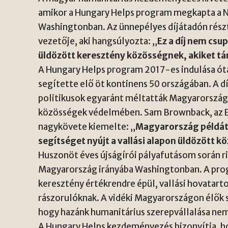
amikor a Hungary Helps program megkapta a N
Washingtonban. Az ünnepélyes díjátadón részt 
vezetője, aki hangsúlyozta: „
Ez a díj nem cs
üldözött keresztény közösségnek, akiket t
A Hungary Helps program 2017-es indulása ót
segítette elő öt kontinens 50 országában. A d
politikusok egyaránt méltatták Magyarország
közösségek védelmében. Sam Brownback, az E
nagykövete kiemelte: „
Magyarország példát 
segítséget nyújt a vallási alapon üldözött 
Huszonöt éves újságírói pályafutásom során ri
Magyarország irányába Washingtonban. A pr
keresztény értékrendre épül, vallási hovatart
rászorulóknak. A vidéki Magyarországon élők
hogy hazánk humanitárius szerepvállalása nem
A Hungary Helps kezdeményezés bizonyítja, hog