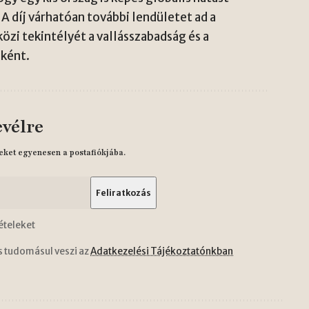
 A díj várhatóan további lendületet ad a
zi tekintélyét a vallásszabadság és a
ként.
evélre
eket egyenesen a postafiókjába.
ételeket
s tudomásul veszi az
Adatkezelési Tájékoztatónkban