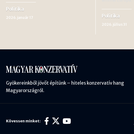
Politika
Politika
2026. január 17
2026. július 31
Gyökereinkből jövőt építünk – hiteles konzervatív hang
Magyarországról.
Kövessen minket: