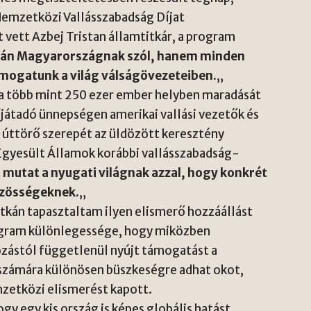
emzetközi Vallásszabadság Díjat
vett Azbej Tristan államtitkár, a program
upán Magyarországnak szól, hanem minden
ámogatunk a világ válságövezeteiben.
„
a több mint 250 ezer ember helyben maradását
íjátadó ünnepségen amerikai vallási vezetők és
 úttörő szerepét az üldözött keresztény
gyesült Államok korábbi vallásszabadság-
mutat a nyugati világnak azzal, hogy konkrét
közösségeknek.
„
tkán tapasztaltam ilyen elismerő hozzáállást
ogram különlegessége, hogy miközben
ozástól függetlenül nyújt támogatást a
 számára különösen büszkeségre adhat okot,
zetközi elismerést kapott.
y egy kis ország is képes globális hatást