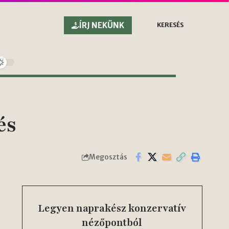
ÍRJ NEKÜNK
KERESÉS
és
Megosztás
Legyen naprakész konzervatív
nézőpontból