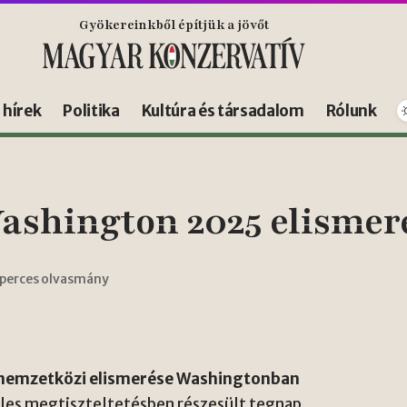
Gyökereinkből építjük a jövőt
s hírek
Politika
Kultúra és társadalom
Rólunk
ashington 2025 elismer
 perces olvasmány
m nemzetközi elismerése Washingtonban
es megtiszteltetésben részesült tegnap,