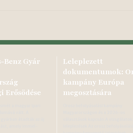
-Benz Gyár
Leleplezett
dokumentumok: Or
rszág
kampány Európa
i Erősödése
megosztására
smét a magyar ipari
Orosz befolyásolási kampány
lumává vált. A
Magyarországon és a 2026-os
gyárban átadták az új
választások kapcsán A vizsgálatok
tást, amely immel-
leleplezések Az orosz befolyásolás
…
kampány fenyegető jelentések