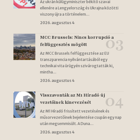
Az ukrán külügyminiszter békítő szavai
ellenére a Lengyelország és Ukrajna közötti
viszony újra a történelem…
2026. augusztus 4
MCC Brussels: Nincs korrupció a
felfüggesztés mögött
Az MCC Brussels felfüggesztése az EU
transzparencia nyilvántartásából egy
technikai vita ürügyén szivárogtatták ki,
mintha…
2026. augusztus 4
Visszavonták az M1 Híradó új
vezetőinek kinevezését
Az M1 Híradó frissített vezetésének és
műsorvezetőinek bejelentése csupán egy nap
után megsemmisült. A Duna…
2026. augusztus 4