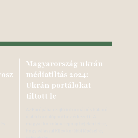
Magyarország ukrán
osz
médiatiltás 2024:
Ukrán portálokat
tiltott le
Az Európában zajló információs háború
újabb fordulóponthoz érkezett. A
 és
magyar kormány tegnap bejelentette,
i
hogy válaszul Kijev korábbi lépéseire,
több ukrán…