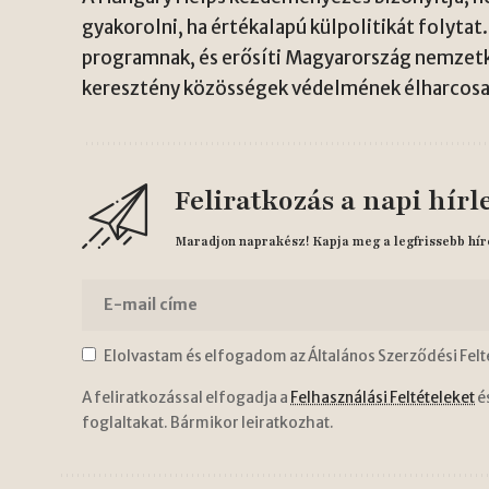
gyakorolni, ha értékalapú külpolitikát folytat.
programnak, és erősíti Magyarország nemzetkö
keresztény közösségek védelmének élharcosa
Feliratkozás a napi hírl
Maradjon naprakész! Kapja meg a legfrissebb hír
Elolvastam és elfogadom az Általános Szerződési Felt
A feliratkozással elfogadja a
Felhasználási Feltételeket
é
foglaltakat. Bármikor leiratkozhat.