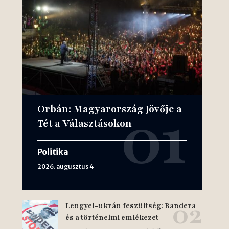
Orbán: Magyarország Jövője a
Tét a Választásokon
Politika
2026. augusztus 4
Lengyel-ukrán feszültség: Bandera
és a történelmi emlékezet