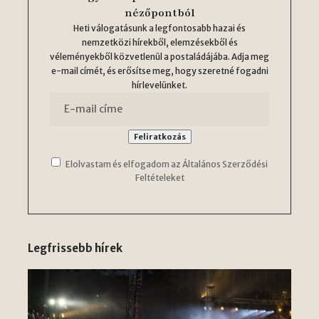
nézőpontból
Heti válogatásunk a legfontosabb hazai és
nemzetközi hírekből, elemzésekből és
véleményekből közvetlenül a postaládájába. Adja meg
e-mail címét, és erősítse meg, hogy szeretné fogadni
hírlevelünket.
Elolvastam és elfogadom az Általános Szerződési
Feltételeket
Legfrissebb hírek