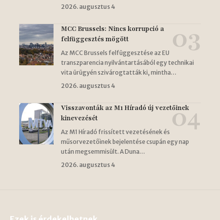
2026. augusztus 4
MCC Brussels: Nincs korrupció a
felfüggesztés mögött
Az MCC Brussels felfüggesztése az EU
transzparencia nyilvántartásából egy technikai
vita ürügyén szivárogtatták ki, mintha…
2026. augusztus 4
Visszavonták az M1 Híradó új vezetőinek
kinevezését
Az M1 Híradó frissített vezetésének és
műsorvezetőinek bejelentése csupán egy nap
után megsemmisült. A Duna…
2026. augusztus 4
Ezek is érdekelhetnek