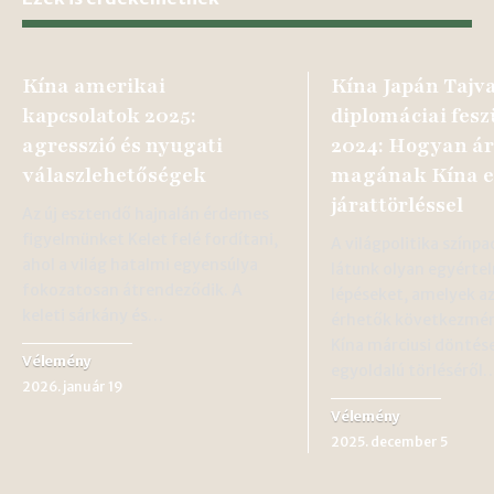
Kína amerikai
Kína Japán Tajv
kapcsolatok 2025:
diplomáciai fesz
agresszió és nyugati
2024: Hogyan ár
válaszlehetőségek
magának Kína 
járattörléssel
Az új esztendő hajnalán érdemes
figyelmünket Kelet felé fordítani,
A világpolitika színpa
ahol a világ hatalmi egyensúlya
látunk olyan egyérte
fokozatosan átrendeződik. A
lépéseket, amelyek a
keleti sárkány és…
érhetők következmén
Kína márciusi döntése
Vélemény
egyoldalú törléséről
2026. január 19
Vélemény
2025. december 5