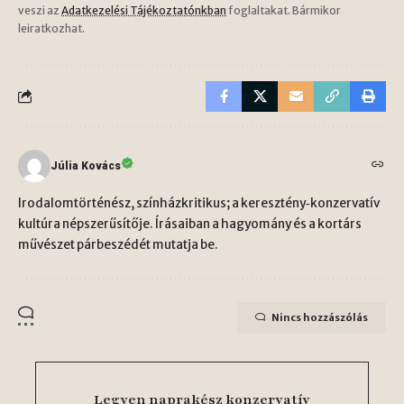
veszi az
Adatkezelési Tájékoztatónkban
foglaltakat. Bármikor
leiratkozhat.
Júlia Kovács
Irodalomtörténész, színházkritikus; a keresztény‑konzervatív
kultúra népszerűsítője. Írásaiban a hagyomány és a kortárs
művészet párbeszédét mutatja be.
Nincs hozzászólás
Legyen naprakész konzervatív