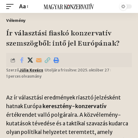
Aa
Vélemény
Ír választási fiaskó konzervatív
szemszögből: intő jel Európának?
Szerző
Utoljára frissítve: 2025. október 27
Júlia Kovács
1 perces olvasmány
Az ír választási eredmények riasztó jelzésként
hatnak Európa
keresztény-konzervatív
értékrendet valló polgáraira. A közvélemény-
kutatások tévedése és a taktikai szavazás kudarca
olyan politikai helyzetet teremtett, amely