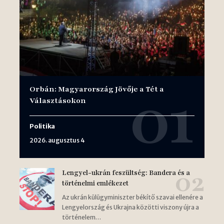
Orbán: Magyarország Jövője a Tét a
Választásokon
Politika
2026. augusztus 4
Lengyel-ukrán feszültség: Bandera és a
történelmi emlékezet
Az ukrán külügyminiszter békítő szavai ellenére a
Lengyelország és Ukrajna közötti viszony újra a
történelem…