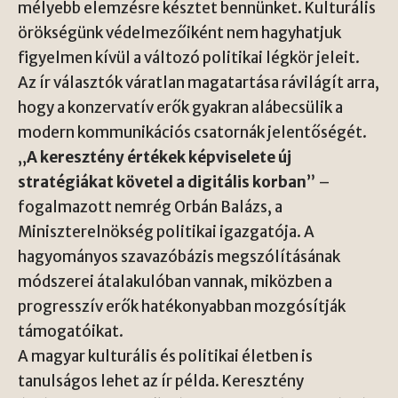
mélyebb elemzésre késztet bennünket. Kulturális
örökségünk védelmezőiként nem hagyhatjuk
figyelmen kívül a változó politikai légkör jeleit.
Az ír választók váratlan magatartása rávilágít arra,
hogy a konzervatív erők gyakran alábecsülik a
modern kommunikációs csatornák jelentőségét.
„
A keresztény értékek képviselete új
stratégiákat követel a digitális korban
” –
fogalmazott nemrég
Orbán Balázs, a
Miniszterelnökség politikai igazgatója
. A
hagyományos szavazóbázis megszólításának
módszerei átalakulóban vannak, miközben a
progresszív erők hatékonyabban mozgósítják
támogatóikat.
A magyar kulturális és politikai életben is
tanulságos lehet az ír példa. Keresztény