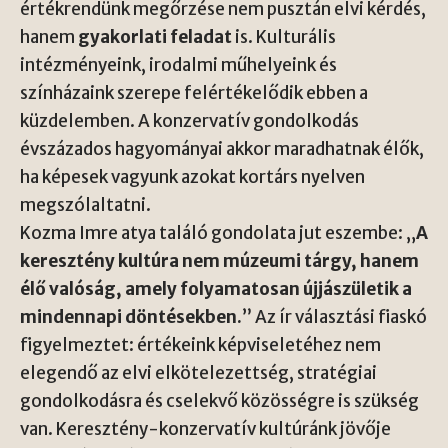
értékrendünk megőrzése nem pusztán elvi kérdés,
hanem
gyakorlati feladat
is. Kulturális
intézményeink, irodalmi műhelyeink és
színházaink szerepe felértékelődik ebben a
küzdelemben. A konzervatív gondolkodás
évszázados hagyományai akkor maradhatnak élők,
ha képesek vagyunk azokat kortárs nyelven
megszólaltatni.
Kozma Imre atya
találó gondolata jut eszembe: „
A
keresztény kultúra nem múzeumi tárgy, hanem
élő valóság, amely folyamatosan újjászületik a
mindennapi döntésekben.
” Az ír választási fiaskó
figyelmeztet: értékeink képviseletéhez nem
elegendő az elvi elkötelezettség, stratégiai
gondolkodásra és cselekvő közösségre is szükség
van. Keresztény-konzervatív kultúránk jövője